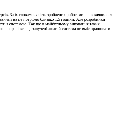
ргів. За їх словами, якість зроблених роботами швів виявилося
зазвичай на це потрібно близько 1,5 години. Але розробники
вати з системою. Так що в майбутньому виконання таких
що в справі все ще залучені люди й система не вміє працювати