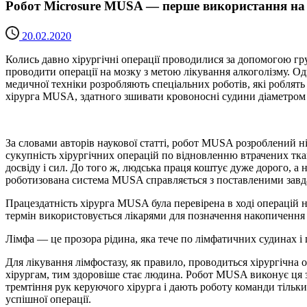
Робот Microsure MUSA — перше використання на 
20.02.2020
Колись давно хірургічні операції проводилися за допомогою груб
проводити операції на мозку з метою лікування алкоголізму. О
медичної техніки розробляють спеціальних роботів, які роблят
хірурга MUSA, здатного зшивати кровоносні судини діаметром до
За словами авторів наукової статті, робот MUSA розроблений н
сукупність хірургічних операцій по відновленню втрачених ткан
досвіду і сил. До того ж, людська праця коштує дуже дорого, а
роботизована система MUSA справляється з поставленими завда
Працездатність хірурга MUSA була перевірена в ході операцій 
термін використовується лікарями для позначення накопичення
Лімфа — це прозора рідина, яка тече по лімфатичних судинах і 
Для лікування лімфостазу, як правило, проводиться хірургічна о
хірургам, тим здоровіше стає людина. Робот MUSA виконує ця 
тремтіння рук керуючого хірурга і дають роботу команди тільк
успішної операції.