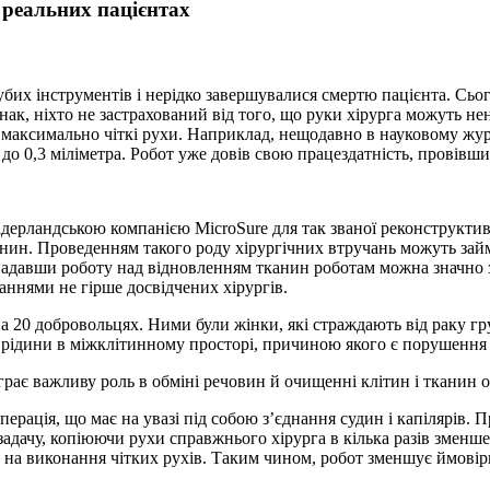
реальних пацієнтах
их інструментів і нерідко завершувалися смертю пацієнта. Сьогод
днак, ніхто не застрахований від того, що руки хірурга можуть
ь максимально чіткі рухи. Наприклад, нещодавно в науковому жу
 0,3 міліметра. Робот уже довів свою працездатність, провівши 
ідерландською компанією MicroSure для так званої реконструктив
ин. Проведенням такого роду хірургічних втручань можуть займат
 надавши роботу над відновленням тканин роботам можна значно зн
ннями не гірше досвідчених хірургів.
на 20 добровольцях. Ними були жінки, які страждають від раку г
 рідини в міжклітинному просторі, причиною якого є порушення 
грає важливу роль в обміні речовин й очищенні клітин і тканин 
перація, що має на увазі під собою з’єднання судин і капілярів.
задачу, копіюючи рухи справжнього хірурга в кілька разів зме
и на виконання чітких рухів. Таким чином, робот зменшує ймовір