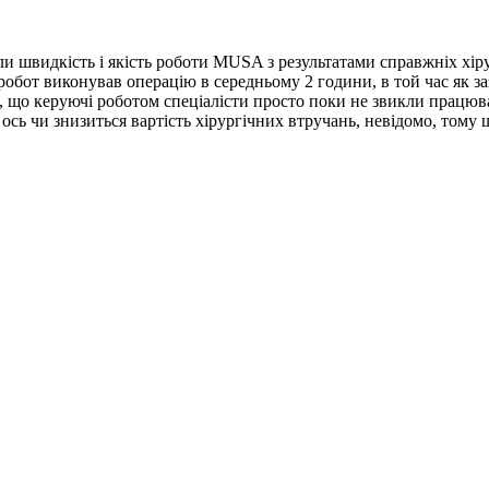
яли швидкість і якість роботи MUSA з результатами справжніх хіру
ь робот виконував операцію в середньому 2 години, в той час як 
им, що керуючі роботом спеціалісти просто поки не звикли працю
сь чи знизиться вартість хірургічних втручань, невідомо, тому 