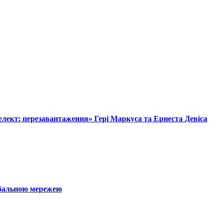
лект: перезавантаження» Гері Маркуса та Ернеста Девіса
обальною мережею