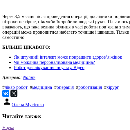
Через 3,5 місяця після проведення операції, дослідники порівн
нітрохи не гірше, ніж якби їх зробили людські руки. Тільки ос
вважають, що така велика різниця в часі роботи пов’язана з т
операцій може проводитися набагато точніше і швидше. Тільки о
самостійно.
БІЛЬШЕ ЦІКАВОГО:
Як штучний інтелект може покращити здоров’я жінок
Чи можлива персоналізована медицина?
Робот для лікування інсульту. Відео
Джерело:
Nature
#
лікар-робот
#
медицина
#
операція
#
роботизація
#
хірург
Олена Мусієнко
Читайте также:
Наука