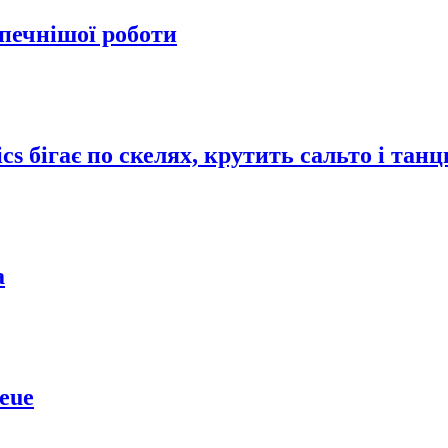
зпечнішої роботи
cs бігає по скелях, крутить сальто і тан
а
eue