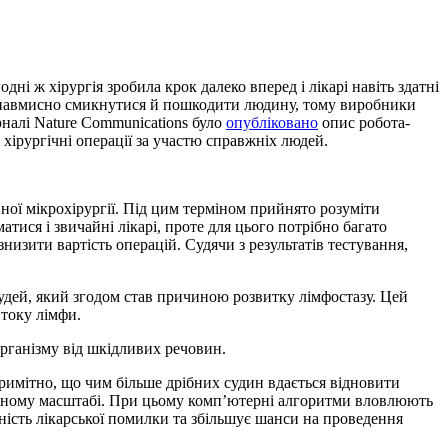
ні ж хірургія зробила крок далеко вперед і лікарі навіть здатні
 ненавмисно смикнутися й пошкодити людину, тому виробники
рналі Nature Communications було
опубліковано
опис робота-
хірургічні операції за участю справжніх людей.
ної мікрохірургії. Під цим терміном прийнято розуміти
ися і звичайні лікарі, проте для цього потрібно багато
изити вартість операцій. Судячи з результатів тестування,
рудей, який згодом став причиною розвитку лімфостазу. Цей
току лімфи.
організму від шкідливих речовин.
 Примітно, що чим більше дрібних судин вдається відновити
ншеному масштабі. При цьому комп’ютерні алгоритми вловлюють
ність лікарської помилки та збільшує шанси на проведення