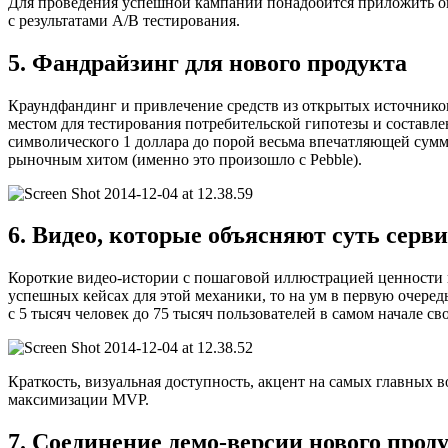
Для проведения успешной кампании понадобится приложить опр
с результатами А/В тестирования.
5. Фандрайзинг для нового продукта
Краундфандинг и привлечение средств из открытых источников 
местом для тестирования потребительской гипотезы и составлен
символического 1 доллара до порой весьма впечатляющей сумм
рыночным хитом (именно это произошло с Pebble).
6. Видео, которые объясняют суть серв
Короткие видео-истории с пошаговой иллюстрацией ценности п
успешных кейсах для этой механики, то на ум в первую очеред
с 5 тысяч человек до 75 тысяч пользователей в самом начале св
Краткость, визуальная доступность, акцент на самых главных
максимизации MVP.
7. Соединение демо-версии нового про