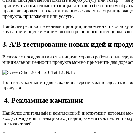
Самый быстрый метод показать новую услугу или товар — запу
принимать посадочные страницы за такой себе способ «собрать
проанализировать, по каким именно ссылкам на странице чаще
продукта, приложения или услуги.
Наиболее распространённый принцип, положенный в основу зап
кампании и оценки минимального рыночного потенциала вашего
3. A/B тестирование новых идей и прод
В связке с посадочными страницами хорошо работают инструмен
минимальной ценности продукта можно применить для доработк
По итогам кампании для каждой из версий можно сделать выво
продукта.
4. Рекламные кампании
Наиболее длительный и комплексный инструмент, который мож
входа, ожидания и реакцию аудитории, заметить аспекты проду
пользователей.