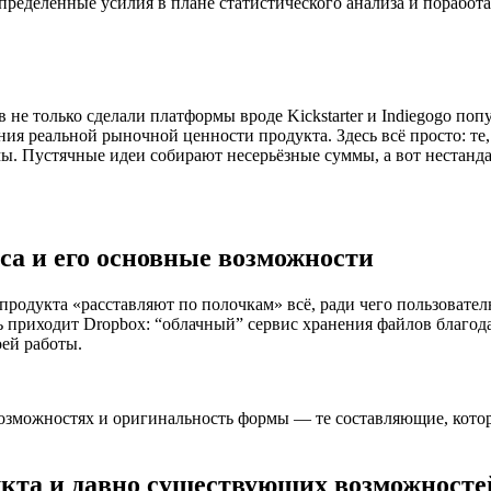
еделённые усилия в плане статистического анализа и поработа
не только сделали платформы вроде Kickstarter и Indiegogo по
ия реальной рыночной ценности продукта. Здесь всё просто: те, 
ы. Пустячные идеи собирают несерьёзные суммы, а вот нестанд
иса и его основные возможности
родукта «расставляют по полочкам» всё, ради чего пользовател
ь приходит Dropbox: “облачный” сервис хранения файлов благод
оей работы.
 возможностях и оригинальность формы — те составляющие, кот
дукта и давно существующих возможносте