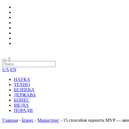
×
UA
EN
НАУКА
ТЕХНО
БЕЗПЕКА
ДЕРЖАВА
БІЗНЕС
МЕДІА
ПОРАДИ
Главная
›
Бізнес
›
Маркетинг
›
15 способов оценить MVP — мин