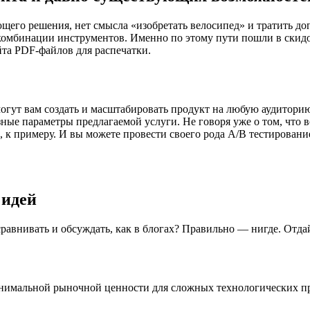
его решения, нет смысла «изобретать велосипед» и тратить до
комбинации инструментов. Именно по этому пути пошли в скидо
айта PDF-файлов для распечатки.
огут вам создать и масштабировать продукт на любую аудитори
зные параметры предлагаемой услуги. Не говоря уже о том, чт
к примеру. И вы можете провести своего рода А/В тестирование
 идей
равнивать и обсуждать, как в блогах? Правильно — нигде. Отдай
нимальной рыночной ценности для сложных технологических про