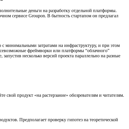
полнительные деньги на разработку отдельной платформы.
чном сервисе Groupon. В бытность стартапом он предлагал
ю с минимальными затратами на инфраструктуру, и при этом
о всевозможные фреймворки или платформы “облачного”
, запустив несколько версий проекта параллельно на разные
те свой продукт «на растерзание» обозревателям и читателям.
дуктов. Предполагает проверку гипотез на теоретической