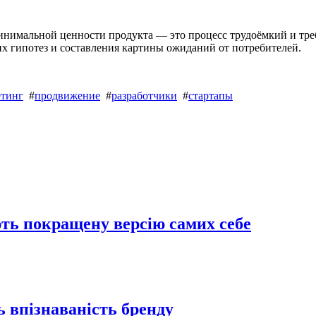
 минимальной ценности продукта — это процесс трудоёмкий и тр
их гипотез и составления картины ожиданий от потребителей.
етинг
#
продвижение
#
разработчики
#
стартапы
ть покращену версію самих себе
 впізнаваність бренду