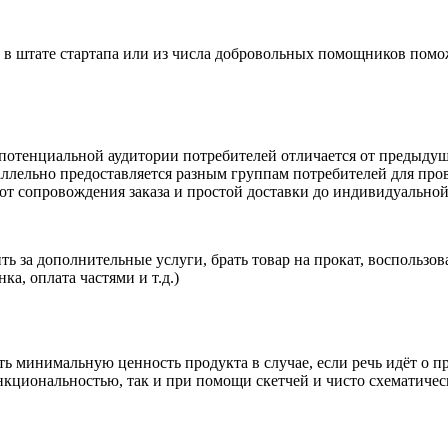
в штате стартапа или из числа добровольных помощников поможе
потенциальной аудитории потребителей отличается от предыдуще
ллельно предоставляется разным группам потребителей для прове
от сопровождения заказа и простой доставки до индивидуальной
ить за дополнительные услуги, брать товар на прокат, воспольз
а, оплата частями и т.д.)
ь минимальную ценность продукта в случае, если речь идёт о 
ункциональностью, так и при помощи скетчей и чисто схематиче