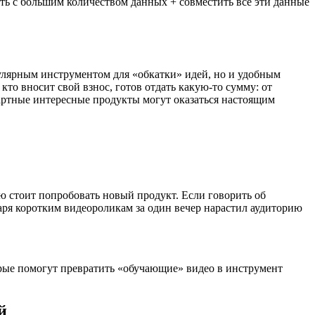
ть с большим количеством данных + совместить все эти данные
пулярным инструментом для «обкатки» идей, но и удобным
кто вносит свой взнос, готов отдать какую-то сумму: от
артные интересные продукты могут оказаться настоящим
ю стоит попробовать новый продукт. Если говорить об
аря коротким видеороликам за один вечер нарастил аудиторию
орые помогут превратить «обучающие» видео в инструмент
й