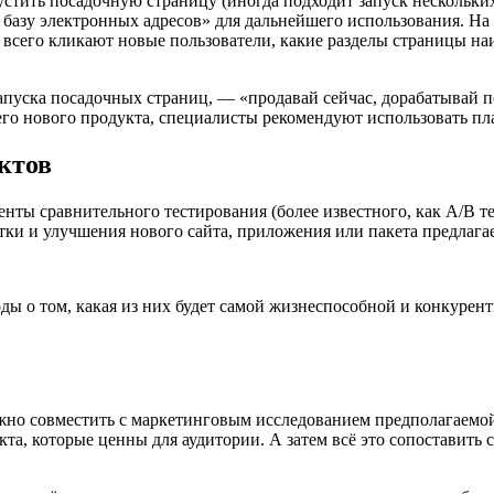
стить посадочную страницу (иногда подходит запуск нескольки
 базу электронных адресов» для дальнейшего использования. На 
 всего кликают новые пользователи, какие разделы страницы н
уска посадочных страниц, — «продавай сейчас, дорабатывай по
 нового продукта, специалисты рекомендуют использовать платф
уктов
ты сравнительного тестирования (более известного, как A/B тес
и и улучшения нового сайта, приложения или пакета предлагае
ды о том, какая из них будет самой жизнеспособной и конкурент
но совместить с маркетинговым исследованием предполагаемой
кта, которые ценны для аудитории. А затем всё это сопоставить