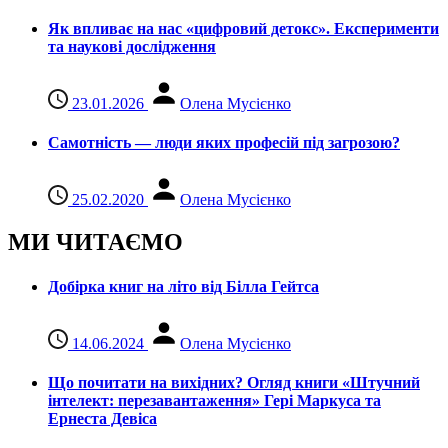
Як впливає на нас «цифровий детокс». Експерименти
та наукові дослідження
23.01.2026
Олена Мусієнко
Самотність — люди яких професій під загрозою?
25.02.2020
Олена Мусієнко
МИ ЧИТАЄМО
Добірка книг на літо від Білла Гейтса
14.06.2024
Олена Мусієнко
Що почитати на вихідних? Огляд книги «Штучний
інтелект: перезавантаження» Гері Маркуса та
Ернеста Девіса