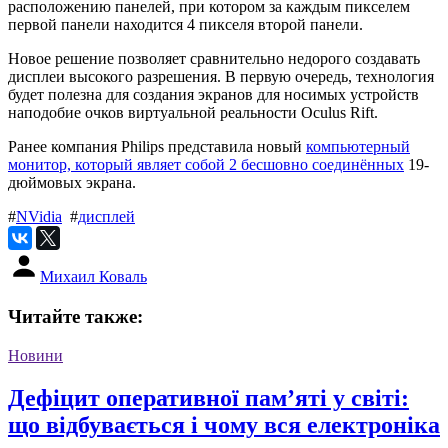
расположению панелей, при котором за каждым пикселем
первой панели находится 4 пикселя второй панели.
Новое решение позволяет сравнительно недорого создавать
дисплеи высокого разрешения. В первую очередь, технология
будет полезна для создания экранов для носимых устройств
наподобие очков виртуальной реальности Oculus Rift.
Ранее компания Philips представила новый
компьютерный
монитор, который являет собой 2 бесшовно соединённых
19-
дюймовых экрана.
#
NVidia
#
дисплей
Михаил Коваль
Читайте также:
Новини
Дефіцит оперативної пам’яті у світі:
що відбувається і чому вся електроніка