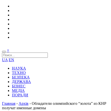
×
UA
EN
НАУКА
ТЕХНО
БЕЗПЕКА
ДЕРЖАВА
БІЗНЕС
МЕДІА
ПОРАДИ
Главная
›
Архів
›
Обладатели олимпийского “золота” из КНР
получат именные домены