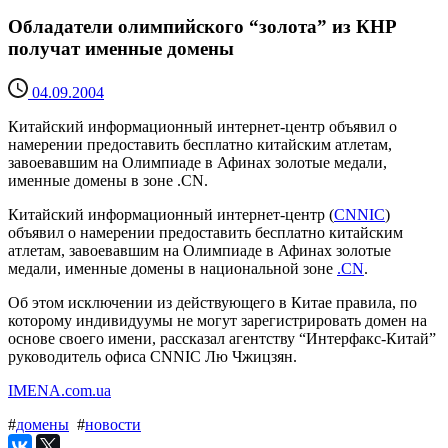
Обладатели олимпийского “золота” из КНР
получат именные домены
04.09.2004
Китайский информационный интернет-центр объявил о
намерении предоставить бесплатно китайским атлетам,
завоевавшим на Олимпиаде в Афинах золотые медали,
именные домены в зоне .CN.
Китайский информационный интернет-центр (
CNNIC
)
объявил о намерении предоставить бесплатно китайским
атлетам, завоевавшим на Олимпиаде в Афинах золотые
медали, именные домены в национальной зоне
.CN
.
Об этом исключении из действующего в Китае правила, по
которому индивидуумы не могут зарегистрировать домен на
основе своего имени, рассказал агентству “Интерфакс-Китай”
руководитель офиса CNNIC Лю Чжицзян.
IMENA.com.ua
#
домены
#
новости