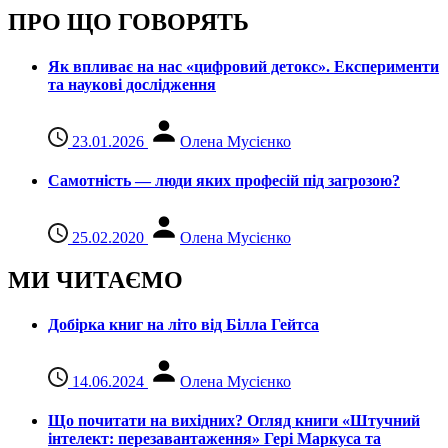
ПРО ЩО ГОВОРЯТЬ
Як впливає на нас «цифровий детокс». Експерименти
та наукові дослідження
23.01.2026
Олена Мусієнко
Самотність — люди яких професій під загрозою?
25.02.2020
Олена Мусієнко
МИ ЧИТАЄМО
Добірка книг на літо від Білла Гейтса
14.06.2024
Олена Мусієнко
Що почитати на вихідних? Огляд книги «Штучний
інтелект: перезавантаження» Гері Маркуса та