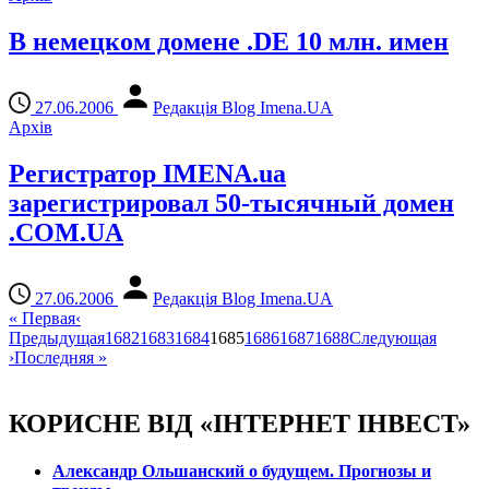
В немецком домене .DE 10 млн. имен
27.06.2006
Редакція Blog Imena.UA
Архів
Регистратор IMENA.ua
зарегистрировал 50-тысячный домен
.COM.UA
27.06.2006
Редакція Blog Imena.UA
«
Первая
‹
Предыдущая
1682
1683
1684
1685
1686
1687
1688
Следующая
›
Последняя
»
КОРИСНЕ ВІД «ІНТЕРНЕТ ІНВЕСТ»
Александр Ольшанский о будущем. Прогнозы и