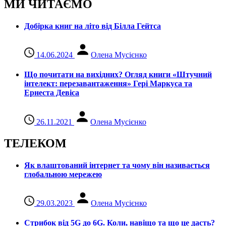
МИ ЧИТАЄМО
Добірка книг на літо від Білла Гейтса
14.06.2024
Олена Мусієнко
Що почитати на вихідних? Огляд книги «Штучний
інтелект: перезавантаження» Гері Маркуса та
Ернеста Девіса
26.11.2021
Олена Мусієнко
ТЕЛЕКОМ
Як влаштований інтернет та чому він називається
глобальною мережею
29.03.2023
Олена Мусієнко
Стрибок від 5G до 6G. Коли, навіщо та що це даcть?