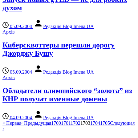
духом
05.09.2004
Редакція Blog Imena.UA
Архів
Киберсквоттеры перешли дорогу
Джорджу Бушу
05.09.2004
Редакція Blog Imena.UA
Архів
Обладатели олимпийского “золота” из
КНР получат именные домены
04.09.2004
Редакція Blog Imena.UA
«
Первая
‹
Предыдущая
1700
1701
1702
1703
1704
1705
Следующая
›