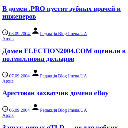
В домен .PRO пустят зубных врачей и
инженеров
08.09.2004
Редакція Blog Imena.UA
Архів
Домен ELECTION2004.COM оценили в
полмиллиона долларов
07.09.2004
Редакція Blog Imena.UA
Архів
Арестован захватчик домена eBay
06.09.2004
Редакція Blog Imena.UA
Архів
Запуск новых gTLD — не для робких