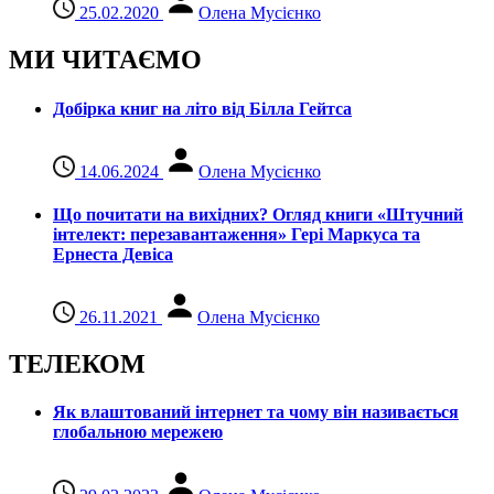
25.02.2020
Олена Мусієнко
МИ ЧИТАЄМО
Добірка книг на літо від Білла Гейтса
14.06.2024
Олена Мусієнко
Що почитати на вихідних? Огляд книги «Штучний
інтелект: перезавантаження» Гері Маркуса та
Ернеста Девіса
26.11.2021
Олена Мусієнко
ТЕЛЕКОМ
Як влаштований інтернет та чому він називається
глобальною мережею