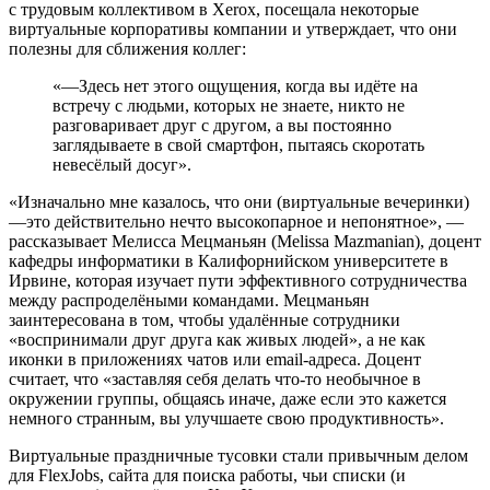
с трудовым коллективом в Xerox, посещала некоторые
виртуальные корпоративы компании и утверждает, что они
полезны для сближения коллег:
«—Здесь нет этого ощущения, когда вы идёте на
встречу с людьми, которых не знаете, никто не
разговаривает друг с другом, а вы постоянно
заглядываете в свой смартфон, пытаясь скоротать
невесёлый досуг».
«Изначально мне казалось, что они (виртуальные вечеринки)
—это действительно нечто высокопарное и непонятное», —
рассказывает Мелисса Мецманьян (Melissa Mazmanian), доцент
кафедры информатики в Калифорнийском университете в
Ирвине, которая изучает пути эффективного сотрудничества
между распроделёными командами. Мецманьян
заинтересована в том, чтобы удалённые сотрудники
«воспринимали друг друга как живых людей», а не как
иконки в приложениях чатов или email-адреса. Доцент
считает, что «заставляя себя делать что-то необычное в
окружении группы, общаясь иначе, даже если это кажется
немного странным, вы улучшаете свою продуктивность».
Виртуальные праздничные тусовки стали привычным делом
для FlexJobs, сайта для поиска работы, чьи списки (и