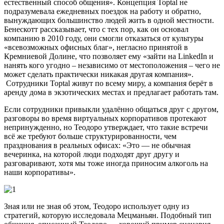
естественный способ общения». Концепция Toptal не
подразумевала ежедневных поездок на работу и обратно,
вынуждающих большинство людей жить в одной местности.
Бенескотт рассказывает, что с тех пор, как он основал
компанию в 2010 году, они смогли отказаться от культуры
«всевозможных офисных благ», негласно принятой в
Кремниевой Долине, что позволяет ему «зайти на LinkedIn и
нанять кого угодно – независимо от местоположения – чего не
может сделать практически никакая другая компания».
Сотрудники Toptal живут по всему миру, а компания берёт в
аренду дома в экзотических местах и предлагает работать там.
Если сотрудники привыкли удалённо общаться друг с другом,
разговоры во время виртуальных корпоративов протекают
непринужденно, но Теодоро утверждает, что такие встречи
всё же требуют больше структурированности, чем
празднования в реальных офисах: «Это — не обычная
вечеринка, на которой люди подходят друг другу и
разговаривают, хотя мы тоже иногда приносим алкоголь на
наши корпоративы».
Зная или не зная об этом, Теодоро использует одну из
стратегий, которую исследовала Мецманьян. Подобный тип