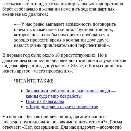
рассказывает, что идея создания виртуальных корпоративов
берёт своё начало в желании изменить ход стандартных
ежедневных диалогов:
«—У нас редко выпадает возможность поговорить
о чём-то, кроме повестки дня. Групповой звонок,
которые позволил бы нам просто пообщаться и
хорошо провести время в компании друг друга,
казался очень привлекательной перспективой».
В первый год было около 10 присутствующих. Но в
дальнейшем количество человек достигло лимита участников
видеоконференции, допускаемых Skype, и Босма пришлось
искать другое «место проведения».
ЧИТАЙТЕ ТАКЖЕ:
Заложники роботов или счастливые люди —
каким будет мир без работы
Гики из Вальгаллы
«Люди дождя» в науке и творчестве
На вопрос «Бывают ли вечеринки, организованные
посредством видеочата, неловкими и натянутыми?», Босма
отвечает: «Нет, совершенно. Для нас видеочат – абсолютно