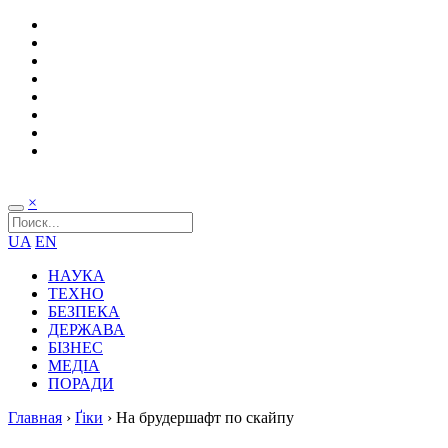
×
UA
EN
НАУКА
ТЕХНО
БЕЗПЕКА
ДЕРЖАВА
БІЗНЕС
МЕДІА
ПОРАДИ
Главная
›
Ґіки
›
На брудершафт по скайпу