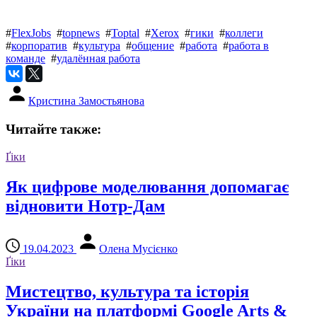
#
FlexJobs
#
topnews
#
Toptal
#
Xerox
#
гики
#
коллеги
#
корпоратив
#
культура
#
общение
#
работа
#
работа в
команде
#
удалённая работа
Кристина Замостьянова
Читайте также:
Ґіки
Як цифрове моделювання допомагає
відновити Нотр-Дам
19.04.2023
Олена Мусієнко
Ґіки
Мистецтво, культура та історія
України на платформі Google Arts &