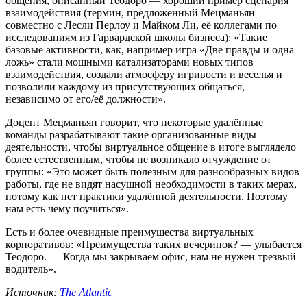
общения, описанный Теодоро — хороший пример сценария
взаимодействия (термин, предложенный Мецманьян
совместно с Лесли Перлоу и Майком Ли, её коллегами по
исследованиям из Гарвардской школы бизнеса): «Такие
базовые активности, как, например игра «Две правды и одна
ложь» стали мощными катализаторами новых типов
взаимодействия, создали атмосферу игривости и веселья и
позволили каждому из присутствующих общаться,
независимо от его/её должности».
Доцент Мецманьян говорит, что некоторые удалённые
команды разрабатывают такие организованные виды
деятельности, чтобы виртуальное общение в итоге выглядело
более естественным, чтобы не возникало отчуждение от
группы: «Это может быть полезным для разнообразных видов
работы, где не видят насущной необходимости в таких мерах,
потому как нет практики удалённой деятельности. Поэтому
нам есть чему поучиться».
Есть и более очевидные преимущества виртуальных
корпоративов: «Преимущества таких вечеринок? — улыбается
Теодоро. — Когда мы закрываем офис, нам не нужен трезвый
водитель».
Источник:
The Atlantic