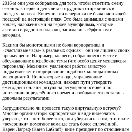
2016-м они уже собирались для того, чтобы отметить смену
сезонов: в первый день лета сотрудники отправились в
поездку на пляж. Конечно, эта вечеринка не была настоящей
поездкой на настоящий пляж. Это была анимация с лицами
коллег, наложенными на героев мультфильма, которые
активно и радостно плавали, занимались сёрфингом и
загорали.
Какими бы монотонными не были корпоративы и
«счастливые часы» в реальных офисах – они не лишены своих
преимуществ. Например, коллеги, собравшиеся вместе и
обсуждающие внерабочие темы (что особо ценят менеджеры
персонала). Механизм удалённой работы зачастую
подразумевает игнорирование подобных корпоративных
мероприятий. Но некоторые люди, управляющие
дистанционными командами, находят пути утвердить
ежегодный онлайн-ритуал на регулярной основе и по
истечению определённого времени сообщают, что остались
довольны результатами.
Затруднительно ли провести такую виртуальную встречу?
Многие организаторы корпоративов в виде видеочатов
уверяют, что – нет. Более того, они убедились в том, что такие
«вечеринки» помогают команде стать более сплочённой.
Карен Лаграф (Karen LaGraff), вице-президент по отношениям