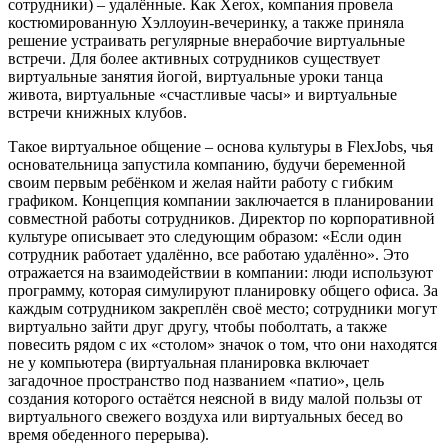
сотрудники) – удалённые. Как Xerox, компания провела
костюмированную Хэллоуин-вечеринку, а также приняла
решение устраивать регулярные внерабочие виртуальные
встречи. Для более активных сотрудников существует
виртуальные занятия йогой, виртуальные уроки танца
живота, виртуальные «счастливые часы» и виртуальные
встречи книжных клубов.
Такое виртуальное общение – основа культуры в FlexJobs, чья
основательница запустила компанию, будучи беременной
своим первым ребёнком и желая найти работу с гибким
графиком. Концепция компании заключается в планировании
совместной работы сотрудников. Директор по корпоративной
культуре описывает это следующим образом: «Если один
сотрудник работает удалённо, все работаю удалённо». Это
отражается на взаимодействии в компании: люди используют
программу, которая симулируют планировку общего офиса. За
каждым сотрудником закреплён своё место; сотрудники могут
виртуально зайти друг другу, чтобы поболтать, а также
повесить рядом с их «столом» значок о том, что они находятся
не у компьютера (виртуальная планировка включает
загадочное пространство под названием «патио», цель
создания которого остаётся неясной в виду малой пользы от
виртуального свежего воздуха или виртуальных бесед во
время обеденного перерыва).