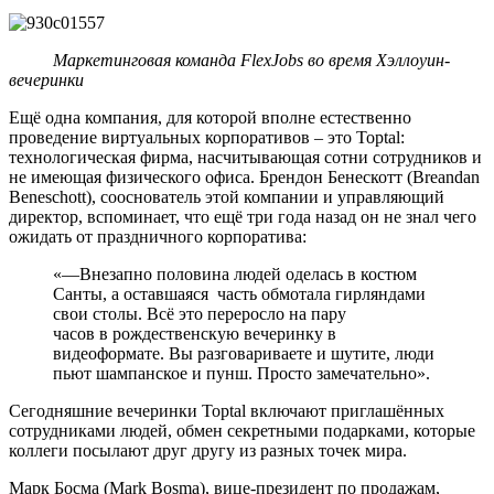
Маркетинговая команда FlexJobs во время Хэллоуин-
вечеринки
Ещё одна компания, для которой вполне естественно
проведение виртуальных корпоративов – это Toptal:
технологическая фирма, насчитывающая сотни сотрудников и
не имеющая физического офиса. Брендон Бенескотт (Breandan
Beneschott), сооснователь этой компании и управляющий
директор, вспоминает, что ещё три года назад он не знал чего
ожидать от праздничного корпоратива:
«—Внезапно половина людей оделась в костюм
Санты, а оставшаяся часть обмотала гирляндами
свои столы. Всё это переросло на пару
часов в рождественскую вечеринку в
видеоформате. Вы разговариваете и шутите, люди
пьют шампанское и пунш. Просто замечательно».
Сегодняшние вечеринки Toptal включают приглашённых
сотрудниками людей, обмен секретными подарками, которые
коллеги посылают друг другу из разных точек мира.
Марк Босма (Mark Bosma), вице-президент по продажам,