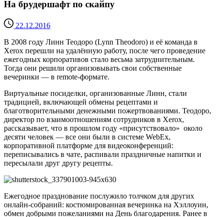
На брудершафт по скайпу
22.12.2016
В 2008 году Линн Теодоро (Lynn Theodoro) и её команда в
Xerox перешли на удалённую работу, после чего проведение
ежегодных корпоративов стало весьма затруднительным.
Тогда они решили организовывать свои собственные
вечеринки — в remote-формате.
Виртуальные посиделки, организованные Линн, стали
традицией, включающей обмены рецептами и
благотворительными денежными пожертвованиями. Теодоро,
директор по взаимоотношениям сотрудников в Xerox,
рассказывает, что в прошлом году «присутствовало» около
десяти человек — все они были в системе WebEx,
корпоративной платформе для видеоконференций:
переписывались в чате, распивали праздничные напитки и
пересылали друг другу рецепты.
Ежегодное празднование послужило толчком для других
онлайн-собраний: костюмированная вечеринка на Хэллоуин,
обмен добрыми пожеланиями на День благодарения. Ранее в