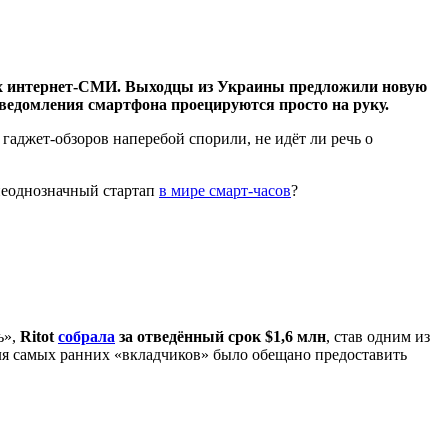
чных интернет-СМИ. Выходцы из Украины предложили новую
уведомления смартфона проецируются просто на руку.
гаджет-обзоров наперебой спорили, не идёт ли речь о
неоднозначный стартап
в мире смарт-часов
?
ь»,
Ritot
собрала
за отведённый срок $1,6 млн
, став одним из
 Для самых ранних «вкладчиков» было обещано предоставить