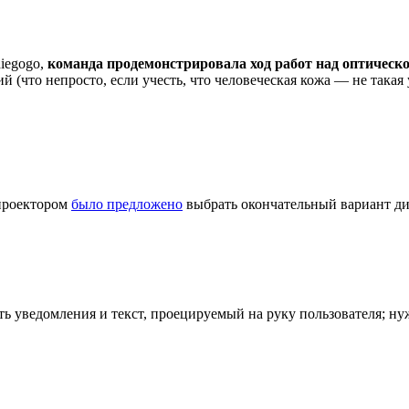
diegogo,
команда продемонстрировала ход работ над оптическ
й (что непросто, если учесть, что человеческая кожа — не така
 проектором
было предложено
выбрать окончательный вариант ди
ыть уведомления и текст, проецируемый на руку пользователя; 