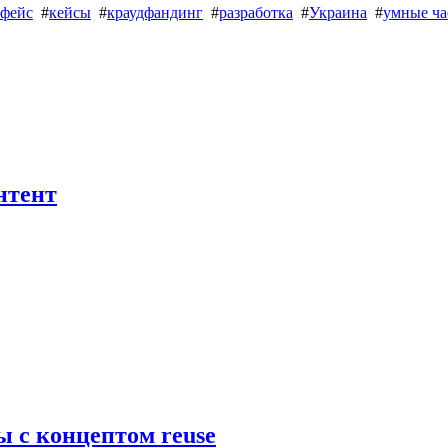
рфейс
#
кейсы
#
краудфандинг
#
разработка
#
Украина
#
умные ч
нтент
 с концептом reuse