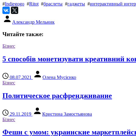
#
Indiegogo
#
Ritot
#
браслеты
#
гаджеты
#
интерактивный инте
Александр Мельник
Читайте также:
Бізнес
5 способів монетизувати креативний ко
08.07.2021
Олена Мусієнко
Бізнес
Политическое расфрендживание
29.11.2019
Кристина Замостьянова
Бізнес
Фешн с умом: украинские маркетплейсы