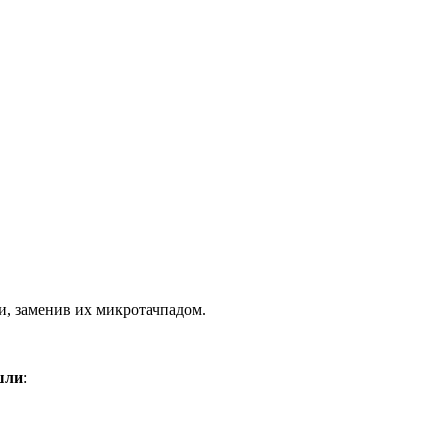
и, заменив их микротачпадом.
ошли
: