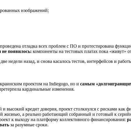
мированных изображений;
т проведена отладка всех проблем с ПО и протестирована функцио
и не появилось:
компоненты на тестовых платах пока «живут» от
две недели назад, и снова касалось тестов, интерфейсов и рабо
краинским проектом на Indiegogo, но и
самым «долгоиграющи
 претерпела кардинальные изменения.
и высокий кредит доверия, проект столкнулся с рисками как фи
ой жизнью, а реально работающий собранный и готовый к серий
-проект к выходу на платформу коллективного финансирования:
р
овать
за разумные сроки.