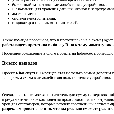
ёмкостный тачпад для взаимодействия с устройством;
Flash-память для хранения данных, иконок и запрограм
акселерометр;
система электропитания;
индикатор и программный интерфейс.
Также команда пообещала, что в прототипе (а не в схеме) буде
работающего прототипа в сборе у Ritot к тому моменту так 
Последнее обновление в блоге проекта на Indiegogo произошло 
Вместо выводов
Проект
Ritot спустя 9 месяцев
стал не только самым дорогим у
тачпадом, а схема взаимодействия пользователя с устройством
Очевидно, что несмотря на значительную сумму пожертвований 
в результате чего все компоненты продолжают «жить» отдельн
урок для стартаперов, которые готовят собственный hardware
разрекламировать, но и то, что вы реально сможете реализ