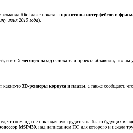
 команда Ritot даже показала
прототипы интерфейсов и фрагм
ину июня 2015 года
).
ей, и вот
5 месяцев назад
основатели проекта объявили, что им у
т какие-то
3D-рендеры корпуса и платы
, а также сообщают, ч
, что команда не покладая рук трудится на благо будущих владел
роцессор MSP430
, над написанием ПО для которого и начала тр