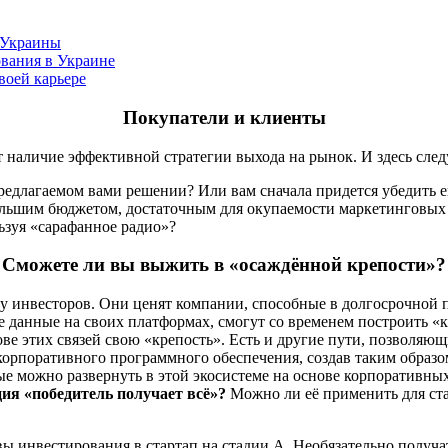
 Украины
ования в Украине
воей карьере
Покупатели и клиенты
т наличие эффективной стратегии выхода на рынок. И здесь сле
предлагаемом вами решении? Или вам сначала придется убедить е
ольшим бюджетом, достаточным для окупаемости маркетинговых 
ьзуя «сарафанное радио»?
Сможете ли вы выжить в «осаждённой крепости»?
а у инвесторов. Они ценят компании, способные в долгосрочной
 данные на своих платформах, смогут со временем построить «
ве этих связей свою «крепость». Есть и другие пути, позволяющи
корпоративного программного обеспечения, создав таким образом
рые можно развернуть в этой экосистеме на основе корпоративных
ия «победитель получает всё»?
Можно ли её применить для ста
вы инвестирования в стартап на стадии A. Необязательно полу