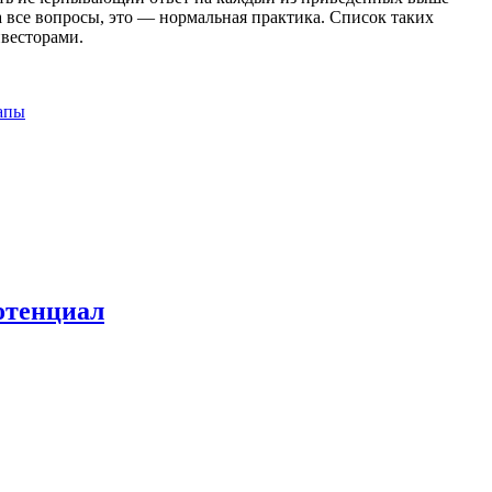
а все вопросы, это — нормальная практика. Список таких
весторами.
апы
потенциал