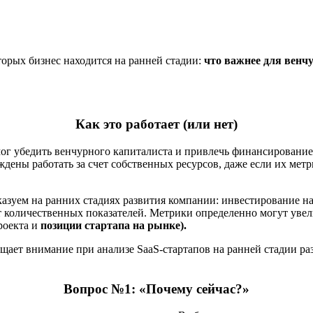
торых бизнес находится на ранней стадии:
что важнее для венч
Как это работает (или нет)
мог убедить венчурного капиталиста и привлечь финансирование
дены работать за счет собственных ресурсов, даже если их мет
зуем на ранних стадиях развития компании: инвестирование на 
т количественных показателей. Метрики определенно могут увел
роекта и
позиции стартапа на рынке).
ает внимание при анализе SaaS-стартапов на ранней стадии раз
Вопрос №1: «Почему сейчас?»