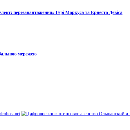
лект: перезавантаження» Гері Маркуса та Ернеста Девіса
обальною мережею