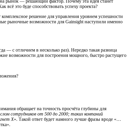
 на рынок — решающий фактор. Почему эта идея станет
к всё это буде способствовать успеху проекта?
ет комплексное решение для управления уровнем успешности
тные рыночные возможности для Gainsight наступили именно
 — с отличием в несколько раз). Нередко такая разница
рокие возможности для построения мощного, быстро растущего
иложения?
нимания обращает на точность просчёта глубины для
слом сотрудников от 500 до 2000; таких компаний
игнет X
». Такой ответ будет намного лучше фразы вроде «…
тка».