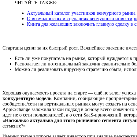
ЧИТАЙТЕ ТАКЖЕ:
Актуальный каталог участников венчурного рынка
О возможностях и сценариях венчурного инвестир
Книга для желающих заключить главную сделку в с
Стартапы ценят за их быстрый рост. Важнейшее значение имее
Есть ли уже покупатель на рынке, который нуждается в 
Располагает ли потенциальный заказчик сравнительно б
Можно ли реализовать вирусную стратегию сбыта, испол
Хорошая окупаемость проекта на старте — ещё не залог успех
конкурентную модель
. Компании, собирающие проприетарные
сообщества/сети на вертикальных рынках могут создать на осно
AppExchange заложила такой подход в основу всего облачного 
идет не о сети пользователей, а о сети SaaS-приложений, кото
«Насколько актуальна для этого рыночного сегмента ситуац
сегменте?»
Именно такие вопросы задаёт инвестор при анализе перспекти