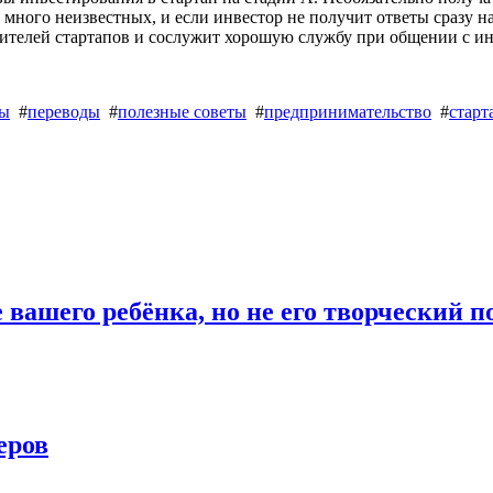
 много неизвестных, и если инвестор не получит ответы сразу н
телей стартапов и сослужит хорошую службу при общении с ин
ры
#
переводы
#
полезные советы
#
предпринимательство
#
старт
вашего ребёнка, но не его творческий 
еров