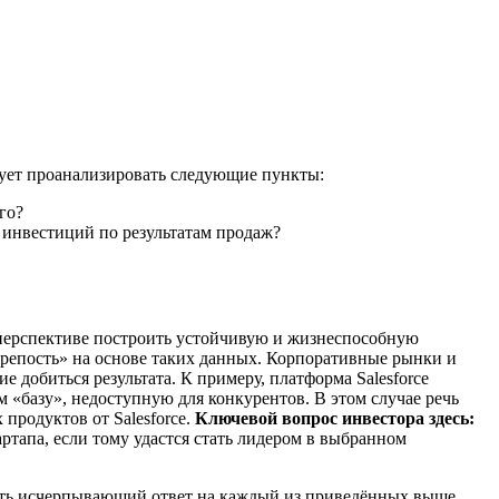
дует проанализировать следующие пункты:
го?
инвестиций по результатам продаж?
 перспективе построить устойчивую и жизнеспособную
крепость» на основе таких данных. Корпоративные рынки и
е добиться результата. К примеру, платформа Salesforce
 «базу», недоступную для конкурентов. В этом случае речь
 продуктов от Salesforce.
Ключевой вопрос инвестора здесь:
ртапа, если тому удастся стать лидером в выбранном
чать исчерпывающий ответ на каждый из приведённых выше