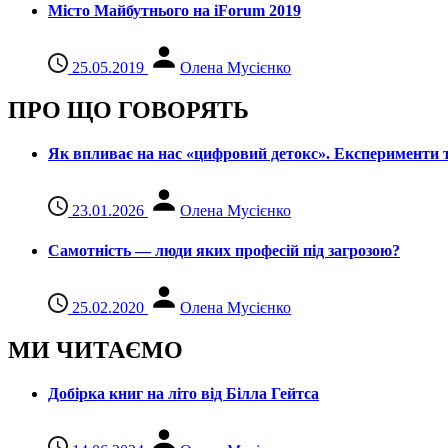
Місто Майбутнього на iForum 2019
25.05.2019
Олена Мусієнко
ПРО ЩО ГОВОРЯТЬ
Як впливає на нас «цифровий детокс». Експерименти т
23.01.2026
Олена Мусієнко
Самотність — люди яких професій під загрозою?
25.02.2020
Олена Мусієнко
МИ ЧИТАЄМО
Добірка книг на літо від Білла Гейтса