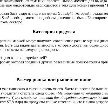
е зависимости от тематики проекта. Выбор момента для выхода
кие еще макротренды наблюдаются в текущий момент времени? Ка
ировал SaaS-стартап под названием
Gainsight
, который предлага
ей SaaS необходимости в подобном решении не было. Благоприя
ском секторе.
Категория продукта
авной маржой могут получить совершенно разные оценки (иногда
тап. Есть ряд видов деятельности, в которых доступны более ши
важны ответы на следующие вопросы:
жен для ваших потребителей?
тформу, которая соединит другие релевантные пользователям пр
Размер рынка или рыночной ниши
 уже написано и сказано очень много. Часто инвестор больше в
 учредителя стартапа следующее: «
Мы нацелены на компании с чи
 точки Y, мы ожидаем, что наш доход предположительно дост
тят $7,8 млрд на продукты той же категории, что и наша разрабо