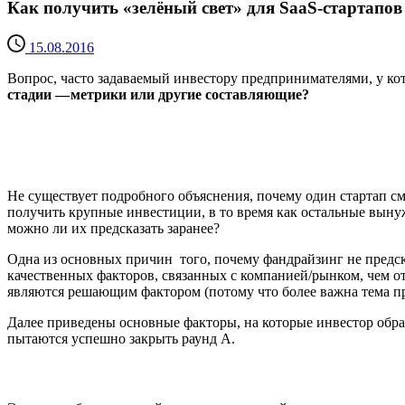
Как получить «зелёный свет» для SaaS-стартапов
15.08.2016
Вопрос, часто задаваемый инвестору предпринимателями, у ко
стадии — метрики или другие составляющие?
Не существует подробного объяснения, почему один стартап с
получить крупные инвестиции, в то время как остальные вынуж
можно ли их предсказать заранее?
Одна из основных причин того, почему фандрайзинг не предска
качественных факторов, связанных с компанией/рынком, чем о
являются решающим фактором (потому что более важна тема п
Далее приведены основные факторы, на которые инвестор обращ
пытаются успешно закрыть раунд A.