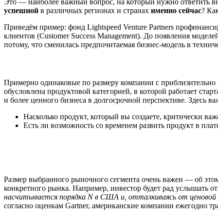
Это — наиболее важный вопрос, на который нужно ответить вн
успешной
в различных регионах и странах
именно сейчас
? Ка
Приведём пример: фонд Lightspeed Venture Partners профинанс
клиентов (Customer Success Management). До появления модел
потому, что сменилась предпочитаемая бизнес-модель в техниче
Примерно одинаковые по размеру компании с приблизительно р
обусловлена продуктовой категорией, в которой работает стар
и более ценного бизнеса в долгосрочной перспективе. Здесь 
Насколько продукт, который вы создаете, критически ва
Есть ли возможность со временем развить продукт в пла
Размер выбранного рыночного сегмента очень важен — об этом
конкретного рынка. Например, инвестор будет рад услышать от
насчитывается порядка N в США и, отталкиваясь от ценовой
согласно оценкам Gartner, американские компании ежегодно тра