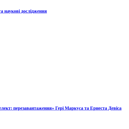
а наукові дослідження
лект: перезавантаження» Гері Маркуса та Ернеста Девіса