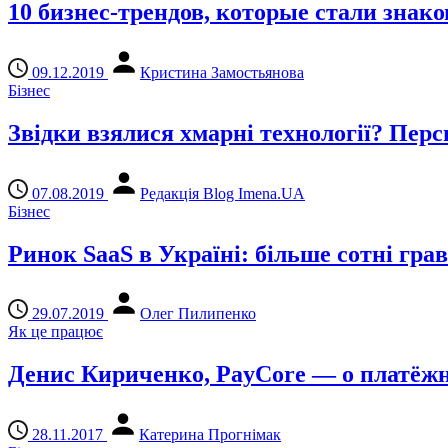
10 бизнес-трендов, которые стали знак
09.12.2019
Кристина Замостьянова
Бізнес
Звідки взялися хмарні технології? Перс
07.08.2019
Редакція Blog Imena.UA
Бізнес
Ринок SaaS в Україні: більше сотні грав
29.07.2019
Олег Пилипенко
Як це працює
Денис Кириченко, PayCore — о платёжн
28.11.2017
Катерина Прогнімак