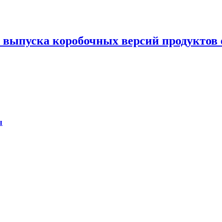
т выпуска коробочных версий продуктов 
ы