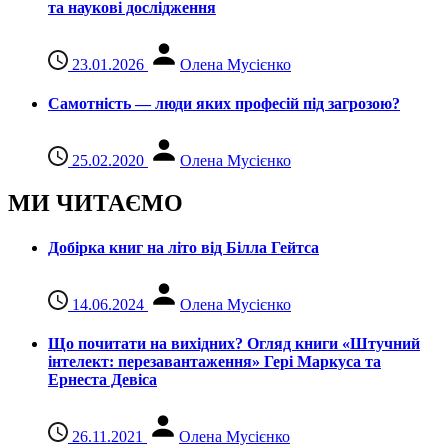
та наукові дослідження
23.01.2026
Олена Мусієнко
Самотність — люди яких професій під загрозою?
25.02.2020
Олена Мусієнко
МИ ЧИТАЄМО
Добірка книг на літо від Білла Гейтса
14.06.2024
Олена Мусієнко
Що почитати на вихідних? Огляд книги «Штучний
інтелект: перезавантаження» Гері Маркуса та
Ернеста Девіса
26.11.2021
Олена Мусієнко