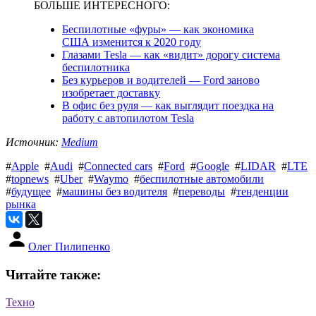
БОЛЬШЕ ИНТЕРЕСНОГО:
Беспилотные «фуры» — как экономика
США изменится к 2020 году
Глазами Tesla — как «видит» дорогу система
беспилотника
Без курьеров и водителей — Ford заново
изобретает доставку
В офис без руля — как выглядит поездка на
работу с автопилотом Tesla
Источник:
Medium
#
Apple
#
Audi
#
Connected cars
#
Ford
#
Google
#
LIDAR
#
LTE
#
topnews
#
Uber
#
Waymo
#
беспилотные автомобили
#
будущее
#
машины без водителя
#
переводы
#
тенденции
рынка
Олег Пилипенко
Читайте также:
Техно