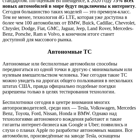
стандартом. По оценкам BI Intelligence, к 2020 году
75% всех
новых автомобилей в мире будут подключены к интернету
.
Сегодня большинство таких моделей — это премиум-класс.
Тем не менее, технология 4G LTE, которая уже доступна в
более чем 100 автомобилях от BMW, Buick, Cadillac, Chevrolet,
Chrysler, Dodge, Fiat, GMC, Jaguar, Jeep, Land Rover, Mercedes-
Benz, Porsche, Ram и Volvo, в конечном итоге станет
доступной для массового рынка.
Автономные ТС
Автономные или беспилотные автомобили способны
передвигаться из одной точки в другую с минимальным или
нулевым вмешательством человека. Уже сегодня такие ТС
можно увидеть на дорогах общего пользования в нескольких
штатах США, правда официально подобные поездки
разрешены только в целях тестирования технологии.
Беспилотники сегодня в центре внимания многих
автопроизводителей, среди них — Tesla, Volkswagen, Mercedes
Benz, Toyota, Ford, Nissan, Honda и BMW. Однако над
технологиями автономного вождения работают и такие
гиганты интернет-бизнеса как Google и Uber; появились и
слухи о планах Apple по разработке автономных машин. Все
автомобили, произведённые на заводе Tesla, оснащены