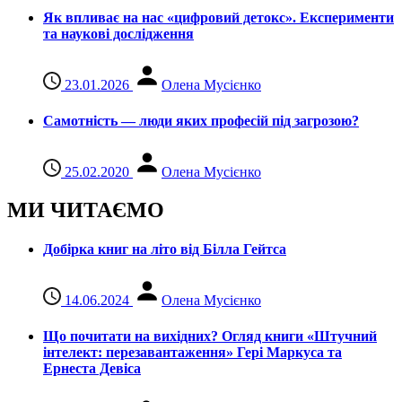
Як впливає на нас «цифровий детокс». Експерименти
та наукові дослідження
23.01.2026
Олена Мусієнко
Самотність — люди яких професій під загрозою?
25.02.2020
Олена Мусієнко
МИ ЧИТАЄМО
Добірка книг на літо від Білла Гейтса
14.06.2024
Олена Мусієнко
Що почитати на вихідних? Огляд книги «Штучний
інтелект: перезавантаження» Гері Маркуса та
Ернеста Девіса