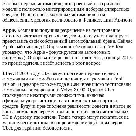
Это был первый автомобиль, построенный на серийной
модели с полностью интегрированным набором аппаратных
средств. Испытание самоходных автомобилей на
общественных дорогах реализовано в Фениксе, штат Аризона.
Apple.
Компания получила разрешение на тестирование
автономных транспортных средств и, по слухам, планирует
представить свой собственный автомобильный бренд. Сейчас
Apple работает над ПО для машин без водителя. (Тим Кук
упомянул, что Apple «фокусируется на автономных
системах»). Обозреватели рынка полагают, что до конца 2017-
го производитель внесёт ясность в этот вопрос.
Uber.
В 2016 году Uber запустила свой первый сервис с
самоходными автомобилями, используя парк машин Ford
Fusion. В декабре того же года в Сан-Франциско тестировали
самоходные внедорожники Volvo XC90. Однако Uber
столкнулся с некоторыми сложностями, включая
официальную регистрацию автономных транспортных
средств. Будучи преисполнена решимости довести начатое до
конца, компания переместила испытания своих автономных
ТС в Аризону, где жители Темпе теперь могут покататься на
машине-беспилотнике в сопровождении двух инженеров
Uber, для гарантии безопасности.