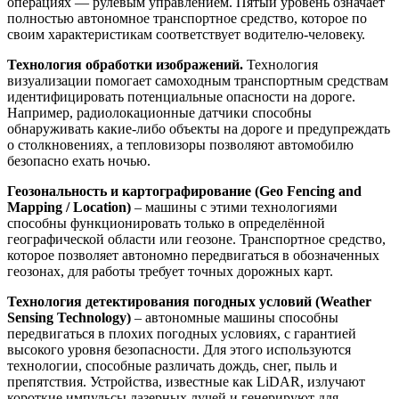
операциях — рулевым управлением. Пятый уровень означает
полностью автономное транспортное средство, которое по
своим характеристикам соответствует водителю-человеку.
Технология обработки изображений.
Технология
визуализации помогает самоходным транспортным средствам
идентифицировать потенциальные опасности на дороге.
Например, радиолокационные датчики способны
обнаруживать какие-либо объекты на дороге и предупреждать
о столкновениях, а тепловизоры позволяют автомобилю
безопасно ехать ночью.
Геозональность и картографирование (
Geo
Fencing
and
Mapping
/
Location
)
– машины с этими технологиями
способны функционировать только в определённой
географической области или геозоне. Транспортное средство,
которое позволяет автономно передвигаться в обозначенных
геозонах, для работы требует точных дорожных карт.
Технология детектирования погодных условий (
Weather
Sensing
Technology
)
– автономные машины способны
передвигаться в плохих погодных условиях, с гарантией
высокого уровня безопасности. Для этого используются
технологии, способные различать дождь, снег, пыль и
препятствия. Устройства, известные как LiDAR, излучают
короткие импульсы лазерных лучей и генерируют для