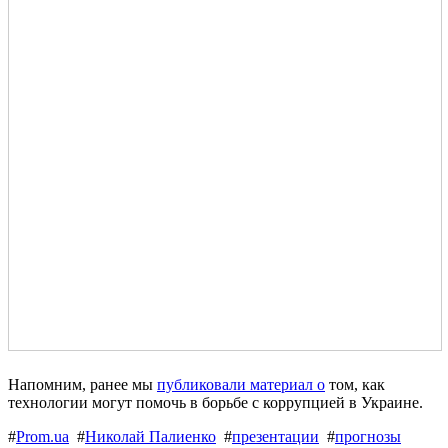
Напомним, ранее мы
публиковали материал о
том, как
технологии могут помочь в борьбе с коррупцией в Украине.
#
Prom.ua
#
Николай Палиенко
#
презентации
#
прогнозы