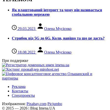
Як влаштований інтернет та чому він називається
глобальною мережею
29.03.2023
Олена Мусієнко
Стрибок від 5G до 6G. Коли, навіщо та що це даcть?
18.08.2022
Олена Мусієнко
При поддержке
Реклама
Контакты
Спецпроекты
Изображения:
Pixabay.com
Picjumbo
© 2015 — 2026 | Blog Imena.UA