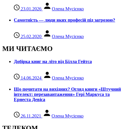
23.01.2026
Олена Мусієнко
Самотність — люди яких професій під загрозою?
25.02.2020
Олена Мусієнко
МИ ЧИТАЄМО
Добірка книг на літо від Білла Гейтса
14.06.2024
Олена Мусієнко
Що почитати на вихідних? Огляд книги «Штучний
інтелект: перезавантаження» Гері Маркуса та
Ернеста Девіса
26.11.2021
Олена Мусієнко
ТЕЛЕКОМ