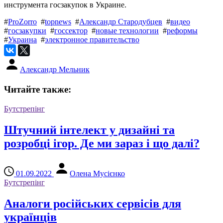
инструмента госзакупок в Украине.
#
ProZorro
#
topnews
#
Александр Стародубцев
#
видео
#
госзакупки
#
госсектор
#
новые технологии
#
реформы
#
Украина
#
электронное правительство
Александр Мельник
Читайте также:
Бутстрепінг
Штучний інтелект у дизайні та
розробці ігор. Де ми зараз і що далі?
01.09.2022
Олена Мусієнко
Бутстрепінг
Аналоги російських сервісів для
українців