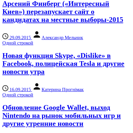
Арсений Финберг («Интересный
Киев») перезапускает сайт о
кандидатах на местные выборы-2015
29.09.2015
Александр Мельник
Одной строкой
Новая функция Skype, «Dislike» в
Facebook, полицейская Tesla и другие
новости утра
16.09.2015
Катерина Прогнімак
Одной строкой
Обновление Google Wallet, выход
Nintendo на рынок мобильных игр и
другие утренние новости