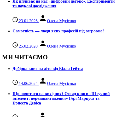
Як впливає на нас «цифровий детокс». Експерименти
та наукові дослідження
23.01.2026
Олена Мусієнко
Самотність — люди яких професій під загрозою?
25.02.2020
Олена Мусієнко
МИ ЧИТАЄМО
Добірка книг на літо від Білла Гейтса
14.06.2024
Олена Мусієнко
Що почитати на вихідних? Огляд книги «Штучний
інтелект: перезавантаження» Гері Маркуса та
Ернеста Девіса