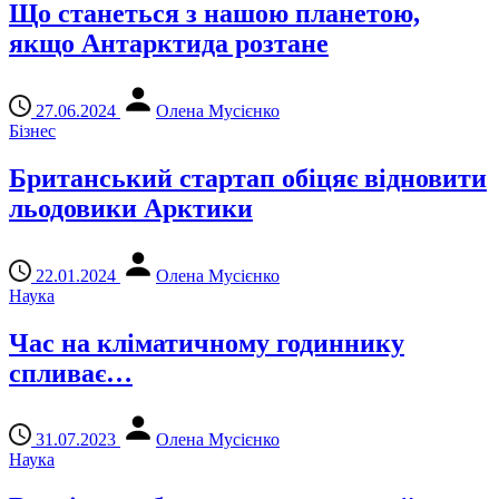
Що станеться з нашою планетою,
якщо Антарктида розтане
27.06.2024
Олена Мусієнко
Бізнес
Британський стартап обіцяє відновити
льодовики Арктики
22.01.2024
Олена Мусієнко
Наука
Час на кліматичному годиннику
спливає…
31.07.2023
Олена Мусієнко
Наука