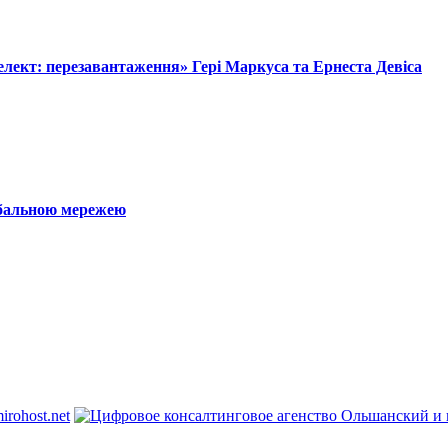
лект: перезавантаження» Гері Маркуса та Ернеста Девіса
обальною мережею