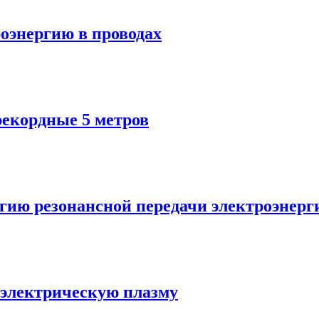
оэнергию в проводах
рекордные 5 метров
огию резонансной передачи электроэнерг
 электрическую плазму