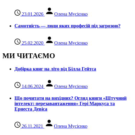
23.01.2026
Олена Мусієнко
Самотність — люди яких професій під загрозою?
25.02.2020
Олена Мусієнко
МИ ЧИТАЄМО
Добірка книг на літо від Білла Гейтса
14.06.2024
Олена Мусієнко
Що почитати на вихідних? Огляд книги «Штучний
інтелект: перезавантаження» Гері Маркуса та
Ернеста Девіса
26.11.2021
Олена Мусієнко