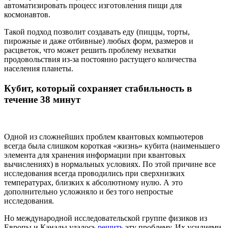
автоматизировать процесс изготовления пищи для
космонавтов.
Такой подход позволит создавать еду (пиццы, торты,
пирожные и даже отбивные) любых форм, размеров и
расцветок, что может решить проблему нехватки
продовольствия из-за постоянно растущего количества
населения планеты.
Кубит, который сохраняет стабильность в
течение 38 минут
Одной из сложнейших проблем квантовых компьютеров
всегда была слишком короткая «жизнь» кубита (наименьшего
элемента для хранения информации при квантовых
вычислениях) в нормальных условиях. По этой причине все
исследования всегда проводились при сверхнизких
температурах, близких к абсолютному нулю. А это
дополнительно усложняло и без того непростые
исследования.
Но международной исследовательской группе физиков из
Европы и Канады удалось
решить
эту проблему. Их усилиями