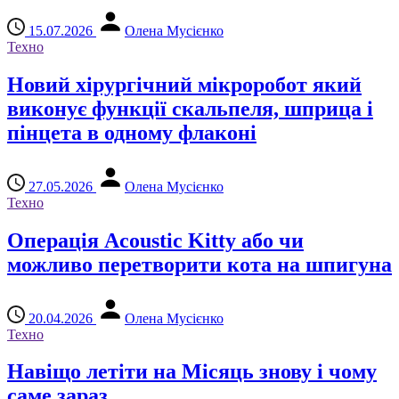
15.07.2026
Олена Мусієнко
Техно
Новий хірургічний мікроробот який
виконує функції скальпеля, шприца і
пінцета в одному флаконі
27.05.2026
Олена Мусієнко
Техно
Операція Acoustic Kitty або чи
можливо перетворити кота на шпигуна
20.04.2026
Олена Мусієнко
Техно
Навіщо летіти на Місяць знову і чому
саме зараз