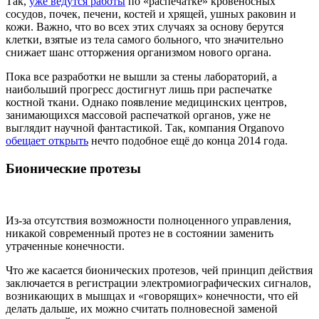
Так,
уже ведутся работы
по «распечатке» кровеносных
сосудов, почек, печени, костей и хрящей, ушных раковин и
кожи. Важно, что во всех этих случаях за основу берутся
клетки, взятые из тела самого больного, что значительно
снижает шанс отторжения организмом нового органа.
Пока все разработки не вышли за стены лабораторий, а
наибольший прогресс достигнут лишь при распечатке
костной ткани. Однако появление медицинских центров,
занимающихся массовой распечаткой органов, уже не
выглядит научной фантастикой. Так, компания Organovo
обещает открыть
нечто подобное ещё до конца 2014 года.
Бионические протезы
Из-за отсутствия возможности полноценного управления,
никакой современный протез не в состоянии заменить
утраченные конечности.
Что же касается бионических протезов, чей принцип действия
заключается в регистрации электромиографических сигналов,
возникающих в мышцах и «говорящих» конечности, что ей
делать дальше, их можно считать полновесной заменой