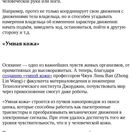
человеческой руки или ноги.
Например, протез не только координирует свои движения с
движениями тела владельца, но и способен угадывать
намерения владельца об изменении характера движения:
начать подъём, замедлить ход, остановиться, пойти в другую
сторону и т.д.
«Умная кожа»
Осязание — одно из важнейших чувств живых организмов, от
примитивных до высокоразвитых. А теперь, благодаря
созданию «умной кожи»
профессором Чжун Линь Ван (Zhong
Lin Wang) с факультета материаловедения и инженерии
Технологического института Джорджии, почувствовать мир
через прикосновение смогут даже роботы.
«Умная кожа» строится из пучков нанопроводов из окиси
цинка, которые способны работать как пьезотронные
транзисторы и преобразовывать механические движения в
электронные сигналы. При этом удалось достигнуть того же
уровня чувствительности, что и у человеческой кожи.