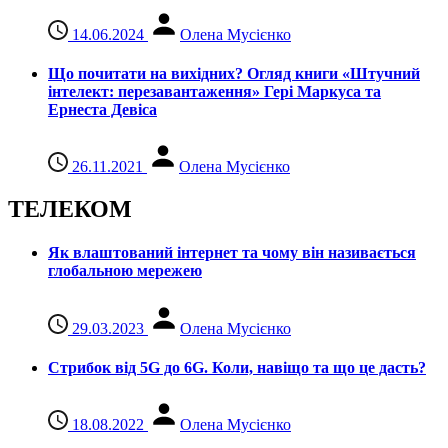
14.06.2024
Олена Мусієнко
Що почитати на вихідних? Огляд книги «Штучний
інтелект: перезавантаження» Гері Маркуса та
Ернеста Девіса
26.11.2021
Олена Мусієнко
ТЕЛЕКОМ
Як влаштований інтернет та чому він називається
глобальною мережею
29.03.2023
Олена Мусієнко
Стрибок від 5G до 6G. Коли, навіщо та що це даcть?
18.08.2022
Олена Мусієнко