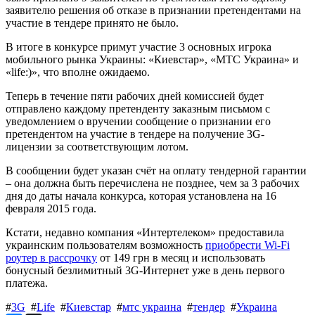
заявителю решения об отказе в признании претендентами на
участие в тендере принято не было.
В итоге в конкурсе примут участие 3 основных игрока
мобильного рынка Украины: «Киевстар», «МТС Украина» и
«life:)», что вполне ожидаемо.
Теперь в течение пяти рабочих дней комиссией будет
отправлено каждому претенденту заказным письмом с
уведомлением о вручении сообщение о признании его
претендентом на участие в тендере на получение 3G-
лицензии за соответствующим лотом.
В сообщении будет указан счёт на оплату тендерной гарантии
– она должна быть перечислена не позднее, чем за 3 рабочих
дня до даты начала конкурса, которая установлена на 16
февраля 2015 года.
Кстати, недавно компания «Интертелеком» предоставила
украинским пользователям возможность
приобрести Wi-Fi
роутер в рассрочку
от 149 грн в месяц и использовать
бонусный безлимитный 3G-Интернет уже в день первого
платежа.
#
3G
#
Life
#
Киевстар
#
мтс украина
#
тендер
#
Украина