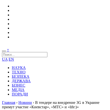
×
UA
EN
НАУКА
ТЕХНО
БЕЗПЕКА
ДЕРЖАВА
БІЗНЕС
МЕДІА
ПОРАДИ
Главная
›
Новини
›
В тендере на внедрение 3G в Украине
примут участие «Киевстар», «МТС» и «life:)»