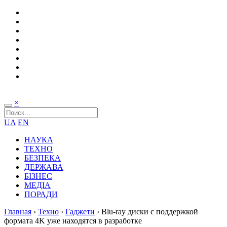
×
UA
EN
НАУКА
ТЕХНО
БЕЗПЕКА
ДЕРЖАВА
БІЗНЕС
МЕДІА
ПОРАДИ
Главная
›
Техно
›
Гаджети
›
Blu-ray диски с поддержкой
формата 4K уже находятся в разработке