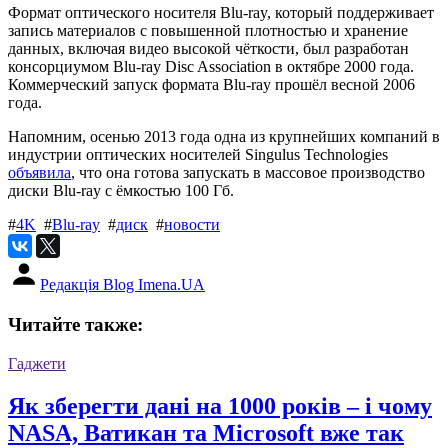
Формат оптического носителя Blu-ray, который поддерживает
запись материалов с повышенной плотностью и хранение
данных, включая видео высокой чёткости, был разработан
консорциумом Blu-ray Disc Association в октябре 2000 года.
Коммерческий запуск формата Blu-ray прошёл весной 2006
года.
Напомним, осенью 2013 года одна из крупнейших компаний в
индустрии оптических носителей Singulus Technologies
объявила
, что она готова запускать в массовое производство
диски Blu-ray с ёмкостью 100 Гб.
#
4K
#
Blu-ray
#
диск
#
новости
Редакція Blog Imena.UA
Читайте также:
Гаджети
Як зберегти дані на 1000 років – і чому
NASA, Ватикан та Microsoft вже так