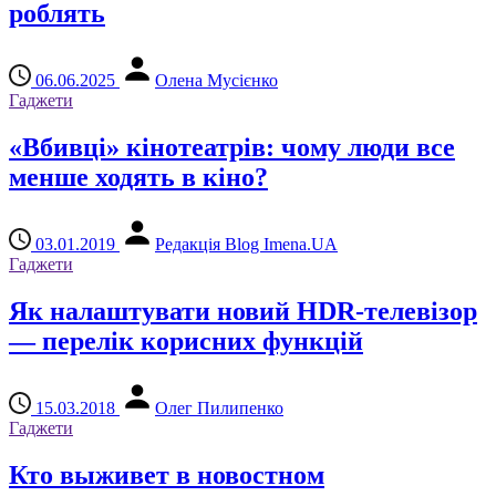
роблять
06.06.2025
Олена Мусієнко
Гаджети
«Вбивці» кінотеатрів: чому люди все
менше ходять в кіно?
03.01.2019
Редакція Blog Imena.UA
Гаджети
Як налаштувати новий HDR-телевізор
— перелік корисних функцій
15.03.2018
Олег Пилипенко
Гаджети
Кто выживет в новостном