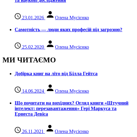
та наукові дослідження
23.01.2026
Олена Мусієнко
Самотність — люди яких професій під загрозою?
25.02.2020
Олена Мусієнко
МИ ЧИТАЄМО
Добірка книг на літо від Білла Гейтса
14.06.2024
Олена Мусієнко
Що почитати на вихідних? Огляд книги «Штучний
інтелект: перезавантаження» Гері Маркуса та
Ернеста Девіса
26.11.2021
Олена Мусієнко