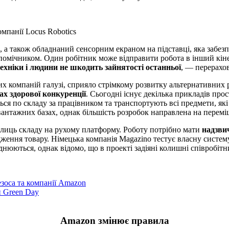
омпанії Locus Robotics
, а також обладнаний сенсорним екраном на підставці, яка забез
помічником. Один робітник може відправити робота в інший кіне
техніки і людини не шкодить зайнятості останньої
, — перерахов
х компаній галузі, сприяло стрімкому розвитку альтернативних р
х здорової конкуренції
. Сьогодні існує декілька прикладів про
ься по складу за працівником та транспортують всі предмети, які
антажних базах, однак більшість розробок направлена на переміщ
лиць складу на рухому платформу. Роботу потрібно мати
надзви
ення товару. Німецька компанія Magazino тестує власну систему 
нюються, однак відомо, що в проекті задіяні колишні співробітн
зоса та компанії Amazon
и Green Day
Amazon змінює правила