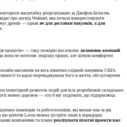
я повторити масштабну реорганізацію за Джефом Безосом,
ідає про досвід Walmart, яка почала використовувати
аджує дронів — однак
не для доставки пакунків, а для
х.
ція процесів» — таку позицію висловлює
засновник компанії
 що вона не витісняє людську працю, але цілком комфортно
в з онлайн-магазинів на весь північно-східний напрямок США.
ивності та вдало впроваджували його в життя, обслуговуючи
енно невигідний розвиток подій для всіх розробників складських
огії значно дорожче — хто б міг подумати, що підприємець
дчених інженерів та робототехніків, які менше ніж за рік
 що роботів Locus можна зустріти лише в коридорах
ликими компаніями та плани
реалізувати пілотні проекти вже