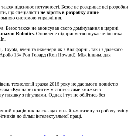
 також підсилює потужності. Безос не розкриває всі розробки
ти, що спеціалісти
не вірять в розробку лише
тономною системою управління.
va, Безос також не анонсував свого домінування в царині
Amazon Robotics
. Оновлене підприємство шукає очільника
In.
oyota, вчені та інженери як з Каліфорнії, так і з далекого
«Apollo 13» Рон Говард (Ron Howard). Між іншим, для
вень технологій зразка 2016 року не дає змоги повністю
исом «Кулінарні книги» містяться саме книжки з
 пляшку з пігулками. Однак і тут не обійтись без
ичний працівник на складах онлайн-магазину за робочу зміну
тників до більш інтелектуальної праці.