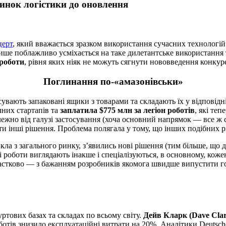
инок логістики до оновлення
церт
, який вважається зразком використання сучасних технологій
ше поблажливо усміхається на таке дилетантське використання
 роботи
, рівня яких ніяк не можуть сягнути нововведення конкур
Поглинання по-«амазонівськи»
сувають запаковані ящики з товарами та складають їх у відповід
них стартапів та
заплатила $775 млн за легіон роботів
, які те
лежно від галузі застосування (хоча основний напрямок — все ж с
и інші рішення. Проблема полягала у тому, що інших подібних р
икла з загального ринку, з’явились нові рішення (тим більше, що
роботи виглядають інакше і спеціалізуються, в основному, кожен 
стково — з бажанням розробників якомога швидше випустити гот
ртових базах та складах по всьому світу.
Дейв Кларк (Dave Cla
ботів знизило експлуатаційні витрати на 20%. Аналітики Deutsc