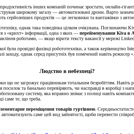
 продуктивність інших компаній починає зростати, онлайн-гігант
стрував широкому загалу — автоматизовані дрони. Варто зазначи
ягають серйозніших продуктів — це легковики та вантажівки з ав
отехніку, однак така поведінка цілком очікувана. Поглинаючи Ki
я з «крихт» інформації, одна з яких —
перейменування Kiva в 
вління роботами, — якщо вірити тексту вакансії у мережі Linked
ули провідні фахівці робототехніки, а також керівництво Intel, T
лі заходу, однак серед присутніх був помічений навіть режисер 
Людство в небезпеці?
ки що не загрожує працівникам тотальним безробіттям. Навіть рі
я посилок та банально перевіряють, чи насправді в коробці з нап
отизовану систему, яка вправно знімає з полиці навіть компактну
і саме те, що треба.
лементарне переміщення товарів гуртівнею
. Середньостатист
автоматизують саме цей вид зайнятості, щоби перевести співробі