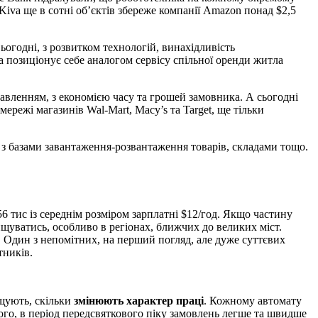
Kiva ще в сотні об’єктів збереже компанії Amazon понад $2,5
огодні, з розвитком технологій, винахідливість
ка позиціонує себе аналогом сервісу спільної оренди житла
авленням, з економією часу та грошей замовника. А сьогодні
ережі магазинів Wal-Mart, Macy’s та Target, ще тільки
 з базами завантаження-розвантаження товарів, складами тощо.
6 тис із середнім розміром зарплатні $12/год. Якщо частину
ищуватись, особливо в регіонах, ближчих до великих міст.
. Один з непомітних, на перший погляд, але дуже суттєвих
тників.
іщують, скільки
змінюють характер праці
. Кожному автомату
ого, в період передсвяткового піку замовлень легше та швидше