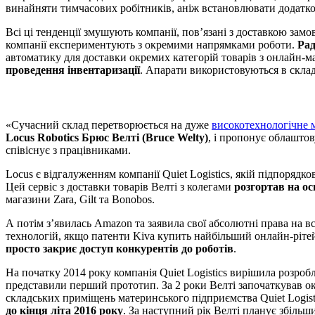
винайняти тимчасових робітників, аніж встановлювати додатко
Всі ці тенденції змушують компанії, пов’язані з доставкою зам
компанії експериментують з окремими напрямками роботи.
Рад
автоматику для доставки окремих категорій товарів з онлайн-м
проведення інвентаризації
. Апарати використовуються в склад
«Сучасний склад перетворюється на дуже
високотехнологічне 
Locus Robotics Брюс Велті (Bruce Welty)
, і пропонує облаштов
співіснує з працівниками.
Locus є відгалуженням компанії Quiet Logistics, якій підпорядк
Цей сервіс з доставки товарів Велті з колегами
розгортав на ос
магазини Zara, Gilt та Bonobos.
А потім з’явилась Amazon та заявила свої абсолютні права на в
технологій, якщо патенти Kiva купить найбільший онлайн-рітей
просто закриє доступ конкурентів до роботів
.
На початку 2014 року компанія Quiet Logistics вирішила розробл
представили перший прототип. За 2 роки Велті започаткував о
складських приміщень материнського підприємства Quiet Logis
до кінця літа 2016 року
. За наступний рік Велті планує збільши