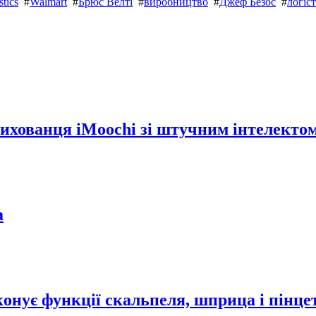
stics
#
Walmart
#
Брюс Велті
#
виробництво
#
Джеф Безос
#
логіс
вихованця iMoochi зі штучним інтелекто
а
онує функції скальпеля, шприца і пінце