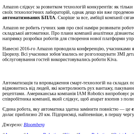
Amazon слідкує за розвитком технологій конкурентів: як тільки
своїх технологічних лабораторій, однак дещо він вже продемон
автоматизованих БПЛА
. Скоріше за все, амбіції компанії с
Amazon не робить гучних заяв про свої наміри розвивати робот
складської автоматики. Про плани компанії аналітики дізнаютьс
напрямку розробки роботів для створення нової платформи упра
Навесні 2016-го Amazon проводила конференцію, учасниками якої б
Цюриху. Всі учасники зобов’язались не розголошувати ЗМІ дета
обслуговування гостей використовувались роботи Kiva.
Автоматизація та впровадження смарт-технологій на складах по
відмовитись від людей, які контролюють рух вантажу, пакуванн
рецептами. Американська компанія IAM Robotics випробовує роб
співробітника компанії, який слідкує, щоб апарат вхопив з полиц
Єдина робота, яку автоматика здатна замінити повністю — це
е
долає приблизно 20 км. Підприємці, найпевніше, в першу чергу 
Джерело:
Bloomberg