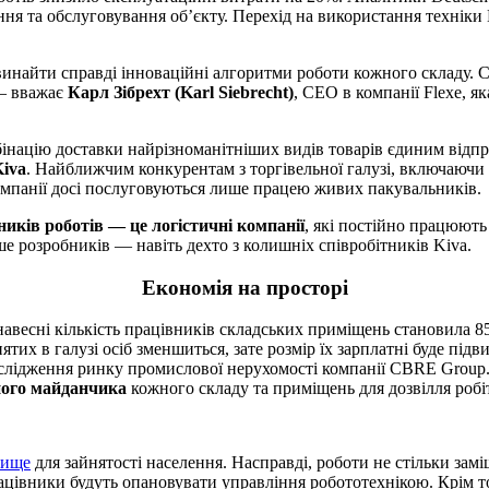
ня та обслуговування об’єкту. Перехід на використання техніки 
инайти справді інноваційні алгоритми роботи кожного складу. Сь
 — вважає
Карл Зібрехт (Karl Siebrecht)
, CEO в компанії Flexe, я
інацію доставки найрізноманітніших видів товарів єдиним відпр
Kiva
. Найближчим конкурентам з торгівельної галузі, включаючи м
омпанії досі послуговуються лише працею живих пакувальників.
ників роботів — це логістичні компанії
, які постійно працюють
е розробників — навіть дехто з колишніх співробітників Kiva.
Економія на просторі
авесні кількість працівників складських приміщень становила 85
тих в галузі осіб зменшиться, зате розмір їх зарплатні буде підв
дослідження ринку промислової нерухомості компанії CBRE Group
ного майданчика
кожного складу та приміщень для дозвілля робі
вище
для зайнятості населення. Насправді, роботи не стільки зам
ацівники будуть опановувати управління робототехнікою. Крім т