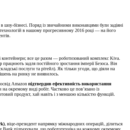
 в шоу-бізнесі. Поряд із звичайними виконавцями були задіяні
 технологій в нашому прогресивному 2016 році — на його
ентів.
ні контейнери; все це разом — роботизований комплекс Kiva.
пер працюють задля постійного зростання імперії Безоса. Він
кладські послуги та рітейл). Як тільки угоди, що діяли на
ішень на ринку не виявилось.
 досвід Amazon
підтвердив ефективність використання
на окремому виді робіт. Частково це пов’язано із
овий продукт, хай навіть і з меншою кількістю функцій.
rk)
, віце-президент напрямку міжнародних операцій, ділиться
he Bank підрахували, що робототехніка на кожному окремому