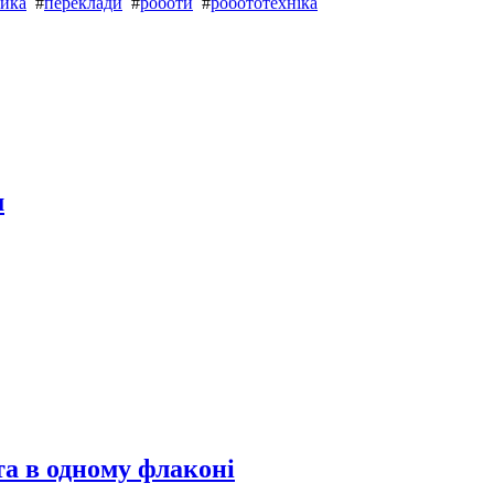
тика
#
переклади
#
роботи
#
робототехніка
м
та в одному флаконі