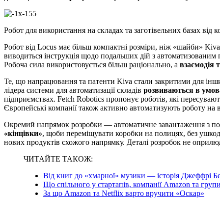
Робот для використання на складах та заготівельних базах від к
Робот від Locus має більш компактні розміри, ніж «шайби» Kiva
виводиться інструкція щодо подальших дій з автоматизованим 
Робоча сила використовується більш раціонально, а
взаємодія 
Те, що напрацювання та патенти Kiva стали закритими для інши
лідера системи для автоматизації складів
розвиваються в умова
підприємствах. Fetch Robotics пропонує роботів, які пересувают
Європейські компанії також активно автоматизують роботу на в
Окремий напрямок розробки — автоматичне завантаження з по
«кінцівки»
, щоби переміщувати коробки на полицях, без ушкодж
нових продуктів схожого напрямку. Деталі розробок не оприлюд
ЧИТАЙТЕ ТАКОЖ:
Від книг до «хмарної» музики — історія Джеффрі Бе
Що спільного у стартапів, компанії Amazon та груп
За що Amazon та Netflix варто вручити «Оскар»