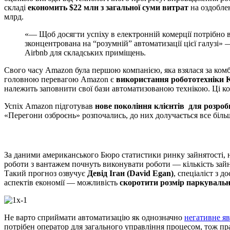
складі
економить $22 млн з загальної суми витрат
на оздоблен
млрд.
«— Щоб досягти успіху в електронній комерції потрібно в
зконцентрована на “розумній” автоматизації цієї галузі»
Airbnb для складських приміщень.
Свого часу Amazon була першою компанією, яка взялася за комб
головною перевагою Amazon є
використання робототехніки 
належить заповнити свої бази автоматизованою технікою. Ці к
Успіх Amazon підготував
нове покоління клієнтів для розроб
«Перегони озброєнь» розпочались, до них долучається все більш
За даними американського Бюро статистики ринку зайнятості, н
роботи з вантажем почнуть виконувати роботи — кількість зайня
Такий прогноз озвучує
Девід Іган (David Egan)
, спеціаліст з 
аспектів економії — можливість
скоротити розмір паркуваль
Не варто сприймати автоматизацію як однозначно
негативне я
потрібен оператор для загального управління процесом, тож пр