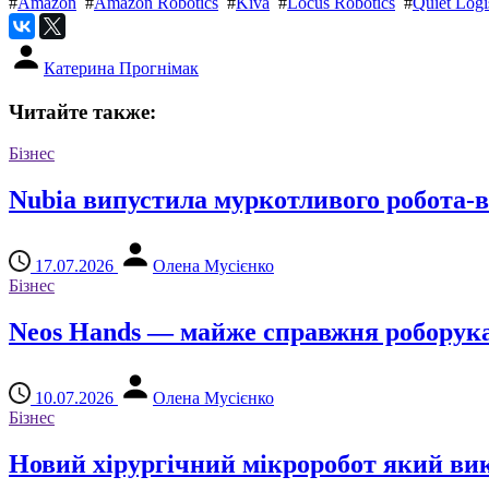
#
Amazon
#
Amazon Robotics
#
Kiva
#
Locus Robotics
#
Quiet Logi
Катерина Прогнімак
Читайте также:
Бізнес
Nubia випустила муркотливого робота-
17.07.2026
Олена Мусієнко
Бізнес
Neos Hands — майже справжня роборук
10.07.2026
Олена Мусієнко
Бізнес
Новий хірургічний мікроробот який вик