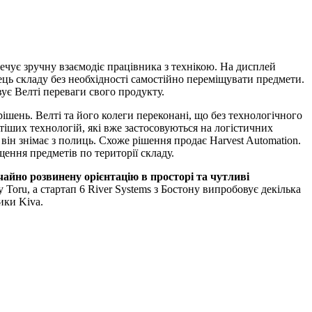
печує зручну взаємодіє працівника з технікою. На дисплей
ць складу без необхідності самостійно переміщувати предмети.
ує Велті переваги свого продукту.
ішень. Велті та його колеги переконані, що без технологічного
стіших технологій, які вже застосовуються на логістичних
 він знімає з полиць. Схоже рішення продає Harvest Automation.
ення предметів по території складу.
чайно розвинену орієнтацію в просторі та чутливі
Toru, а стартап 6 River Systems з Бостону випробовує декілька
ики Kiva.