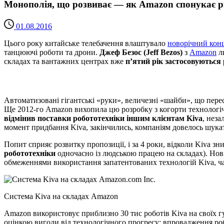
Монополія, що розвиває — як Amazon спонукає р
01.08.2016
Цього року китайське телебачення влаштувало
новорічний кон
танцюючі роботи та дрони.
Джеф Безос (Jeff Bezos)
з
Amazon
ли
складах та вантажних центрах вже
п’ятий рік застосовуються
Автоматизовані гігантські «руки», величезні «шайби», що пере
Ще 2012-го Amazon вихопила цю розробку з когорти технологіч
відмінив поставки робототехніки іншим клієнтам Kiva
, неза
момент придбання Kiva, закінчились, компаніям довелось шукат
Попит сприяє розвитку пропозиції, і за 4 роки, відколи Kiva зн
робототехніки
одночасно із людською працею на складах). Нові 
обмеженнями використання запатентованих технологій Kiva, ча
Система Kiva на складах Amazon
Amazon використовує приблизно 30 тис роботів Kiva на своїх гу
оцінкою вигоди від технологічного прогресу: впровадження ро