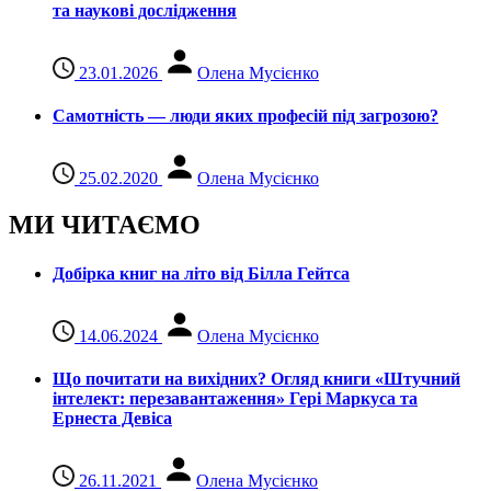
та наукові дослідження
23.01.2026
Олена Мусієнко
Самотність — люди яких професій під загрозою?
25.02.2020
Олена Мусієнко
МИ ЧИТАЄМО
Добірка книг на літо від Білла Гейтса
14.06.2024
Олена Мусієнко
Що почитати на вихідних? Огляд книги «Штучний
інтелект: перезавантаження» Гері Маркуса та
Ернеста Девіса
26.11.2021
Олена Мусієнко