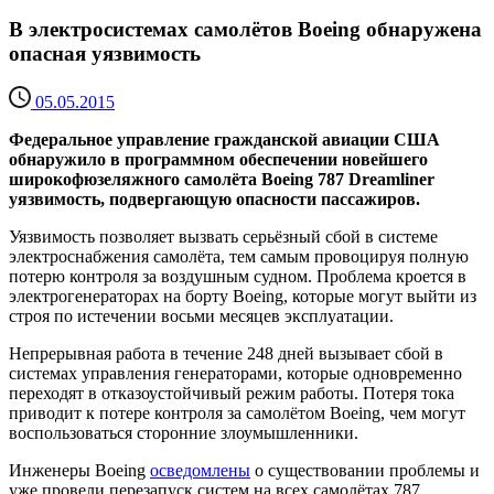
В электросистемах самолётов Boeing обнаружена
опасная уязвимость
05.05.2015
Федеральное управление гражданской авиации США
обнаружило в программном обеспечении новейшего
широкофюзеляжного самолёта Boeing 787 Dreamliner
уязвимость, подвергающую опасности пассажиров.
Уязвимость позволяет вызвать серьёзный сбой в системе
электроснабжения самолёта, тем самым провоцируя полную
потерю контроля за воздушным судном. Проблема кроется в
электрогенераторах на борту Boeing, которые могут выйти из
строя по истечении восьми месяцев эксплуатации.
Непрерывная работа в течение 248 дней вызывает сбой в
системах управления генераторами, которые одновременно
переходят в отказоустойчивый режим работы. Потеря тока
приводит к потере контроля за самолётом Boeing, чем могут
воспользоваться сторонние злоумышленники.
Инженеры Boeing
осведомлены
о существовании проблемы и
уже провели перезапуск систем на всех самолётах 787