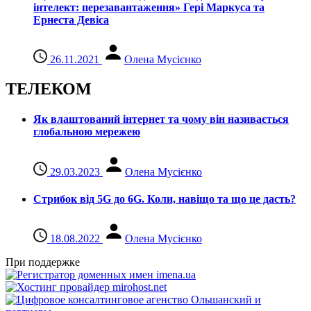
інтелект: перезавантаження» Гері Маркуса та
Ернеста Девіса
26.11.2021
Олена Мусієнко
ТЕЛЕКОМ
Як влаштований інтернет та чому він називається
глобальною мережею
29.03.2023
Олена Мусієнко
Стрибок від 5G до 6G. Коли, навіщо та що це даcть?
18.08.2022
Олена Мусієнко
При поддержке