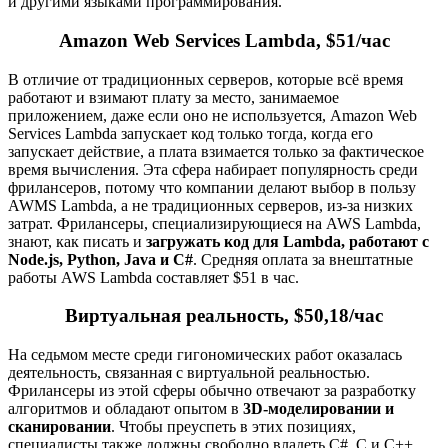
и другими языками программирования.
Amazon Web Services Lambda, $51/час
В отличие от традиционных серверов, которые всё время
работают и взимают плату за место, занимаемое
приложением, даже если оно не используется, Amazon Web
Services Lambda запускает код только тогда, когда его
запускает действие, а плата взимается только за фактическое
время вычисления. Эта сфера набирает популярность среди
фрилансеров, потому что компании делают выбор в пользу
AWMS Lambda, а не традиционных серверов, из-за низких
затрат. Фрилансеры, специализирующиеся на AWS Lambda,
знают, как писать и
загружать код для Lambda, работают с
Node.js, Python, Java и C#
. Средняя оплата за внештатные
работы AWS Lambda составляет $51 в час.
Виртуальная реальность, $50,18/час
На седьмом месте среди гигономических работ оказалась
деятельность, связанная с виртуальной реальностью.
Фрилансеры из этой сферы обычно отвечают за разработку
алгоритмов и обладают опытом в
3D-моделировании и
сканировании
. Чтобы преуспеть в этих позициях,
специалисты также должны свободно владеть C#, C и C++.