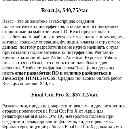
React.js, $40,75/час
React – это библиотека JavaScript для создания
пользовательских интерфейсов, в основном используемых
сторонними разработчиками ПО. React предоставляет
разработчикам шаблоны и ресурсы с уже написанным кодом,
которые содержат операции, функции, классы и структуры
данных; поэтому разработчикам не нужно начинать с нуля
при создании пользовательских интерфейсов. Ряд таких
крупных компаний, как Airbnb, American Express и Yahoo,
полагаются на React, это и есть отличная область для
освоения. Чтобы стать фрилансером React.js, вы должны
иметь
опыт разработки ПО и отлично разбираться в
JavaScript, HTML5 и CSS
. Средняя почасовая оплата работ
React.js составляет $40,75.
Final Cut Pro X, $37.12/час
Развлечения, продакшн, маркетинг, реклама и другие крупные
отрасли полагаются на Final Cut Pro X от Apple для
редактирования видео. Это ПО невероятно полезно при
создании и редактировании фильмов, видео и рекламы.
Фрилансеры, ищущие работу с Final Cut Pro X, должны уметь