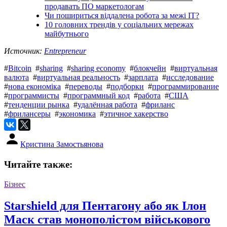
продавать ПО маркетологам
Чи пошириться віддалена робота за межі IT?
10 головних трендів у соціальних мережах
майбутнього
Источник:
Entrepreneur
#
Bitcoin
#
sharing
#
sharing economy
#
блокчейн
#
виртуальная
валюта
#
виртуальная реальность
#
зарплата
#
исследование
#
нова економіка
#
переводы
#
подборки
#
программирование
#
программисты
#
программный код
#
работа
#
США
#
тенденции рынка
#
удалённая работа
#
фриланс
#
фрилансеры
#
экономика
#
этичное хакерство
Кристина Замостьянова
Читайте также:
Бізнес
Starshield для Пентагону або як Ілон
Маск став монополістом військового