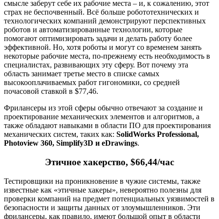
смысле заберут себе их рабочие места – и, к сожалению, этот
страх не беспочвенный. Всё больше робототехнических и
технологических компаний демонстрируют перспективных
роботов и автоматизированные технологии, которые
помогают оптимизировать задачи и делать работу более
эффективной. Но, хотя роботы и могут со временем занять
некоторые рабочие места, по-прежнему есть необходимость в
специалистах, развивающих эту сферу. Вот почему эта
область занимает третье место в списке самых
высокооплачиваемых работ гигономики, со средней
почасовой ставкой в $77,46.
Фрилансеры из этой сферы обычно отвечают за создание и
проектирование механических элементов и алгоритмов, а
также обладают навыками в области ПО для проектирования
механических систем, таких как:
SolidWorks Professional,
Photoview 360, Simplify3D и eDrawings
.
Этичное хакерство, $66,44/час
Тестировщики на проникновение в чужие системы, также
известные как «этичные хакеры», невероятно полезны для
проверки компаний на предмет потенциальных уязвимостей в
безопасности и защиты данных от злоумышленников. Эти
фрилансеры, как правило, имеют большой опыт в области