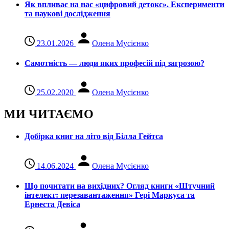
Як впливає на нас «цифровий детокс». Експерименти
та наукові дослідження
23.01.2026
Олена Мусієнко
Самотність — люди яких професій під загрозою?
25.02.2020
Олена Мусієнко
МИ ЧИТАЄМО
Добірка книг на літо від Білла Гейтса
14.06.2024
Олена Мусієнко
Що почитати на вихідних? Огляд книги «Штучний
інтелект: перезавантаження» Гері Маркуса та
Ернеста Девіса