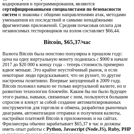
кодирования и программирования, являются
сертифицированными специалистами по безопасности
систем
и знакомы с общими направлениями атак, методами
уменьшения их последствий и самыми ненадёжными
фрагментами приложений. Средняя почасовая оплата для
независимых тестировщиков на взлом составляет $66,44.
Bitcoin, $65,37/час
Валюта Bitcoin была неистово популярна в прошлом году:
цена на одну виртуальную монету поднялась с $900 в начале
2017 до $20 000 к концу года – теперь стоимость примерно
вдвое меньше. Это крайне неустойчивый рынок, и если
некоторые люди предсказывают, что он рухнет, то другие
настроены позитивно. Впервые запущенный в 2009 году,
Bitcoin положил начало не только виртуальной валюте, но и
развитию технологии блокчейн. Каким бы ни было будущее
этого рынка, навыки, связанные с ним, пользуются большим
спросом и влекут за собой создание автоматизированных
инструментов для торговли и обмена, разработки рыночных
диаграмм, автоматизации отправки и получения валюты,
настройки платежей Bitcoin в приложениях и на сайтах.
Фрилансеры обычно зарабатывает $65,37 в час и должны
иметь опыт работы с
Python, Javascript (Node.JS), Ruby, PHP