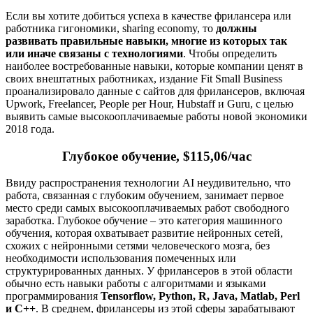
Если вы хотите добиться успеха в качестве фрилансера или
работника гигономики, sharing economy, то
должны
развивать правильные навыки, многие из которых так
или иначе связаны с технологиями
. Чтобы определить
наиболее востребованные навыки, которые компании ценят в
своих внештатных работниках, издание Fit Small Business
проанализировало данные с сайтов для фрилансеров, включая
Upwork, Freelancer, People per Hour, Hubstaff и Guru, с целью
выявить самые высокооплачиваемые работы новой экономики
2018 года.
Глубокое обучение, $115,06/час
Ввиду распространения технологии AI неудивительно, что
работа, связанная с глубоким обучением, занимает первое
место среди самых высокооплачиваемых работ свободного
заработка. Глубокое обучение – это категория машинного
обучения, которая охватывает развитие нейронных сетей,
схожих с нейронными сетями человеческого мозга, без
необходимости использования помеченных или
структурированных данных. У фрилансеров в этой области
обычно есть навыки работы с алгоритмами и языками
программирования
Tensorflow, Python, R, Java, Matlab, Perl
и C++
. В среднем, фрилансеры из этой сферы зарабатывают