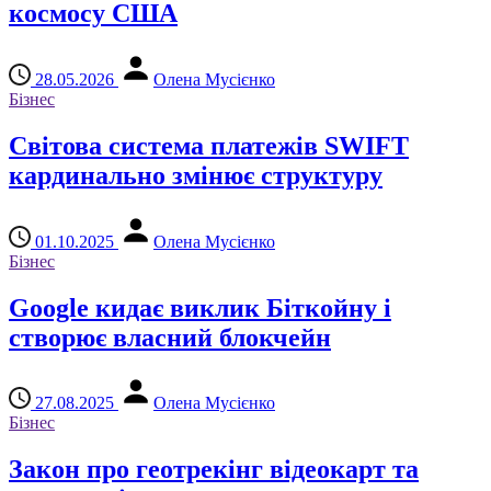
космосу США
28.05.2026
Олена Мусієнко
Бізнес
Світова система платежів SWIFT
кардинально змінює структуру
01.10.2025
Олена Мусієнко
Бізнес
Google кидає виклик Біткойну і
створює власний блокчейн
27.08.2025
Олена Мусієнко
Бізнес
Закон про геотрекінг відеокарт та