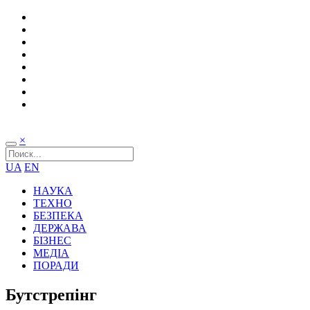
×
UA
EN
НАУКА
ТЕХНО
БЕЗПЕКА
ДЕРЖАВА
БІЗНЕС
МЕДІА
ПОРАДИ
Бутстрепінг