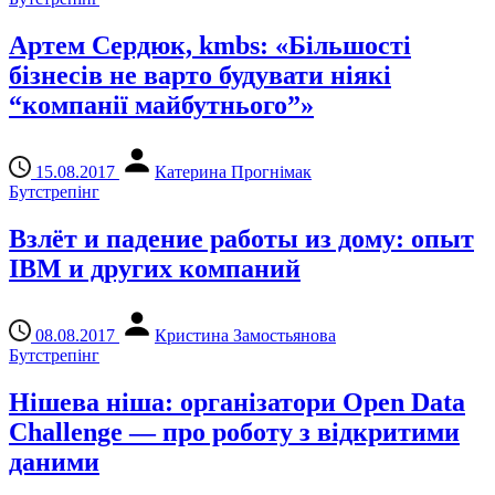
Артем Сердюк, kmbs: «Більшості
бізнесів не варто будувати ніякі
“компанії майбутнього”»
15.08.2017
Катерина Прогнімак
Бутстрепінг
Взлёт и падение работы из дому: опыт
IBM и других компаний
08.08.2017
Кристина Замостьянова
Бутстрепінг
Нішева ніша: організатори Open Data
Challenge — про роботу з відкритими
даними