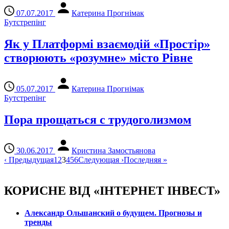
07.07.2017
Катерина Прогнімак
Бутстрепінг
Як у Платформі взаємодій «Простір»
створюють «розумне» місто Рівне
05.07.2017
Катерина Прогнімак
Бутстрепінг
Пора прощаться с трудоголизмом
30.06.2017
Кристина Замостьянова
‹
Предыдущая
1
2
3
4
5
6
Следующая
›
Последняя
»
КОРИСНЕ ВІД «ІНТЕРНЕТ ІНВЕСТ»
Александр Ольшанский о будущем. Прогнозы и
тренды