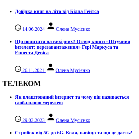
Добірка книг на літо від Білла Гейтса
14.06.2024
Олена Мусієнко
Що почитати на вихідних? Огляд книги «Штучний
інтелект: перезавантаження» Гері Маркуса та
Ернеста Девіса
26.11.2021
Олена Мусієнко
ТЕЛЕКОМ
Як влаштований інтернет та чому він називається
глобальною мережею
29.03.2023
Олена Мусієнко
Стрибок від 5G до 6G. Коли, навіщо та що це даcть?