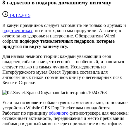
8 гаджетов в подарок домашнему питомцу
19.12.2015
В канун праздников следует вспомнить не только о друзьях и
родственниках
, но и о тех, кого мы приручили. А значит, в
ответе за их здоровье и настроение. Обозреватели Wired
собрали
подборку технологичных подарков, которые
придутся по вкусу вашему псу.
Для начала немного теории: каждый уважающий себя
владелец собаки знает, что его пёс – особенный, и равняться
следует только на самых лучших. Исследователь из
Петербуржского музея Олеся Туркина составила для
англоязычных гиков-собачников книгу о легендарных псах
Белке и Стрелке.
Если вы позволяете собаке гулять самостоятельно, то носимое
устройство Whistle GPS Dog Tracker вам понадобится.
Работает по принципу
обычного
фитнес-трекера для человека:
отслеживает активность, передвижения и место пребывания
любимца в данный момент через приложение в смартфоне.