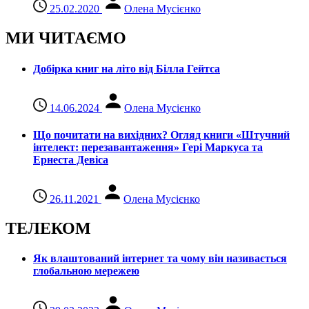
25.02.2020
Олена Мусієнко
МИ ЧИТАЄМО
Добірка книг на літо від Білла Гейтса
14.06.2024
Олена Мусієнко
Що почитати на вихідних? Огляд книги «Штучний
інтелект: перезавантаження» Гері Маркуса та
Ернеста Девіса
26.11.2021
Олена Мусієнко
ТЕЛЕКОМ
Як влаштований інтернет та чому він називається
глобальною мережею