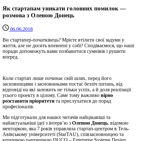
Як стартапам уникати головних помилок —
розмова з Оленою Донець
06.06.2018
Ви стартапер-початківець? Мрієте втілити свої задуми у
життя, але не досить впевнені у собі? Сподіваємося, що наші
поради допоможуть вами позбавитися сумнівів і рушити
вперед.
Коли стартап лише починає свій шлях, перед його
засновницями і засновниками постає безліч питань, від
відповіді на які залежить не тільки успіх, а й доля реалізації
усього проекту в цілому. Саме тому важливо
вірно
розставити пріоритети
та прислухатися до порад
професіоналів.
Ми підготували для наших читачів найцікавіші та
найактуальніші ідеї з інтерв’ю з
Оленою Донець
, відомою
менторкою, яка 7 років управляла стартап-центром в Тель-
Авівському університеті (StarTAU), співзасновницею та
керуючою партнеркою DUCO – Enterprise Systems Design.