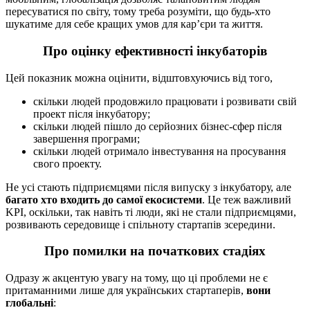
пересуватися по світу, тому треба розуміти, що будь-хто
шукатиме для себе кращих умов для кар’єри та життя.
Про оцінку ефективності інкубаторів
Цей показник можна оцінити, відштовхуючись від того,
скільки людей продовжило працювати і розвивати свій
проект після інкубатору;
скільки людей пішло до серйозних бізнес-сфер після
завершення програми;
скільки людей отримало інвестування на просування
свого проекту.
Не усі стають підприємцями після випуску з інкубатору, але
багато хто входить до самої екосистеми
. Це теж важливий
KPI, оскільки, так навіть ті люди, які не стали підприємцями,
розвивають середовище і спільноту стартапів зсередини.
Про помилки на початкових стадіях
Одразу ж акцентую увагу на тому, що ці проблеми не є
притаманними лише для українських стартаперів,
вони
глобальні
: