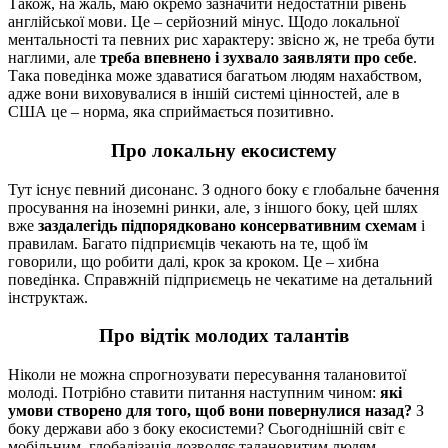
Також, на жаль, маю окремо зазначити недостатній рівень
англійської мови. Це – серйозний мінус. Щодо локальної
ментальності та певних рис характеру: звісно ж, не треба бути
наглими, але
треба впевнено і зухвало заявляти про себе
.
Така поведінка може здаватися багатьом людям нахабством,
адже вони виховувалися в іншій системі цінностей, але в
США це – норма, яка сприймається позитивно.
Про локальну екосистему
Тут існує певний дисонанс. З одного боку є глобальне бачення
просування на іноземні ринки, але, з іншого боку, цей шлях
вже
заздалегідь підпорядковано консервативним схемам
і
правилам. Багато підприємців чекають на те, щоб їм
говорили, що робити далі, крок за кроком. Це – хибна
поведінка. Справжній підприємець не чекатиме на детальний
інструктаж.
Про відтік молодих талантів
Ніколи не можна спрогнозувати пересування талановитої
молоді. Потрібно ставити питання наступним чином:
які
умови створено для того, щоб вони повернулися назад?
З
боку держави або з боку екосистеми? Сьогоднішній світ є
мобільним, глобалізація дозволяє талановитим людям