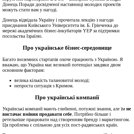
Донець Поради досвідченої наставниці молодих проектів
можуть стати вам у нагоді.
Донець відвідала Україну і прочитала лекцію з нагоди
приєднання Київського Університета ім. Б. Грінченка до
мережі академічних бізнес-інкубаторів YEP за підтримки
посольства Ізраїлю.
Про українське бізнес-середовище
Багато іноземних стартапів охоче працюють з Україною. Я
вважаю, що Україна має великий потенціал завдяки двом
основним факторам:
велика кількість талановитої молоді;
непроста ситуація з Кримом.
Про українські компанії
Українські компанії мають глибинні, потужні знання, але їм
не
вистачає вміння продавати себе
. Потрібно більше і
ретельніше працювати над створенням бренду і маркетингом.
Ця проблема є спільною для усіх пост-радянських країн.