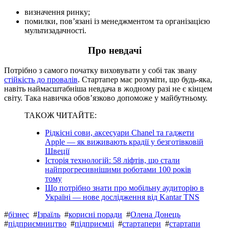
визначення ринку;
помилки, пов’язані із менеджментом та організацією
мультизадачності.
Про невдачі
Потрібно з самого початку виховувати у собі так звану
стійкість до провалів
. Стартапер має розуміти, що будь-яка,
навіть наймасштабніша невдача в жодному разі не є кінцем
світу. Така навичка обов’язково допоможе у майбутньому.
ТАКОЖ ЧИТАЙТЕ:
Рідкісні сови, аксесуари Chanel та гаджети
Apple — як виживають крадії у безготівковій
Швеції
Історія технологій: 58 ліфтів, що стали
найпрогресивнішими роботами 100 років
тому
Що потрібно знати про мобільну аудиторію в
Україні — нове дослідження від Kantar TNS
#
бізнес
#
Ізраїль
#
корисні поради
#
Олена Донець
#
підприємництво
#
підприємці
#
стартапери
#
стартапи