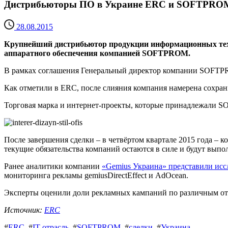
Дистрибьюторы ПО в Украине ERC и SOFTPROM 
28.08.2015
Крупнейший дистрибьютор продукции информационных техн
аппаратного обеспечения компанией SOFTPROM.
В рамках соглашения Генеральный директор компании SOFTPRO
Как отметили в ERC, после слияния компания намерена сохран
Торговая марка и интернет-проекты, которые принадлежали S
После завершения сделки – в четвёртом квартале 2015 года – 
текущие обязательства компаний остаются в силе и будут выпо
Ранее аналитики компании
«Gemius Украина» представили исс
мониторинга рекламы gemiusDirectEffect и AdOcean.
Эксперты оценили доли рекламных кампаний по различным отра
Источник:
ERC
#
ERC
#
IT-отрасль
#
SOFTPROM
#
сделки
#
Украина