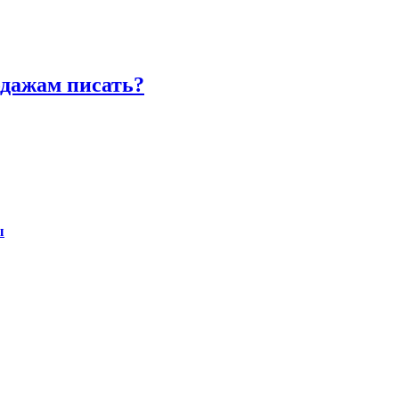
одажам писать?
ы