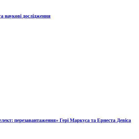
а наукові дослідження
лект: перезавантаження» Гері Маркуса та Ернеста Девіса