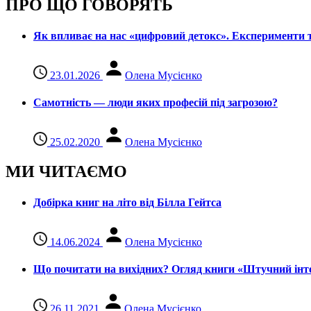
ПРО ЩО ГОВОРЯТЬ
Як впливає на нас «цифровий детокс». Експерименти т
23.01.2026
Олена Мусієнко
Самотність — люди яких професій під загрозою?
25.02.2020
Олена Мусієнко
МИ ЧИТАЄМО
Добірка книг на літо від Білла Гейтса
14.06.2024
Олена Мусієнко
Що почитати на вихідних? Огляд книги «Штучний інте
26.11.2021
Олена Мусієнко