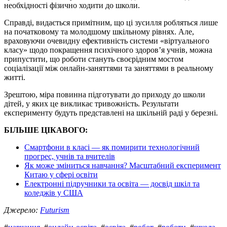
необхідності фізично ходити до школи.
Справді, видається примітним, що ці зусилля робляться лише
на початковому та молодшому шкільному рівнях. Але,
враховуючи очевидну ефективність системи «віртуального
класу» щодо покращення психічного здоров’я учнів, можна
припустити, що роботи стануть своєрідним мостом
соціалізації між онлайн-заняттями та заняттями в реальному
житті.
Зрештою, міра повинна підготувати до приходу до школи
дітей, у яких це викликає тривожність. Результати
експерименту будуть представлені на шкільній раді у березні.
БІЛЬШЕ ЦІКАВОГО:
Смартфони в класі — як помирити технологічний
прогрес, учнів та вчителів
Як може зміниться навчання? Масштабний експеримент
Китаю у сфері освіти
Електронні підручники та освіта — досвід шкіл та
коледжів у США
Джерело:
Futurism