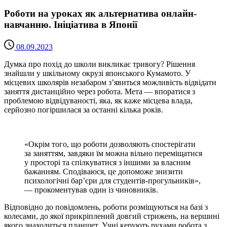
Роботи на уроках як альтернатива онлайн-
навчанню. Ініціатива в Японії
08.09.2023
Думка про похід до школи викликає тривогу? Рішення
знайшли у шкільному окрузі японського Кумамото. У
місцевих школярів незабаром з’явиться можливість відвідати
заняття дистанційно через робота. Мета — впоратися з
проблемою відвідуваності, яка, як каже місцева влада,
серйозно погіршилася за останні кілька років.
«Окрім того, що роботи дозволяють спостерігати
за заняттям, завдяки їм можна вільно переміщатися
у просторі та спілкуватися з іншими за власним
бажанням. Сподіваюся, це допоможе знизити
психологічні бар’єри для студентів-прогульників»,
— прокоментував один із чиновників.
Відповідно до повідомлень, роботи розміщуються на базі з
колесами, до якої прикріплений довгий стрижень, на вершині
якого знаходиться планшет. Учні керують рухами робота з