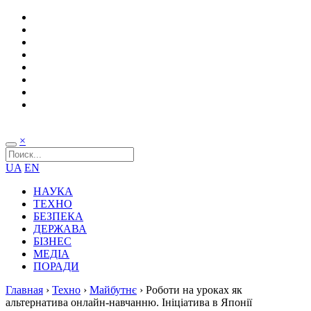
×
UA
EN
НАУКА
ТЕХНО
БЕЗПЕКА
ДЕРЖАВА
БІЗНЕС
МЕДІА
ПОРАДИ
Главная
›
Техно
›
Майбутнє
›
Роботи на уроках як
альтернатива онлайн-навчанню. Ініціатива в Японії