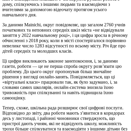
дому, спілкуючись з іншими людьми та взаємодіючи з
вчителями за допомогою відеочату протягом усього
навчального дня.
За даними Mainichi, округ повідомляє, що загалом 2760 учнів
початкових та неповних середніх шкіл міста «не відвідували
заняття у 2022 навчальному році», і ця цифра зросла в річному
обчисленні з 2018 року, коли в місті спостерігалося порівняно
невелике число 1283 відсутності по всьому місту. Річ йде про
дітей середніх та молодших класів.
Ці цифри викликають законне занепокоєння, і, за даними
газети, роботи — це не перша спроба округу розв’язати цю
проблему. До цього округ пропонував більш звичайне
рішення у вигляді онлайн-занять. Повідомляється, що ці
«віртуальні класи» працювали так, як було задумано, і, за
словами самих школярів, онлайн-система знизила їхню
тривожність при спілкуванні та навіть підвищила їхню
самооцінку.
Тепер, схоже, шкільна рада розширює свої цифрові послуги.
Відповідно до звіту, два роботи мають з’явитися в коридорах
десь у листопаді, і районні чиновники стверджують, що
пристрої дають учням, які не відвідують школу, можливість
трохи більше спілкуватися та взаємодіяти з іншими дітьми без