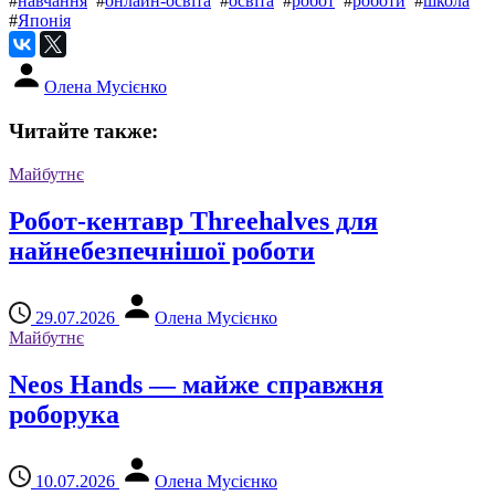
#
навчання
#
онлайн-освіта
#
освіта
#
робот
#
роботи
#
школа
#
Японія
Олена Мусієнко
Читайте также:
Майбутнє
Робот-кентавр Threehalves для
найнебезпечнішої роботи
29.07.2026
Олена Мусієнко
Майбутнє
Neos Hands — майже справжня
роборука
10.07.2026
Олена Мусієнко