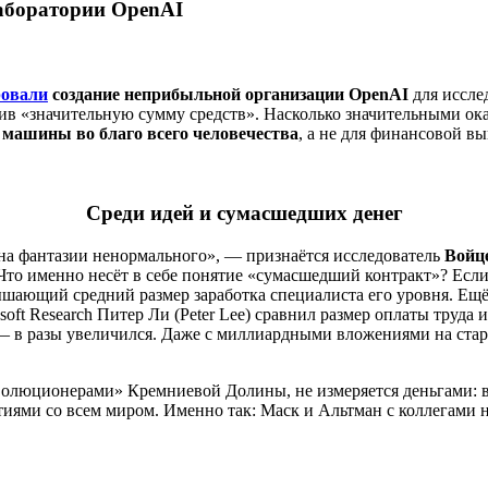
лаборатории OpenAI
ровали
создание неприбыльной организации OpenAI
для иссле
ив «значительную сумму средств». Насколько значительными ок
 машины во благо всего человечества
, а не для финансовой в
Среди идей и сумасшедших денег
на фантазии ненормального», — признаётся исследователь
Войце
Что именно несёт в себе понятие «сумасшедший контракт»? Если
ышающий средний размер заработка специалиста его уровня. Ещё
soft Research Питер Ли (Peter Lee) сравнил размер оплаты труд
 — в разы увеличился. Даже с миллиардными вложениями на стар
волюционерами» Кремниевой Долины, не измеряется деньгами: в
тиями со всем миром. Именно так: Маск и Альтман с коллегами