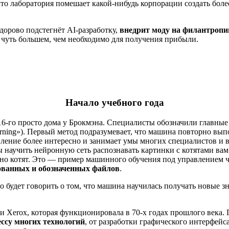
о лаборатория помешает какой-нибудь корпорации создать боле
дорово подстегнёт AI-разработку,
внедрит моду на филантроп
 чуть большем, чем необходимо для получения прибыли.
Начало учебного года
16-го просто дома у Брокмэна. Специалисты обозначили главные
earning»). Первый метод подразумевает, что машина повторно вы
ление более интересно и занимает умы многих специалистов и в
ы научить нейронную сеть распознавать картинки с котятами ва
нно котят. Это — пример машинного обучения под управлением
рованных и обозначенных файлов
.
 будет говорить о том, что машина научилась получать новые зна
 Xerox, которая функционировала в 70-х годах прошлого века. 
ссу многих технологий
, от разработки графического интерфей