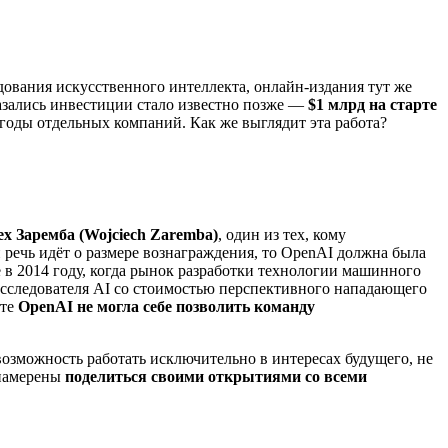
дования искусственного интеллекта, онлайн-издания тут же
азались инвестиции стало известно позже —
$1 млрд на старте
ыгоды отдельных компаний. Как же выглядит эта работа?
х Заремба (Wojciech Zaremba)
, один из тех, кому
 речь идёт о размере вознаграждения, то OpenAI должна была
 в 2014 году, когда рынок разработки технологии машинного
а исследователя AI со стоимостью перспективного нападающего
те
OpenAI не могла себе позволить команду
озможность работать исключительно в интересах будущего, не
 намерены
поделиться своими открытиями со всеми