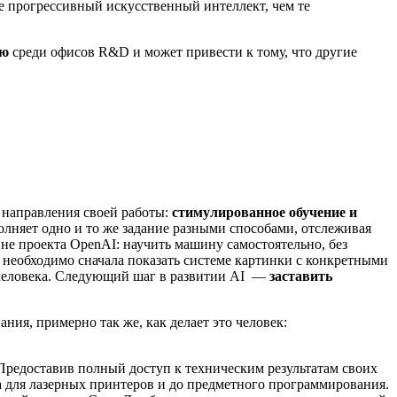
е прогрессивный искусственный интеллект, чем те
ию
среди офисов R&D и может привести к тому, что другие
 направления своей работы:
стимулированное обучение и
полняет одно и то же задание разными способами, отслеживая
не проекта OpenAI: научить машину самостоятельно, без
м необходимо сначала показать системе картинки с конкретными
 человека. Следующий шаг в развитии AI —
заставить
ния, примерно так же, как делает это человек:
Предоставив полный доступ к техническим результатам своих
са для лазерных принтеров и до предметного программирования.