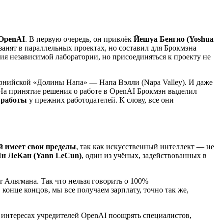
 OpenAI
. В первую очередь, он привлёк
Йешуа Бенгио (Yoshua
занят в параллельных проектах, но составил для Брокмэна
ия независимой лаборатории, но присоединяться к проекту не
рнийской «Долины Напа» — Напа Вэлли (Napa Valley). И даже
. На принятие решения о работе в OpenAI Брокмэн выделил
я работы
у прежних работодателей. К слову, все они
й имеет свои пределы
, так как искусственный интеллект — не
н ЛеКан (Yann LeCun)
, один из учёных, задействованных в
 Альтмана. Так что нельзя говорить о 100%
конце концов, мы все получаем зарплату, точно так же,
в интересах учредителей OpenAI поощрять специалистов,