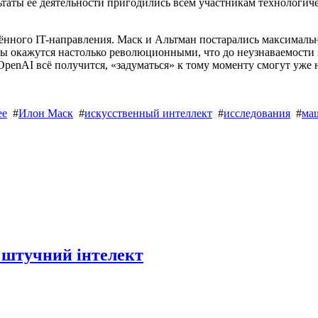
ьтаты её деятельности пригодились всем участникам технологич
лённого IT-направления. Маск и Альтман постарались максималь
ы окажутся настолько революционными, что до неузнаваемости 
OpenAI всё получится, «задуматься» к тому моменту смогут уже 
ее
#
Илон Маск
#
искусственный интеллект
#
исследования
#
ма
 штучний інтелект