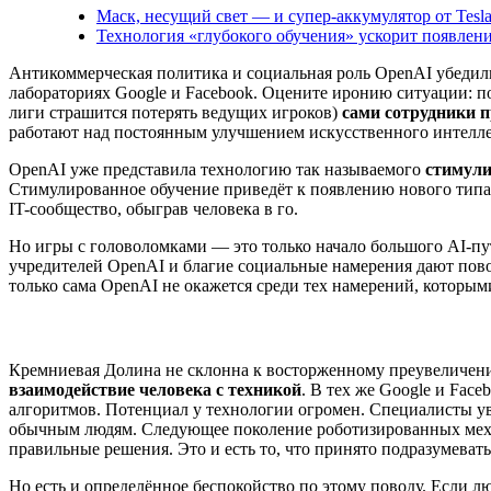
Маск, несущий свет — и супер-аккумулятор от Tesl
Технология «глубокого обучения» ускорит появлен
Антикоммерческая политика и социальная роль OpenAI убедили
лабораториях Google и Facebook. Оцените иронию ситуации: п
лиги страшится потерять ведущих игроков)
сами сотрудники п
работают над постоянным улучшением искусственного интелле
OpenAI уже представила технологию так называемого
стимули
Стимулированное обучение приведёт к появлению нового типа
IT-сообщество, обыграв человека в го.
Но игры с головоломками — это только начало большого AI-п
учредителей OpenAI и благие социальные намерения дают пово
только сама OpenAI не окажется среди тех намерений, которым
Кремниевая Долина не склонна к восторженному преувеличени
взаимодействие человека с техникой
. В тех же Google и Fac
алгоритмов. Потенциал у технологии огромен. Специалисты ув
обычным людям. Следующее поколение роботизированных механ
правильные решения. Это и есть то, что принято подразумеват
Но есть и определённое беспокойство по этому поводу. Если лю