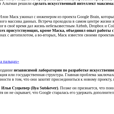
 и Альтман решили
сделать искусственный интеллект максим
 Илон Маск ужинал с инженером из проекта Google Brain, которы
омного массива данных. Встреча проходила в самом центре жизн
or в своё время дал жизнь небезызвестным Airbnb, Dropbox и Co
сех присутствующих, кроме Маска, объединял опыт работы 
ах с автопилотом, а во-вторых, Маск известен своими проектами
на пальцах»
создание
независимой лаборатории по разработке искусственно
ация или государственная структура. Главная проблема заключала
ренности в том, что они захотят присоединиться к новому проект
n
Илья Суцкевер (Ilya Sutskever)
. Позже он признается, что пон
я он не скрывает, что Google старалась его удержать дополнит