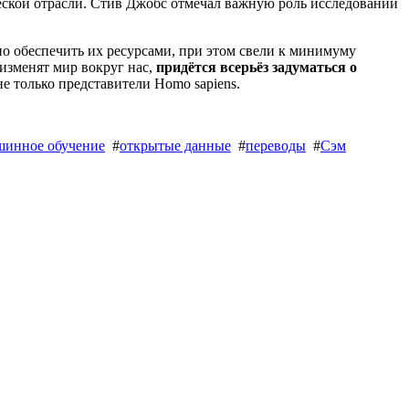
еской отрасли. Стив Джобс отмечал важную роль исследований
но обеспечить их ресурсами, при этом свели к минимуму
изменят мир вокруг нас,
придётся всерьёз задуматься о
не только представители Homo sapiens.
шинное обучение
#
открытые данные
#
переводы
#
Сэм