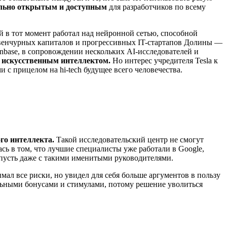
ально открытым и доступным
для разработчиков по всему
й в тот момент работал над нейронной сетью, способной
и венчурных капиталов и прогрессивных IT-стартапов Долины —
inbase, в сопровождении нескольких AI-исследователей и
с искусственным интеллектом.
Но интерес учредителя Tesla к
 с прицелом на hi-tech будущее всего человечества.
го интеллекта.
Такой исследовательский центр не смогут
сь в том, что лучшие специалисты уже работали в Google,
у, пусть даже с такими именитыми руководителями.
имал все риски, но увидел для себя больше аргументов в пользу
ельными бонусами и стимулами, потому решение уволиться