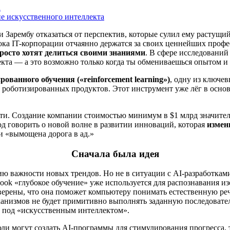
a
ие искусственного интеллекта
 Зарембу отказаться от перспектив, которые сулил ему растущи
ока IT-корпорации отчаянно держатся за своих ценнейших проф
росто хотят делиться своими знаниями
. В сфере исследований
кта — а это возможно только когда ты обмениваешься опытом и
рованного обучения («reinforcement learning»)
, одну из ключев
 роботизированных продуктов. Этот инструмент уже лёг в осно
ути. Создание компании стоимостью минимум в $1 млрд значите
д говорить о новой волне в развитии инноваций, которая
измен
и «вымощена дорога в ад.»
Сначала была идея
ю важности новых трендов. Но не в ситуации с AI-разработкам
ebook «глубокое обучение» уже используется для распознавания
ерены, что она поможет компьютеру понимать естественную речь
измов не будет примитивно выполнять заданную последовательн
ь под «искусственным интеллектом».
ди могут создать AI-программы для стимулирования прогресса, то