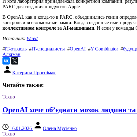
И хотя лаборатория принадлежала конкретной компании, резул
PARC для создания продуктов Apple.
В OpenAI, как и когда-то в PARC, объединились гении опреде
контроль и всевозможные рамки. Когда созданные ими продукт
коллективном контроле за AI-машинами
. И если у команды 
Источник:
Wired
#
IT-отрасль
#
IT-специалисты
#
OpenAI
#
Y Combinator
#
будущ
Альтман
Катерина Прогнімак
Читайте также:
Техно
OpenAI хоче об’єднати мозок людини та
16.01.2026
Олена Мусієнко
Техно