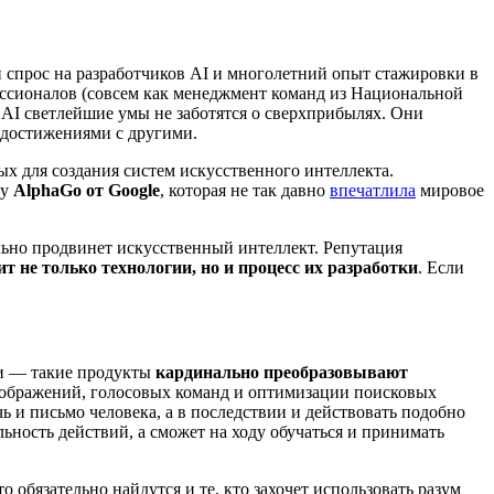
й спрос на разработчиков AI и многолетний опыт стажировки в
ессионалов (совсем как менеджмент команд из Национальной
 AI светлейшие умы не заботятся о сверхприбылях. Они
 достижениями с другими.
ых для создания систем искусственного интеллекта.
ву
AlphaGo от Google
, которая не так давно
впечатлила
мировое
льно продвинет искусственный интеллект. Репутация
ит не только технологии, но и процесс их разработки
. Если
и — такие продукты
кардинально преобразовывают
 изображений, голосовых команд и оптимизации поисковых
 и письмо человека, а в последствии и действовать подобно
ость действий, а сможет на ходу обучаться и принимать
 обязательно найдутся и те, кто захочет использовать разум