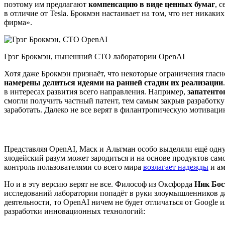
поэтому им предлагают
компенсацию в виде ценных бумаг
, 
в отличие от Tesla. Брокмэн настаивает на том, что нет никак
фирма».
Грэг Брокмэн, нынешний CTO лаборатории OpenAI
Хотя даже Брокмэн признаёт, что некоторые ограничения глас
намерены делиться идеями на ранней стадии их реализации
в интересах развития всего направления. Например,
запатенто
смогли получить частный патент, тем самым закрыв разработку
заработать. Далеко не все верят в филантропическую мотиваци
Представляя OpenAI, Маск и Альтман особо выделяли ещё одну 
злодейский разум может зародиться и на основе продуктов сам
контроль пользователями со всего мира
возлагает надежды
и ам
Но и в эту версию верят не все. Философ из Оксфорда
Ник Бос
исследований лаборатории попадёт в руки злоумышленников да
деятельности, то OpenAI ничем не будет отличаться от Google 
разработки инновационных технологий: