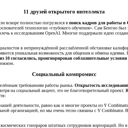
11 друзей открытого интеллекта
эн вскоре полностью погрузился в
поиск кадров для работы в
-основателей технологии «глубокого обучения». Сам Бенгио был 
влечь к исследованиям OpenAI. Многие поддержали идею создан
циалистов в непринуждённой расслабленной обстановке калифо
 появится уникальная возможность для общения и обмена идеями
 из 10 согласились, проигнорировав соблазнительные услови
рокмэн.
Социальный компромисс
делённым требованиям работы рынка.
Открытость исследовани
мотря на социальный акцент, это не благотворительный проект.
Я
тв:
ашей деятельности, равно как и многие проекты из Y Combinator
ной организацией, но мы очень тесно связаны с Y Combinator. В 
от космических гонораров штатных сотрудников корпораций. Но 