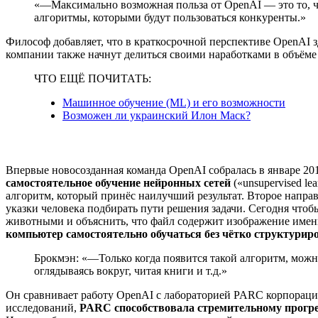
«—Максимально возможная польза от OpenAI — это то, чт
алгоритмы, которыми будут пользоваться конкуренты.»
Философ добавляет, что в краткосрочной перспективе OpenAI з
компании также начнут делиться своими наработками в объёме
ЧТО ЕЩЁ ПОЧИТАТЬ:
Машинное обучение (ML) и его возможности
Возможен ли украинский Илон Маск?
Впервые новосозданная команда OpenAI собралась в январе 20
самостоятельное обучение нейронных сетей
(«unsupervised l
алгоритм, который принёс наилучший результат. Второе направ
указки человека подбирать пути решения задачи. Сегодня чтоб
животными и объяснить, что файл содержит изображение име
компьютер самостоятельно обучаться без чётко структури
Брокмэн: «—Только когда появится такой алгоритм, можно
оглядываясь вокруг, читая книги и т.д.»
Он сравнивает работу OpenAI с лабораторией PARC корпорации
исследований,
PARC способствовала стремительному прогре