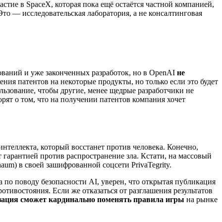
частие в SpaceX, которая пока ещё остаётся частной компанией,
Это — исследовательская лаборатория, а не консалтинговая
ований и уже законченных разработок, но в OpenAI
не
ния патентов на некоторые продукты, но только если это будет
льзование, чтобы другие, менее щедрые разработчики не
рят о том, что на получении патентов компания хочет
нтеллекта, который восстанет против человека. Конечно,
 гарантией против распространение зла. Кстати, на массовый
aum) в своей зашифрованной соцсети PrivaTegrity.
а по поводу безопасности AI, уверен, что открытая публикация
тивостояния. Если же отказаться от разглашения результатов
изация сможет кардинально поменять правила игры
на рынке