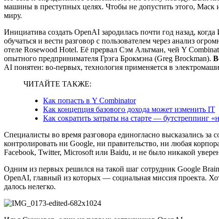
машины в преступных целях. Чтобы не допустить этого, Маск
миру.
Инициатива создать OpenAI зародилась почти год назад, когда
обучаться и вести разговор с пользователем через анализ огр
отеле Rosewood Hotel. Её прервал Сэм Альтман, чей Y Combinat
опытного предпринимателя Грэга Брокмэна (Greg Brockman).
В
AI понятен: во-первых, технология применяется в электромашин
ЧИТАЙТЕ ТАКЖЕ:
Как попасть в Y Combinator
Как концепция базового дохода может изменить IT
Как сократить затраты на старте — бутстреппинг «
Специалисты во время разговора единогласно высказались за 
контролировать ни Google, ни правительство, ни любая корпор
Facebook, Twitter, Microsoft или Baidu, и не было никакой уве
Одним из первых решился на такой шаг сотрудник Google Brai
OpenAI, главный из которых — социальная миссия проекта. Хот
далось нелегко.