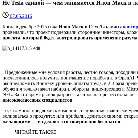
Не Tesla единой — чем занимается Илон Маск в 
07.05.2016
Когда в декабре 2015 года
Илон Маск и Сэм Альтман
анонси
проведали, что проект поддержали сторонние инвесторы, влож
проекта, который будет контролировать применение разума
«Предложенные мне условия работы, честно говоря, походили 
посчастливилось получить приглашение поработать в OpenAI. 
бы предложить Войцеху уровень оплаты труда, в 2-3 раза прев
обучения только начал набирать обороты, вице-президент Micro
NFL. За это время рынок разросся, а спрос на профессионалов
высококлассных специалистов.
То, что могла предложить компания, основанная главными «ре
волноваться о продуктах или прибыли, делиться своими откры
желающими — и сделают это совершенно бесплатно
.
ЧИТАЙТЕ ТАКЖЕ: