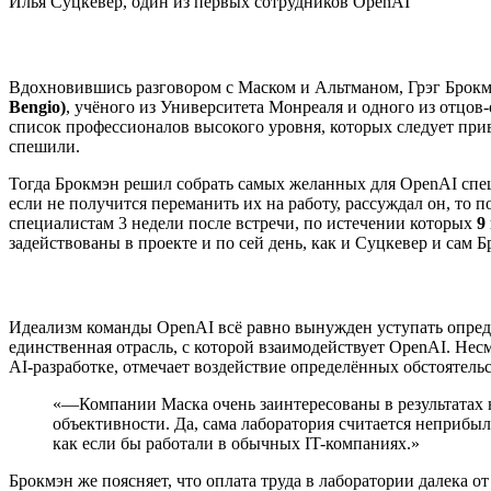
Илья Суцкевер, один из первых сотрудников OpenAI
Вдохновившись разговором с Маском и Альтманом, Грэг Брокм
Bengio)
, учёного из Университета Монреаля и одного из отцов
список профессионалов высокого уровня, которых следует при
спешили.
Тогда Брокмэн решил собрать самых желанных для OpenAI спе
если не получится переманить их на работу, рассуждал он, то
специалистам 3 недели после встречи, по истечении которых
9
задействованы в проекте и по сей день, как и Суцкевер и сам Б
Идеализм команды OpenAI всё равно вынужден уступать опре
единственная отрасль, с которой взаимодействует OpenAI. Нес
AI-разработке, отмечает воздействие определённых обстоятельс
«—Компании Маска очень заинтересованы в результатах н
объективности. Да, сама лаборатория считается неприбыль
как если бы работали в обычных IT-компаниях.»
Брокмэн же поясняет, что оплата труда в лаборатории далека 