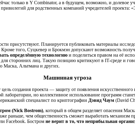
сейчас только в Y Combinator, а в будущем, возможно, и долевое у
их привилегий для родственных компаний учредителей проекта: «
ности присутствуют. Планируется публиковать материалы исслед
. Кроме того, Суцкевер и Брокмэн допускают возможность получе
вать определённую технологию
и поделиться правом на её испо
 для сторонних лиц. Такую позицию критикуют в IT-среде и гово
ю Маска, Альтмана и других.
Машинная угроза
цель создания проекта — защиту от появления искусственного и
ой лаборатории, но коллективное использование программ станет
ериканский специалист по криптографии
Дэвид Чаум
(David Ch
тром (Nick Bostrom)
, который в общем разделяет опасения Маск
же раньше, чем общественность сможет выработать механизм про
или Facebook. Бостром
не верит в то, что неприбыльная орган