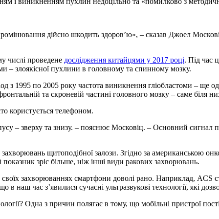
ням і виникненням пухлин недоцільно та «помилково з методичн
промінювання дійсно шкодить здоров’ю», – сказав Джоел Москові
ому числі проведене
дослідження китайцями у 2017 році
. Під час 
ми – злоякісної пухлини в головному та спинному мозку.
ріод з 1995 по 2005 року частота виникнення гліобластоми – ще о
фронтальній та скроневій частині головного мозку – саме біля ни
хто користується телефоном.
усу – зверху та знизу. – пояснює Московіц. – Основний сигнал п
ахворювань щитоподібної залози. Згідно за американською онкол
й показник зріс більше, ніж інші види ракових захворювань.
 у своїх захворюваннях смартфони доволі рано. Наприклад, ACS с
о в наш час з’явилися сучасні ультразвукові технології, які доз
ології? Одна з причин полягає в тому, що мобільні пристрої пост