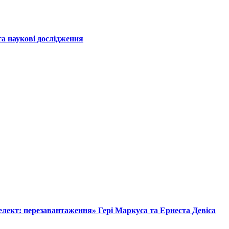
а наукові дослідження
лект: перезавантаження» Гері Маркуса та Ернеста Девіса