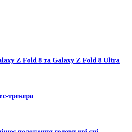
axy Z Fold 8 та Galaxy Z Fold 8 Ultra
ес-трекера
інює положення голови уві сні