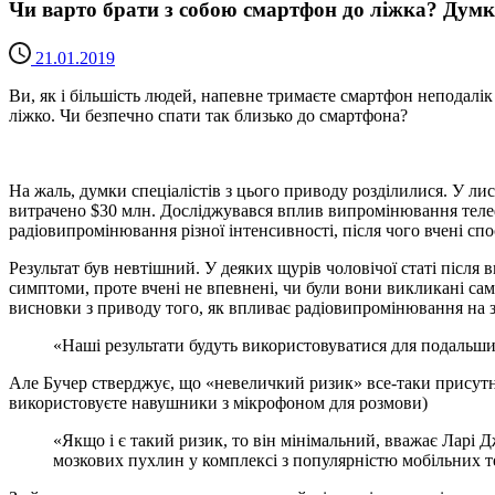
Чи варто брати з собою смартфон до ліжка? Думки
21.01.2019
Ви, як і більшість людей, напевне тримаєте смартфон неподалік 
ліжко. Чи безпечно спати так близько до смартфона?
На жаль, думки спеціалістів з цього приводу розділилися. У л
витрачено $30 млн. Досліджувався вплив випромінювання теле
радіовипромінювання різної інтенсивності, після чого вчені спо
Результат був невтішний. У деяких щурів чоловічої статі після 
симптоми, проте вчені не впевнені, чи були вони викликані са
висновки з приводу того, як впливає радіовипромінювання на 
«Наші результати будуть використовуватися для подальши
Але Бучер стверджує, що «невеличкий ризик» все-таки присутній
використовуєте навушники з мікрофоном для розмови)
«Якщо і є такий ризик, то він мінімальний, вважає Ларі Д
мозкових пухлин у комплексі з популярністю мобільних т