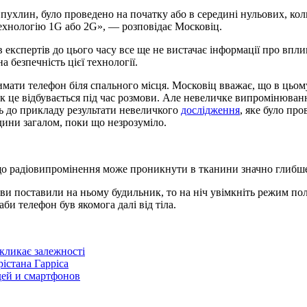
 пухлин, було проведено на початку або в середині нульових, 
технологію 1G або 2G», — розповідає Московіц.
 експертів до цього часу все ще не вистачає інформації про впл
 безпечність цієї технології.
имати телефон біля спального місця. Московіц вважає, що в цьо
як це відбувається під час розмови. Але невеличке випромінюван
ь до прикладу результати невеличкого
дослідження
, яке було пр
дини загалом, поки що незрозуміло.
що радіовипромінення може проникнути в тканини значно глибше,
и поставили на ньому будильник, то на ніч увімкніть режим пол
би телефон був якомога далі від тіла.
икликає залежності
істана Гарріса
дей и смартфонов