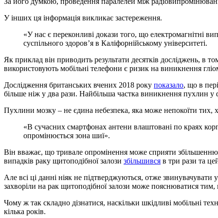
За його думкою, проведення паралелей між радіовипромінюван
У інших ця інформація викликає застереження.
«У нас є переконливі докази того, що електромагнітні ви
суспільного здоров’я в Каліфорнійському університеті.
Як приклад він приводить результати десятків досліджень, в т
використовують мобільні телефони є ризик на виникнення гліо
Дослідження британських вчених 2018 року
показало
, що в пе
більше ніж у два рази. Найбільша частка виникнення пухлин у 
Пухлини мозку – не єдина небезпека, яка може непокоїти тих, 
«В сучасних смартфонах антени влаштовані по краях корп
опромінюється зона шиї».
Він вважає, що тривале опромінення може сприяти збільшенню з
випадків раку щитоподібної залози
збільшився
в три рази та це
Але всі ці данні ніяк не підтверджуються, отже звинувачувати
захворіли на рак щитоподібної залози може пояснюватися тим, щ
Чому ж так складно дізнатися, наскільки шкідливі мобільні техн
кілька років.