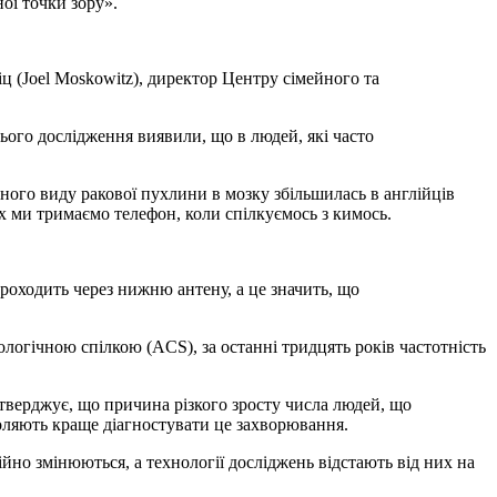
ої точки зору».
ц (Joel Moskowitz), директор Центру сімейного та
цього дослідження виявили, що в людей, які часто
дного виду ракової пухлини в мозку збільшилась в англійців
х ми тримаємо телефон, коли спілкуємось з кимось.
роходить через нижню антену, а це значить, що
огічною спілкою (ACS), за останні тридцять років частотність
тверджує, що причина різкого зросту числа людей, що
воляють краще діагностувати це захворювання.
ійно змінюються, а технології досліджень відстають від них на