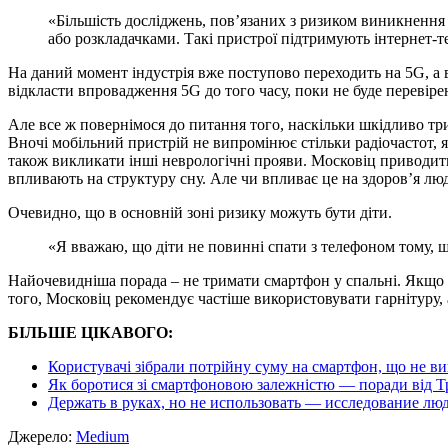
«Більшість досліджень, пов’язаних з ризиком виникнення
або розкладачками. Такі пристрої підтримують інтернет-
На даний момент індустрія вже поступово переходить на 5G, а в
відкласти впровадження 5G до того часу, поки не буде перевірена
Але все ж повернімося до питання того, наскільки шкідливо тр
Вночі мобільний пристрій не випромінює стільки радіочастот, 
також викликати інші неврологічні прояви. Московіц приводит
впливають на структуру сну. Але чи впливає це на здоров’я лю
Очевидно, що в основній зоні ризику можуть бути діти.
«Я вважаю, що діти не повинні спати з телефоном тому, 
Найочевидніша порада – не тримати смартфон у спальні. Якщо в
того, Московіц рекомендує частіше використовувати гарнітуру, а
БІЛЬШЕ ЦІКАВОГО:
Користувачі зібрали потрійну суму на смартфон, що не в
Як боротися зі смартфоновою залежністю — поради від Тр
Держать в руках, но не использовать — исследование лю
Джерело:
Medium