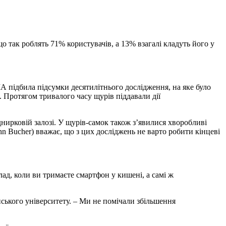
о так роблять 71% користувачів, а 13% взагалі кладуть його у
А підбила підсумки десятилітнього дослідження, на яке було
 Протягом тривалого часу щурів піддавали дії
днирковій залозі. У щурів-самок також з’явилися хворобливі
 Bucher) вважає, що з цих досліджень не варто робити кінцеві
ад, коли ви тримаєте смартфон у кишені, а самі ж
нського університету. – Ми не помічали збільшення