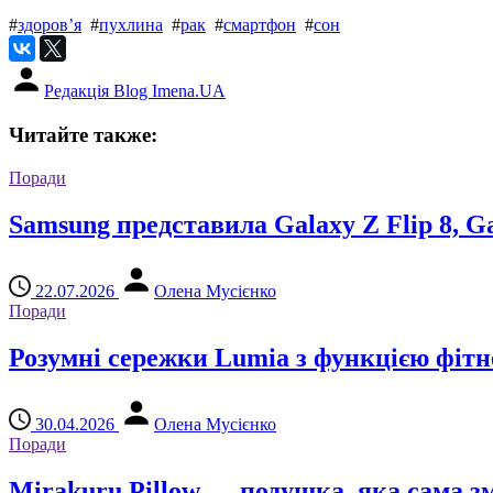
#
здоров’я
#
пухлина
#
рак
#
смартфон
#
сон
Редакція Blog Imena.UA
Читайте также:
Поради
Samsung представила Galaxy Z Flip 8, Gal
22.07.2026
Олена Мусієнко
Поради
Розумні сережки Lumia з функцією фітн
30.04.2026
Олена Мусієнко
Поради
Mirakuru Pillow — подушка, яка сама зм