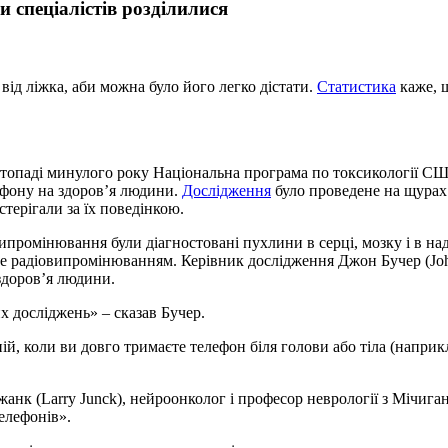
 спеціалістів розділилися
від ліжка, аби можна було його легко дістати.
Статистика
каже, щ
истопаді минулого року Національна програма по токсикології СШ
фону на здоров’я людини.
Дослідження
було проведене на щурах.
стерігали за їх поведінкою.
випромінювання були діагностовані пухлини в серці, мозку і в на
ме радіовипромінюванням. Керівник дослідження Джон Бучер (John
здоров’я людини.
х досліджень» – сказав Бучер.
, коли ви довго тримаєте телефон біля голови або тіла (наприкл
жанк (Larry Junck), нейроонколог і професор неврології з Мічига
елефонів».