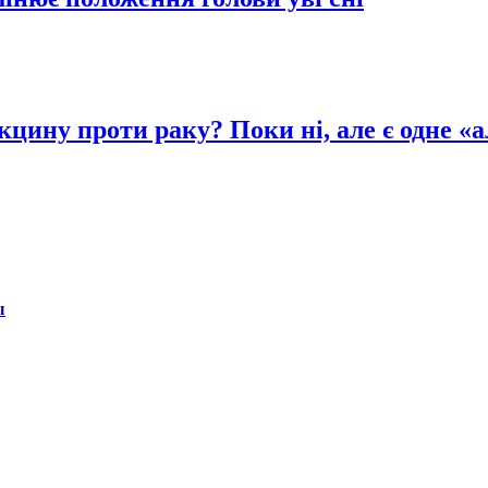
цину проти раку? Поки ні, але є одне «а
ы