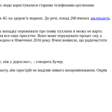
коли люди користувалися старими телефонами-цеглинами
ив 4G на здоров’я людини. До речі, понад 200 вчених
закликають
му випадку переживати про появу пухлини в мозку не варто.
ня все-таки присутнє. Воно може порушувати процес сну, а
оведено в Німеччині 2016 року. Вчені виявили, що радіочастоти
 ніж у дорослих», – говорить Бучер.
ьоту, аби пристрій не виділяв ніякого випромінювання. Окрім