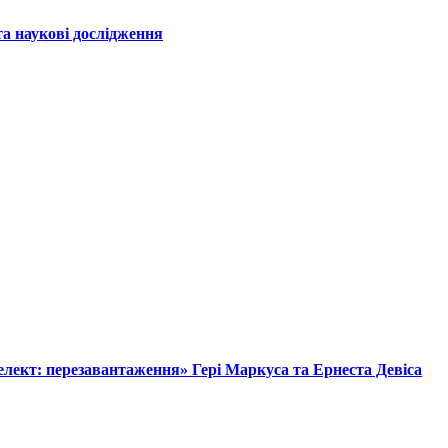
а наукові дослідження
лект: перезавантаження» Гері Маркуса та Ернеста Девіса