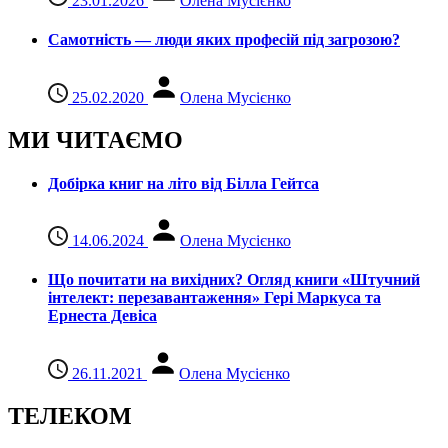
23.01.2026
Олена Мусієнко
Самотність — люди яких професій під загрозою?
25.02.2020
Олена Мусієнко
МИ ЧИТАЄМО
Добірка книг на літо від Білла Гейтса
14.06.2024
Олена Мусієнко
Що почитати на вихідних? Огляд книги «Штучний
інтелект: перезавантаження» Гері Маркуса та
Ернеста Девіса
26.11.2021
Олена Мусієнко
ТЕЛЕКОМ