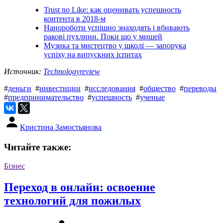
Trust no Like: как оценивать успешность
контента в 2018-м
Нанороботи успішно знаходять і вбивають
ракові пухлини. Поки що у мишей
Музика та мистецтво у школі — запорука
успіху на випускних іспитах
Источник:
Technologyreview
#
деньги
#
инвестиции
#
исследования
#
общество
#
переводы
#
предпринимательство
#
успешность
#
ученые
Кристина Замостьянова
Читайте также:
Бізнес
Переход в онлайн: освоение
технологий для пожилых