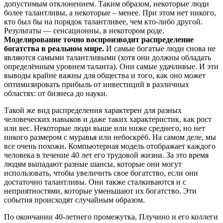
допустимым отклонением. Таким образом, некоторые люди
более талантливы, а некоторые – менее. При этом нет никого,
кто был бы на порядок талантливее, чем кто-либо другой.
Результаты — сенсационны, в некотором роде.
Моделирование точно воспроизводит распределение
богатства в реальном мире.
И самые богатые люди снова не
являются самыми талантливыми (хотя они должны обладать
определённым уровнем таланта). Они самые удачливые. И эти
выводы крайне важны для общества и того, как оно может
оптимизировать прибыль от инвестиций в различных
областях: от бизнеса до науки.
Такой же вид распределения характерен для разных
человеческих навыков и даже таких характеристик, как рост
или вес. Некоторые люди выше или ниже среднего, но нет
никого размером с муравья или небоскрёб. На самом деле, мы
все очень похожи. Компьютерная модель отображает каждого
человека в течение 40 лет его трудовой жизни. За это время
людям выпадают разные шансы, которые они могут
использовать, чтобы увеличить свое богатство, если они
достаточно талантливы. Они также сталкиваются и с
неприятностями, которые уменьшают их богатство. Эти
события происходят случайным образом.
По окончании 40-летнего промежутка, Плучино и его коллеги