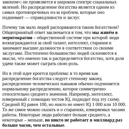
законом»; он проявляется в широком спектре социальных
явлений. Но распределение богатства является одним из
самых противоречивых из-за проблем, которые оно
поднимает — справедливости и заслуг.
Почему так мало людей распоряжаются таким богатством?
Общепринятый ответ заключается в том, что
мы живём в
меритократии
– общественной системе при которой люди
вознаграждаются за свой талант, интеллект, старания и
занимают высшие должности в соответствии со своими
заслугами. Постепенно большинство людей склоняются к
мысли, что именно так и распределяется богатство, хотя доля
удачи также может сыграть свою роль.
Но в этой идее кроется проблема: в то время как
распределение богатства следует степному закону,
распределение человеческих навыков обычно подчиняется
нормальному распределению, которое симметрично
относительно среднего значения. Например, интеллект,
измеренный с помощью тестов IQ, подходит под эту схему.
Средний IQ равен 100, но никто не имеет IQ 1 000 или 10 000.
То же самое можно сказать и о стараниях, измеряемых часами
работы. Некоторые люди работают больше среднего, а
некоторые – меньше,
но никто не работает в миллиард раз
больше часов, чем остальные
.