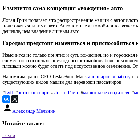
Изменится сама концепция «вождения» авто
Логан Грин полагает, что распространение машин с автопилотом
пользоваться такими авто. Автономные автомобили в связке с 
дешевле, чем владение личным авто.
Городам предстоит измениться и приспособиться 
Изменится не только понятие и суть вождения, но и городская 
совместного использования одного автомобиля большим количе
площади можно будет отдать под искусственное озеленение. Эт
Напомним, ранее СЕО Tesla Элон Маск
анонсировал работу
над
существующих видов машин для перевозки пассажиров.
#
Lyft
#
автотранспорт
#
Логан Грин
#
машины без водителя
#
м
Александр Мельник
Читайте также:
Техно