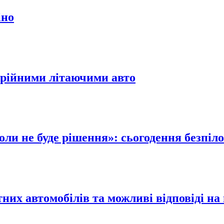
іно
ерійними літаючими авто
коли не буде рішення»: сьогодення безпіл
них автомобілів та можливі відповіді на