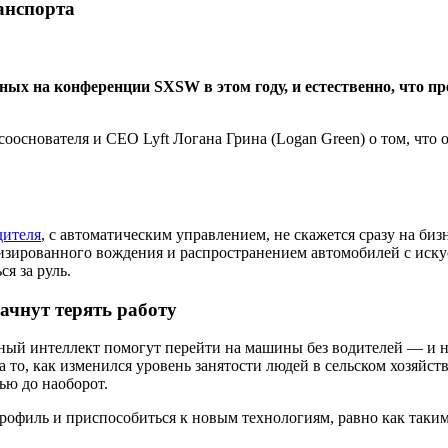
анспорта
ных на конференции SXSW в этом году, и естественно, что п
ооснователя и СЕО Lyft Логана Грина (Logan Green) о том, что
дителя
, с автоматическим управлением, не скажется сразу на бизн
изированного вождения и распространением автомобилей с иску
я за руль.
ачнут терять работу
ный интеллект помогут перейти на машины без водителей — и н
на то, как изменился уровень занятости людей в сельском хозяйс
ью до наоборот.
офиль и приспособиться к новым технологиям, равно как таким 