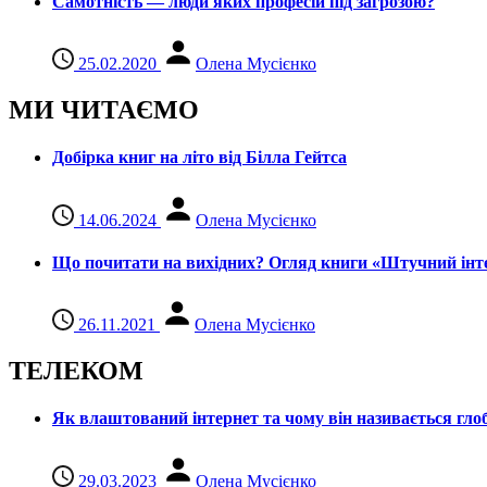
Самотність — люди яких професій під загрозою?
25.02.2020
Олена Мусієнко
МИ ЧИТАЄМО
Добірка книг на літо від Білла Гейтса
14.06.2024
Олена Мусієнко
Що почитати на вихідних? Огляд книги «Штучний інте
26.11.2021
Олена Мусієнко
ТЕЛЕКОМ
Як влаштований інтернет та чому він називається гл
29.03.2023
Олена Мусієнко