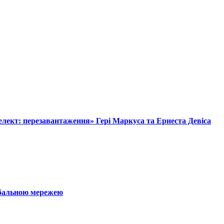
лект: перезавантаження» Гері Маркуса та Ернеста Девіса
обальною мережею