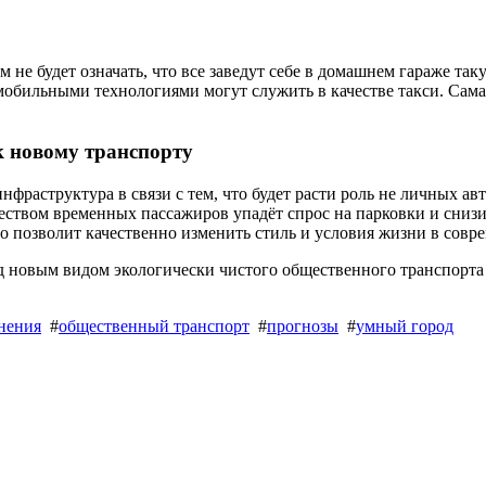
 не будет означать, что все заведут себе в домашнем гараже так
мобильными технологиями могут служить в качестве такси. Сама
к новому транспорту
инфраструктура в связи с тем, что будет расти роль не личных а
ством временных пассажиров упадёт спрос на парковки и снизит
о позволит качественно изменить стиль и условия жизни в совре
 новым видом экологически чистого общественного транспорта
нения
#
общественный транспорт
#
прогнозы
#
умный город