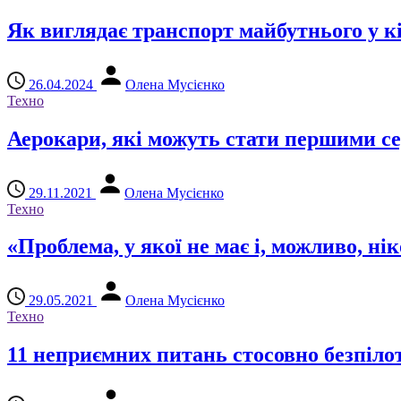
Як виглядає транспорт майбутнього у к
26.04.2024
Олена Мусієнко
Техно
Аерокари, які можуть стати першими с
29.11.2021
Олена Мусієнко
Техно
«Проблема, у якої не має і, можливо, ні
29.05.2021
Олена Мусієнко
Техно
11 неприємних питань стосовно безпілот