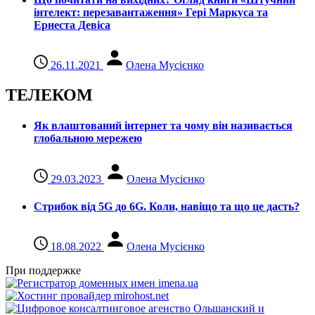
інтелект: перезавантаження» Гері Маркуса та
Ернеста Девіса
26.11.2021
Олена Мусієнко
ТЕЛЕКОМ
Як влаштований інтернет та чому він називається
глобальною мережею
29.03.2023
Олена Мусієнко
Стрибок від 5G до 6G. Коли, навіщо та що це даcть?
18.08.2022
Олена Мусієнко
При поддержке