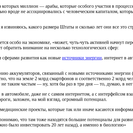
 из которых миллион — арабы, которые особого участия в процес
ьно вроде не ассоциировались с человеческим капиталом, котор
, я извиняюсь, какого размера Штаты и сколько лет они все это с
ется особо на экономике, «может, чуть-чуть активней начнут п
 обратить внимание на несколько технологических сфер:
и сферами развития как новые
источники энергии
, интернет в а
нию аккумуляторов, связанный с новыми источниками энергии (хи
но, что на земле 2 млрд смартфонов и соответственно 2 млрд че
с не таким частым — ну, хотя бы раз в три дня — то, думаю, в 
 в автомобиле, даже не с самим интернетом, а с интерфейсом вз
ороги, заложен, на мой взгляд, огромный потенциал.
 медицинские проекты, которые так или иначе касаются информ
понимаю, что там тоже находятся большие потенциалы для развит
жно было инвестировать 20 лет назад), а именно в биологию»