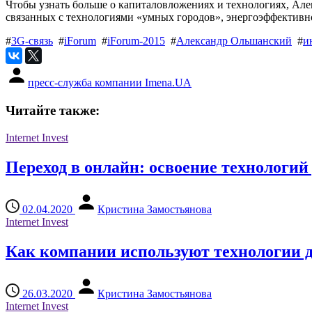
Чтобы узнать больше о капиталовложениях и технологиях, Ал
связанных с технологиями «умных городов», энергоэффективно
#
3G-связь
#
iForum
#
iForum-2015
#
Александр Ольшанский
#
и
пресс-служба компании Imena.UA
Читайте также:
Internet Invest
Переход в онлайн: освоение технологи
02.04.2020
Кристина Замостьянова
Internet Invest
Как компании используют технологии 
26.03.2020
Кристина Замостьянова
Internet Invest