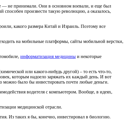
се — не принимали. Они в основном воевали, и еще был
ый способен произвести такую революцию, а оказалось,
троили, какого размера Китай и Израиль. Поэтому все
ереходить на мобильные платформы, сайты мобильной верстки,
втомобиле,
информатизация медицины
и некоторые
мической или какого-нибудь другой) – то есть что-то,
ловек, которым надоело заряжать их каждый день. И вот
него можно было бы инвестировать почти любые деньги.
аимодействия водителя с компьютером. Вообще, в идеях,
атизации медицинской отрасли.
ия. Из таких я бы, конечно, инвестировал в биологию.