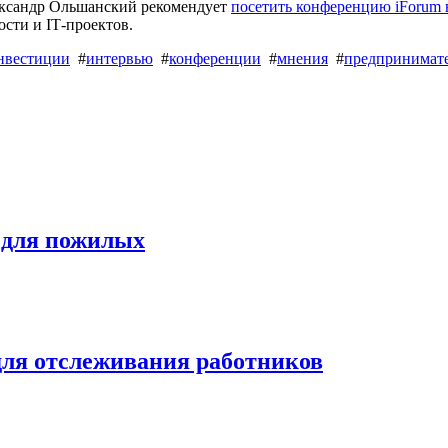
ександр Ольшанский рекомендует
посетить конференцию iForum в
сти и ІТ-проектов.
нвестиции
#
интервью
#
конференции
#
мнения
#
предпринимате
й для пожилых
для отслеживания работников