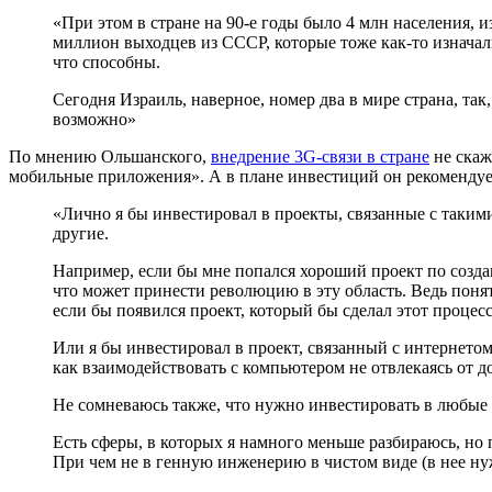
«При этом в стране на 90-е годы было 4 млн населения,
миллион выходцев из СССР, которые тоже как-то изначал
что способны.
Сегодня Израиль, наверное, номер два в мире страна, так
возможно»
По мнению Ольшанского,
внедрение 3G-связи в стране
не скаж
мобильные приложения». А в плане инвестиций он рекомендует
«Лично я бы инвестировал в проекты, связанные с таким
другие.
Например, если бы мне попался хороший проект по созда
что может принести революцию в эту область. Ведь понят
если бы появился проект, который бы сделал этот процес
Или я бы инвестировал в проект, связанный с интернетом
как взаимодействовать с компьютером не отвлекаясь от д
Не сомневаюсь также, что нужно инвестировать в любые
Есть сферы, в которых я намного меньше разбираюсь, но 
При чем не в генную инженерию в чистом виде (в нее ну