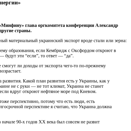
энергии»
ю «Минфину» глава оргкомитета конференции Александр
 другие страны.
онный материальный украинский экспорт вроде стали или зерна:
стему образования, если Кембридж с Оксфордом откроют в
— будут эти “если”, то ответ — “да”.
е смогут ли доходы от экспорта чего-то по-прежнему
возрастает.
а развития. Какой план развития есть у Украины, как у
аине не с руки — не тот климат, Украина не станет
 если вдруг откроют нефтяное море под Киевом.
тоже перспективно, потому что есть люди, есть
олгосрочной перспективе я считаю, что Украина должна
начале 90-х годов ХХ века был совсем не развит