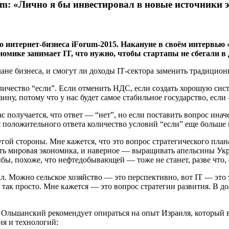
m: «Лично я бы инвестировал в новые источники 
о интернет-бизнеса iForum-2015. Накануне в своём интервь
номике занимает IT, что нужно, чтобы стартапы не сбегали в
плане бизнеса, и смогут ли доходы ІТ-сектора заменить традици
оличество “если”. Если отменить НДС, если создать хорошую си
ну, потому что у нас будет самое стабильное государство, если 
 получается, что ответ — “нет”, но если поставить вопрос инач
я положительного ответа количество условий “если” еще больше 
угой стороны. Мне кажется, что это вопрос стратегического план
Есть мировая экономика, и наверное — выращивать апельсины Укр
бы, похоже, что нефтедобывающей — тоже не станет, разве что,
ал. Можно сельское хозяйство — это перспективно, вот IT — это 
 так просто. Мне кажется — это вопрос стратегии развития. В д
Ольшанский рекомендует опираться на опыт Израиля, который в 
ия и технологий: