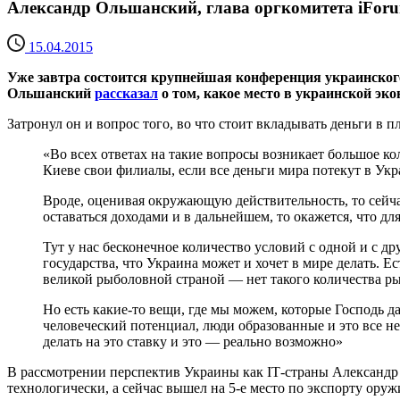
Александр Ольшанский, глава оргкомитета iForu
15.04.2015
Уже завтра состоится крупнейшая конференция украинског
Ольшанский
рассказал
о том, какое место в украинской эко
Затронул он и вопрос того, во что стоит вкладывать деньги в 
«Во всех ответах на такие вопросы возникает большое к
Киеве свои филиалы, если все деньги мира потекут в Украи
Вроде, оценивая окружающую действительность, то сейчас
оставаться доходами и в дальнейшем, то окажется, что дл
Тут у нас бесконечное количество условий с одной и с др
государства, что Украина может и хочет в мире делать. 
великой рыболовной страной — нет такого количества ры
Но есть какие-то вещи, где мы можем, которые Господь д
человеческий потенциал, люди образованные и это все не
делать на это ставку и это — реально возможно»
В рассмотрении перспектив Украины как ІТ-страны Александр 
технологически, а сейчас вышел на 5-е место по экспорту оруж