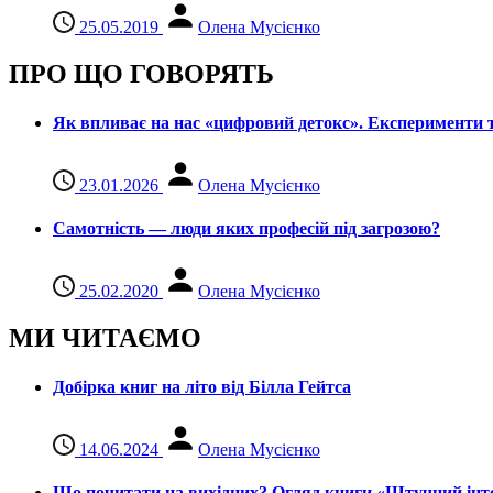
25.05.2019
Олена Мусієнко
ПРО ЩО ГОВОРЯТЬ
Як впливає на нас «цифровий детокс». Експерименти т
23.01.2026
Олена Мусієнко
Самотність — люди яких професій під загрозою?
25.02.2020
Олена Мусієнко
МИ ЧИТАЄМО
Добірка книг на літо від Білла Гейтса
14.06.2024
Олена Мусієнко
Що почитати на вихідних? Огляд книги «Штучний інте