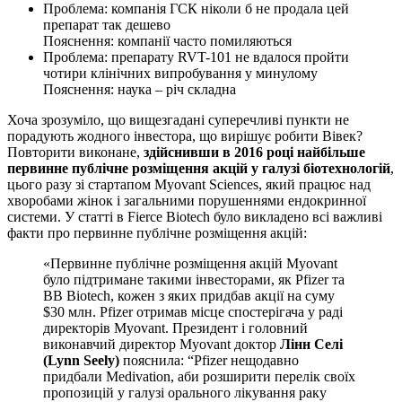
Проблема: компанія ГСК ніколи б не продала цей
препарат так дешево
Пояснення: компанії часто помиляються
Проблема: препарату RVT-101 не вдалося пройти
чотири клінічних випробування у минулому
Пояснення: наука – річ складна
Хоча зрозуміло, що вищезгадані суперечливі пункти не
порадують жодного інвестора, що вирішує робити Вівек?
Повторити виконане,
здійснивши в 2016 році найбільше
первинне публічне розміщення акцій у галузі біотехнологій
,
цього разу зі стартапом Myovant Sciences, який працює над
хворобами жінок і загальними порушеннями ендокринної
системи. У статті в Fierce Biotech було викладено всі важливі
факти про первинне публічне розміщення акцій:
«Первинне публічне розміщення акцій Myovant
було підтримане такими інвесторами, як Pfizer та
BB Biotech, кожен з яких придбав акції на суму
$30 млн. Pfizer отримав місце спостерігача у раді
директорів Myovant. Президент і головний
виконавчий директор Myovant доктор
Лінн Селі
(Lynn Seely)
пояснила: “Pfizer нещодавно
придбали Medivation, аби розширити перелік своїх
пропозицій у галузі орального лікування раку