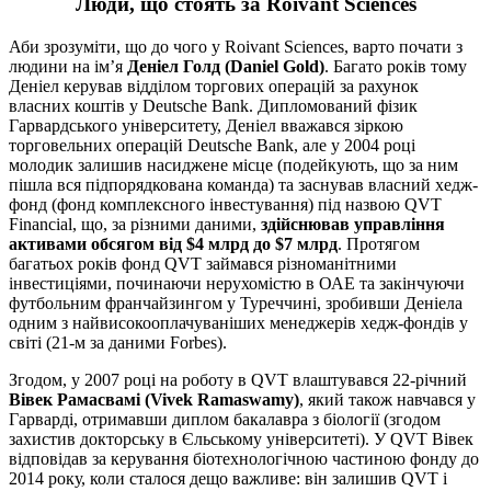
Люди, що стоять за Roivant Sciences
Аби зрозуміти, що до чого у Roivant Sciences, варто почати з
людини на ім’я
Деніел Голд (Daniel Gold)
. Багато років тому
Деніел керував відділом торгових операцій за рахунок
власних коштів у Deutsche Bank. Дипломований фізик
Гарвардського університету, Деніел вважався зіркою
торговельних операцій Deutsche Bank, але у 2004 році
молодик залишив насиджене місце (подейкують, що за ним
пішла вся підпорядкована команда) та заснував власний хедж-
фонд (фонд комплексного інвестування) під назвою QVT
Financial, що, за різними даними,
здійснював управління
активами обсягом від $4 млрд до $7 млрд
. Протягом
багатьох років фонд QVT займався різноманітними
інвестиціями, починаючи нерухомістю в ОАЕ та закінчуючи
футбольним франчайзингом у Туреччині, зробивши Деніела
одним з найвисокооплачуваніших менеджерів хедж-фондів у
світі (21-м за даними Forbes).
Згодом, у 2007 році на роботу в QVT влаштувався 22-річний
Вівек Рамасвамі (Vivek Ramaswamy)
, який також навчався у
Гарварді, отримавши диплом бакалавра з біології (згодом
захистив докторську в Єльському університеті). У QVT Вівек
відповідав за керування біотехнологічною частиною фонду до
2014 року, коли сталося дещо важливе: він залишив QVT і