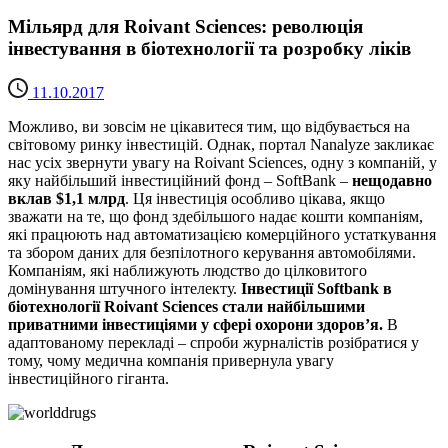
Мільярд для Roivant Sciences: революція
інвестування в біотехнології та розробку ліків
11.10.2017
Можливо, ви зовсім не цікавитеся тим, що відбувається на
світовому ринку інвестицій. Однак, портал Nanalyze закликає
нас усіх звернути увагу на Roivant Sciences, одну з компаній, у
яку найбільший інвестиційний фонд – SoftBank –
нещодавно
вклав $1,1 млрд
. Ця інвестиція особливо цікава, якщо
зважати на те, що фонд здебільшого надає кошти компаніям,
які працюють над автоматизацією комерційного устаткування
та збором даних для безпілотного керування автомобілями.
Компаніям, які наближують людство до цілковитого
домінування штучного інтелекту.
Інвестиції Softbank в
біотехнології Roivant Sciences стали найбільшими
приватними інвестиціями у сфері охорони здоров’я.
В
адаптованому перекладі – спроби журналістів розібратися у
тому, чому медична компанія привернула увагу
інвестиційного гіганта.