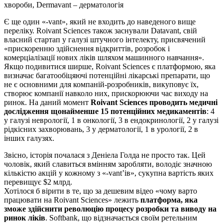
хвороби, Dermavant – дерматологія
Є ще один «-vant», який не входить до наведеного вище
переліку. Roivant Sciences також заснували Datavant, свій
власний стартап у галузі штучного інтелекту, присвячений
«прискоренню здійснення відкриттів, розробок і
комерціалізації нових ліків шляхом машинного навчання».
Якщо подивитися ширше, Roivant Sciences є платформою, яка
визначає багатообіцяючі потенційні лікарські препарати, що
не є основними для компаній-розробників, викуповує їх,
створює компанії навколо них, прискорюючи час виходу на
ринок. На даний момент
Roivant Sciences проводить медичні
дослідження щонайменше 15 потенційних медикаментів
: 4
у галузі неврології, 1 в онкології, 3 в ендокринології, 2 у галузі
рідкісних захворювань, 3 у дерматології, 1 в урології, 2 в
інших галузях.
Звісно, історія почалася з Деніела Голда не просто так. Цей
чоловік, який славиться вмінням заробляти, володіє значною
кількістю акцій у кожному з «-vant’ів», сукупна вартість яких
перевищує $2 млрд.
Хотілося б вірити в те, що за дешевим відео «чому варто
працювати на Roivant Sciences» лежить
платформа, яка
зможе здійснити революцію процесу розробки та виводу на
ринок ліків
. Softbank, що відзначається своїм ретельним