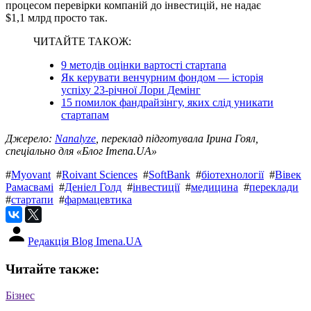
процесом перевірки компаній до інвестицій, не надає
$1,1 млрд просто так.
ЧИТАЙТЕ ТАКОЖ:
9 методів оцінки вартості стартапа
Як керувати венчурним фондом — історія
успіху 23-річної Лори Демінг
15 помилок фандрайзінгу, яких слід уникати
стартапам
Джерело:
Nanalyze
, переклад підготувала Ірина Гоял,
спеціально для «Блог Imena.UA»
#
Myovant
#
Roivant Sciences
#
SoftBank
#
біотехнології
#
Вівек
Рамасвамі
#
Деніел Голд
#
інвестиції
#
медицина
#
переклади
#
стартапи
#
фармацевтика
Редакція Blog Imena.UA
Читайте также:
Бізнес