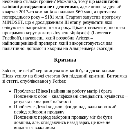
необхідно стільки грошей? Можливо, тому що
масштабні
клінічні дослідження не є дешевими
, адже лише за другий
квартал 2017-го компанія «спалила» $69 млн, а протягом
попереднього року – $181 млн. Стартап запустив програму
MINDSET, що є дослідженням ІІІ етапу, результати якої
очікуються наприкінці цього року. Цікаво зазначити, що цією
програмою керує доктор Лоуренс Фрідхофф (Lawrence
Friedhoff), науковець, який розробив Aricept –
найпоширеніший препарат, який використовується для
паліативної допомоги хворим на Альцгеймера сьогодні.
Критика
Звісно, не всі дії керівництва компанії були досконалими.
Після успіху на біржі стартап був підданий критиці. Витримка
зі статті, опублікованої у Forbes:
Проблема: [Вівек] найняв на роботу матір і брата
Пояснення: обоє – кваліфіковані спеціалісти, кумівство –
результат юнацької наївності
Проблема: Деякі хеджові фонди надавали короткий
період заборони продажу
Пояснення: період заборони продажу міг би бути
довшим, але, оглядаючись назад зараз, це вже не
видається важливим