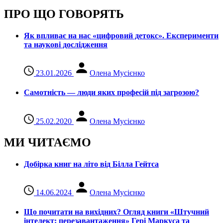
ПРО ЩО ГОВОРЯТЬ
Як впливає на нас «цифровий детокс». Експерименти
та наукові дослідження
23.01.2026
Олена Мусієнко
Самотність — люди яких професій під загрозою?
25.02.2020
Олена Мусієнко
МИ ЧИТАЄМО
Добірка книг на літо від Білла Гейтса
14.06.2024
Олена Мусієнко
Що почитати на вихідних? Огляд книги «Штучний
інтелект: перезавантаження» Гері Маркуса та