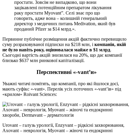
простати. Зовсім не випадково, що вони
зацікавлені потенційним препаратом лікування
раку простати Myovant”. Селі знає про що
говорить, адже вона – колишній генеральний
директор з медичних питань Medivation, який був
проданий Pfizer за $14 млрд.».
Первинне публічне розміщення акцій фактично перевищило
суму розраховуваної підписки на $218 млн, і
компанія, якій
не було навіть року, оцінювалася майже в $1 млрд
.
Сьогодні вартість акцій знизилася на 20%, що дає компанії
близько $637 млн ринкової капіталізації.
Перспективні «-vant’и»
Уважні читачі помітять, що компанії, про які йшлося досі,
мають суфікс «-vant». Перелік усіх поточних «-vant’ів» під
«крилом» Roivant Sciences:
Urovant – галузь урології, Enzyvant – рідкісні захворювання,
Axovant – неврологія, Myovant – жіночі та ендокринні