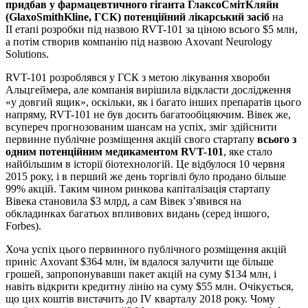
придбав у фармацевтичного гіганта ГлаксоСмітКляйн
(GlaxoSmithKline, ГСК) потенційний лікарський засіб
на
II етапі розробки під назвою RVT-101 за ціною всього $5 млн,
а потім створив компанію під назвою Axovant Neurology
Solutions.
RVT-101 розроблявся у ГСК з метою лікування хвороби
Альцгеймера, але компанія вирішила відкласти дослідження
«у довгий ящик», оскільки, як і багато інших препаратів цього
напряму, RVT-101 не був досить багатообіцяючим. Вівек же,
всупереч прогнозованим шансам на успіх, зміг здійснити
первинне публічне розміщення акцій свого стартапу
всього з
одним потенційним медикаментом RVT-101
, яке стало
найбільшим в історії біотехнологій. Це відбулося 10 червня
2015 року, і в перший же день торгівлі було продано більше
99% акцій. Таким чином ринкова капіталізація стартапу
Вівека становила $3 млрд, а сам Вівек з’явився на
обкладинках багатьох впливових видань (серед іншого,
Forbes).
Хоча успіх цього первинного публічного розміщення акцій
приніс Axovant $364 млн, їм вдалося залучити ще більше
грошей, запропонувавши пакет акцій на суму $134 млн, і
навіть відкрити кредитну лінію на суму $55 млн. Очікується,
що цих коштів вистачить до IV кварталу 2018 року. Чому