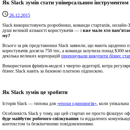
Як Slack зумів стати універсальним інструментом 
26.12.2015
Slack використовують розробники, команди стартапів, онлайн-ЗМІ
душі великій кількості користувачів — і
вже мало хто пам’ятає
му?
Всього за рік представники Slack заявили, що мають щоденно пі
користувачів досягла 750 тис, а команда залучила понад $300 мл
декілька великих корпорацій
пропонували викупити бізнес ста
Використання фріміум-моделі з чвертю аудиторії, котра регул
бізнес Slack навіть за базовою платною підпискою.
Як Slack зумів це зробити
Історія Slack — типова для
«епохи єдинорогів»
, коли унікальна
Особливість Slack у тому, що цей стартап не просто фільтрує о
буде майбутнє робочого спілкування
та віддалених комунікаці
контекстом та безкінечними повідомленнями.