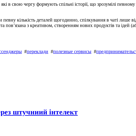
і в свою чергу формують спільні історії, що зрозумілі певному к
 певну кількість деталей щогодинно, спілкування в чаті лише ві
 пов’язана з креативом, створенням нових продуктів та ідей (або
ссенджеры
#
переклади
#
полезные сервисы
#
предпринимательс
через штучниий інтелект