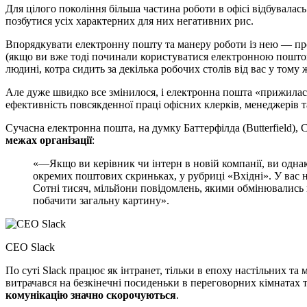
Для цілого покоління більша частина роботи в офісі відбувалас
позбутися усіх характерних для них негативних рис.
Впорядкувати електронну пошту та манеру роботи із нею — про
(якщо ви вже тоді починали користуватися електронною поштою)
людині, котра сидить за декілька робочих столів від вас у тому ж
Але дуже швидко все змінилося, і електронна пошта «прижилас
ефективність повсякденної праці офісних клерків, менеджерів т
Сучасна електронна пошта, на думку Баттерфілда (Butterfield),
межах організації
:
«—Якщо ви керівник чи інтерн в новій компанії, ви однак
окремих поштових скриньках, у рубриці «Вхідні». У вас н
Сотні тисяч, мільйони повідомлень, якими обмінювались в
побачити загальну картину».
CEO Slack
По суті Slack працює як інтранет, тільки в епоху настільних т
витрачався на безкінечні посиденьки в переговорних кімнатах т
комунікацію значно скорочуються
.