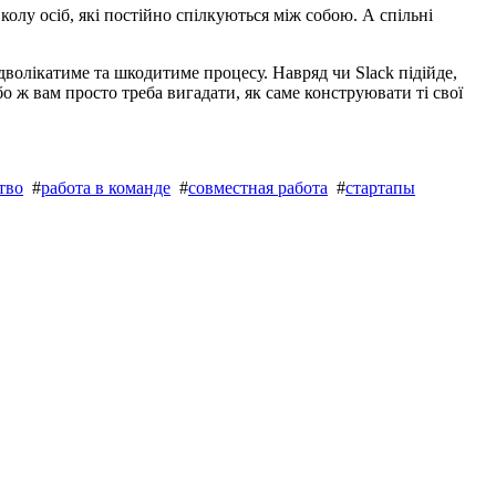
олу осіб, які постійно спілкуються між собою. А спільні
дволікатиме та шкодитиме процесу. Навряд чи Slack підійде,
 ж вам просто треба вигадати, як саме конструювати ті свої
тво
#
работа в команде
#
совместная работа
#
стартапы