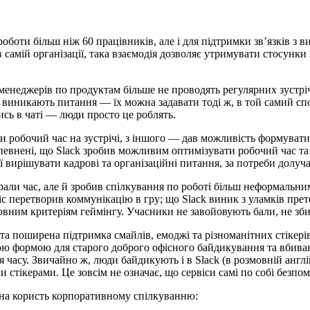
 роботи більш ніж 60 працівників, але і для підтримки зв’язків
самій організації, така взаємодія дозволяє утримувати стосунки 
а менеджерів по продуктам більше не проводять регулярних зустр
виникають питання — їх можна задавати тоді ж, в той самий спо
ись в чаті — люди просто це роблять.
ти робочий час на зустрічі, з іншого — дав можливість формуват
a впевнені, що Slack зробив можливим оптимізувати робочий час т
 вирішувати кадрові та організаційні питання, за потреби долуч
ирали час, але й зробив спілкування по роботі більш неформальн
іс перетворив коммунікацію в гру; що Slack виник з уламків пре
овним критеріям геймінгу. Учасники не завойовують бали, не збир
рта поширена підтримка смайлів, емоджі та різноманітних стікер
ю формою для старого доброго офісного байдикування та вбивання
часу. Звичайно ж, люди байдикують і в Slack (в розмовній англій
стікерами. Це зовсім не означає, що сервіси самі по собі безпом
 на користь корпоративному спілкуванню: