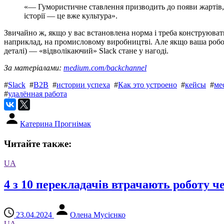
«— Гумористичне ставлення призводить до появи жартів, як
історії — це вже культура».
Звичайно ж, якщо у вас встановлена норма і треба конструювати
наприклад, на промисловому виробництві. Але якщо ваша робота
деталі) — «відволікаючий» Slack стане у нагоді.
За матеріалами:
medium.com/backchannel
#
Slack
#
В2В
#
истории успеха
#
Как это устроено
#
кейсы
#
ме
#
удалённая работа
Катерина Прогнімак
Читайте также:
UA
4 з 10 перекладачів втрачають роботу 
23.04.2024
Олена Мусієнко
UA