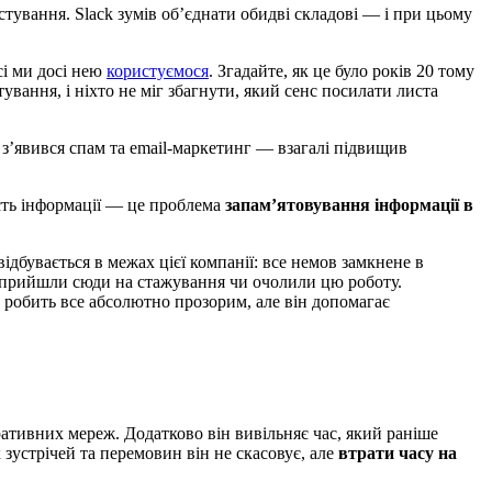
стування. Slack зумів об’єднати обидві складові — і при цьому
сі ми досі нею
користуємося
. Згадайте, як це було років 20 тому
ання, і ніхто не міг збагнути, який сенс посилати листа
з’явився спам та email-маркетинг — взагалі підвищив
ість інформації — це проблема
запам’ятовування інформації в
дбувається в межах цієї компанії: все немов замкнене в
ви прийшли сюди на стажування чи очолили цю роботу.
е робить все абсолютно прозорим, але він допомагає
ративних мереж. Додатково він вивільняє час, який раніше
 зустрічей та перемовин він не скасовує, але
втрати часу на