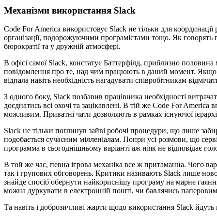
Механізми використання Slack
Code For America використовує Slack не тільки для координації
організації, подорожуючими програмістами тощо. Як говорять в 
бюрократії та у дружній атмосфері.
В офісі самої Slack, констатує Баттерфілд, приблизно половин
повідомлення про те, над чим працюють в даний момент. Якщо 
відпала навіть необхідність нагадувати співробітникам відмічат
З одного боку, Slack позбавив працівника необхідності витрача
доєднатись всі охочі та зацікавлені. В тій же Code For Americ
можливим. Приватні чати дозволяють в рамках існуючої ієрархії
Slack не тільки поглинув зайві робочі процедури, що лише заб
подобається сучасним мілленіалам. Попри усі розмови, що серв
программа в сьогоднішньому варіанті аж ніяк не відповідає гол
В той же час, певна ігрова механіка все ж притаманна. Чого ва
так і групових обговорень. Критики називають Slack лише ново
знайде спосіб обернути найкориснішу програму на марне гаяння 
можна дуркувати в електронній пошті, чи бавлячись паперовими 
Та навіть і доброзичливі жарти щодо використання Slack йдуть