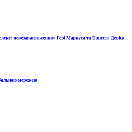
лект: перезавантаження» Гері Маркуса та Ернеста Девіса
обальною мережею