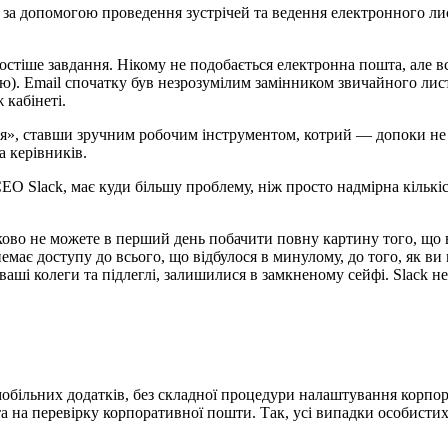
ь за допомогою проведення зустрічей та ведення електронного ли
стіше завдання. Нікому не подобається електронна пошта, але в
. Email спочатку був незрозумілим замінником звичайного листув
 кабінеті.
я», ставши зручним робочим інструментом, котрий — допоки не 
а керівників.
 СЕО Slack, має куди більшу проблему, ніж просто надмірна кільк
ово не можете в перший день побачити повну картину того, що ві
емає доступу до всього, що відбулося в минулому, до того, як 
аші колеги та підлеглі, залишилися в замкненому сейфі. Slack н
а мобільних додатків, без складної процедури налаштування корпо
а на перевірку корпоративної пошти. Так, усі випадки особистих