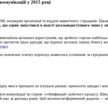
комунікацій у 2015 році
, неурядові організації та відділи маркетингу і продажів. Цікави
, що сервіс запустився в якості загальнодоступного лише у лю
вмільйона активних користувачів, що зробило стартап найбільш ш
н протягом трьох раундів, що підняло загальну оцінку бізнесу ко
ртапу
.
ярно поновлює платну підписку, виявилось успішним: за середнь
 ідея, якої в принципі не існувало раніше, приносить швидкі і зн
фісні комунікації чи сприяє «гейміфікації» робочого процесу. Ш
й вже за декілька років. Цей мультиплатформенний додаток — нев