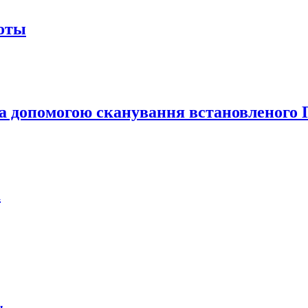
боты
за допомогою сканування встановленого 
а
ы