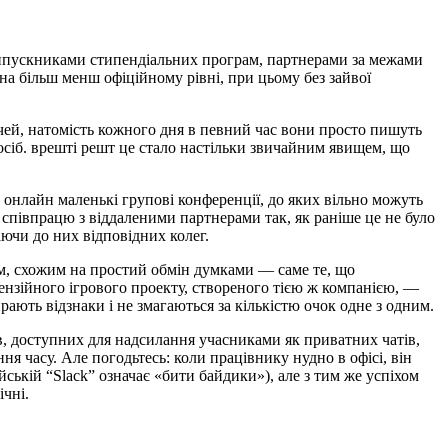
 з випускниками стипендіальних програм, партнерами за межами
на більш менш офіційному рівні, при цьому без зайвої
ічей, натомість кожного дня в певний час вони просто пишуть
сіб. врешті решт це стало настільки звичайним явищем, що
и онлайн маленькі групові конференції, до яких вільно можуть
а співпрацю з віддаленими партнерами так, як раніше це не було
аючи до них відповідних колег.
им, схожим на простий обмін думками — саме те, що
тензійного ігрового проекту, створеного тією ж компанією, —
ають відзнаки і не змагаються за кількістю очок одне з одним.
ів, доступних для надсилання учасниками як приватних чатів,
 часу. Але погодьтесь: коли працівнику нудно в офісі, він
ській “Slack” означає «бити байдики»), але з тим же успіхом
ічні.