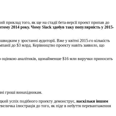
й приклад того, як ще на стадії бета-версії проект припав до
тому 2014 року. Чому Slack здобув таку популярність у 2015-
видким у зростанні аудиторії. Вже у квітні 2015-го кількість
мпанії до $3 млрд. Керівництво проекту навіть заявило, що
ою оцінкою аналітиків, щонайменше $16 млн виручки приносить
ачні гроші винахідникам.
видкий успіх подібного проекту демонструє,
наскільки іншим
еличка ілюстрація до того, як піде в небуття перевантаження