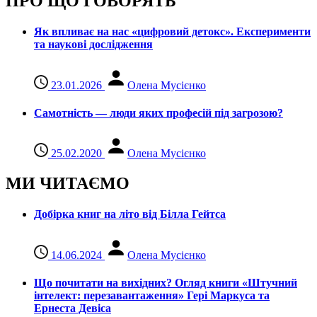
ПРО ЩО ГОВОРЯТЬ
Як впливає на нас «цифровий детокс». Експерименти
та наукові дослідження
23.01.2026
Олена Мусієнко
Самотність — люди яких професій під загрозою?
25.02.2020
Олена Мусієнко
МИ ЧИТАЄМО
Добірка книг на літо від Білла Гейтса
14.06.2024
Олена Мусієнко
Що почитати на вихідних? Огляд книги «Штучний
інтелект: перезавантаження» Гері Маркуса та
Ернеста Девіса