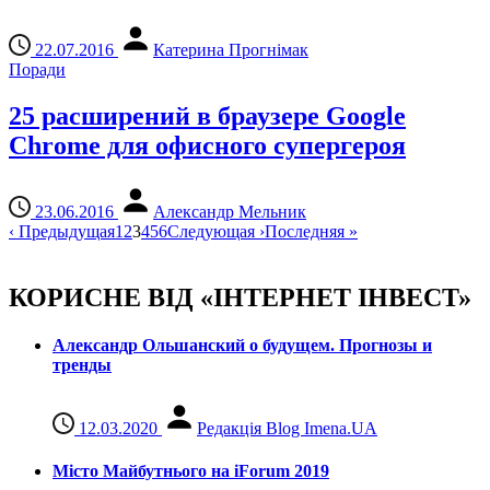
22.07.2016
Катерина Прогнімак
Поради
25 расширений в браузере Google
Chrome для офисного супергероя
23.06.2016
Александр Мельник
‹
Предыдущая
1
2
3
4
5
6
Следующая
›
Последняя
»
КОРИСНЕ ВІД «ІНТЕРНЕТ ІНВЕСТ»
Александр Ольшанский о будущем. Прогнозы и
тренды
12.03.2020
Редакція Blog Imena.UA
Місто Майбутнього на iForum 2019