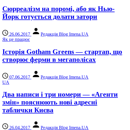
Сюрреалізм на поромі, або як Нью-
Йорк готується долати затори
26.06.2017
Редакція Blog Imena.UA
Як це працює
Історія Gotham Greens — стартап, що
створює ферми в мегаполісах
07.06.2017
Редакція Blog Imena.UA
UA
Два написи і три номери — «Агенти
змін» пояснюють нові адресні
таблички Києва
26.04.2017
Редакція Blog Imena.UA