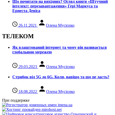
Що почитати на вихідних? Огляд книги «Штучний
інтелект: перезавантаження» Гері Маркуса та
Ернеста Девіса
26.11.2021
Олена Мусієнко
ТЕЛЕКОМ
Як влаштований інтернет та чому він називається
глобальною мережею
29.03.2023
Олена Мусієнко
Стрибок від 5G до 6G. Коли, навіщо та що це даcть?
18.08.2022
Олена Мусієнко
При поддержке