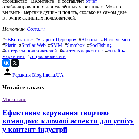
сообщество «ВКонтакте» и составляет
отчёт
о заблокированных или удалённых участниках. Можно
выявить «мёртвые души» и понять, сколько на самом деле
в группе активных пользователей.
Источник:
Cossa.ru
#
«ВКонтакте»
#
«Таргет Церебро»
#
Allsocial
#
Hiconversion
#
Plarin
#
Similar Web
#
SMM
#
Smmbox
#
SocFishing
#
интересы пользователей
#
контент-маркетинг
#
онлайн-
маркетинг
#
социальные сети
Редакція Blog Imena.UA
Читайте также:
Маркетинг
Ефективне керування творчою
командою: ключові аспекти для успіху
у контент-індустрії