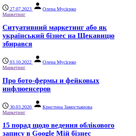
27.07.2023
Олена Мусієнко
Маркетинг
Ситуативний маркетинг або як
український бізнес на Щекавицю
збирався
03.10.2022
Олена Мусієнко
Маркетинг
Про бото-фермы и фейковых
инфлюенсеров
30.03.2020
Кристина Замостьянова
Маркетинг
15 порад щодо ведення облікового
запису в Google Мій бізнес