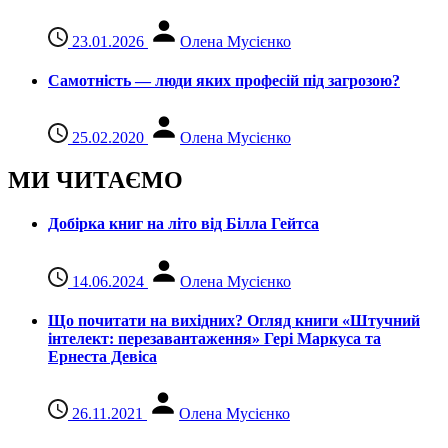
23.01.2026
Олена Мусієнко
Самотність — люди яких професій під загрозою?
25.02.2020
Олена Мусієнко
МИ ЧИТАЄМО
Добірка книг на літо від Білла Гейтса
14.06.2024
Олена Мусієнко
Що почитати на вихідних? Огляд книги «Штучний
інтелект: перезавантаження» Гері Маркуса та
Ернеста Девіса
26.11.2021
Олена Мусієнко