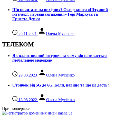
Що почитати на вихідних? Огляд книги «Штучний
інтелект: перезавантаження» Гері Маркуса та
Ернеста Девіса
26.11.2021
Олена Мусієнко
ТЕЛЕКОМ
Як влаштований інтернет та чому він називається
глобальною мережею
29.03.2023
Олена Мусієнко
Стрибок від 5G до 6G. Коли, навіщо та що це даcть?
18.08.2022
Олена Мусієнко
При поддержке