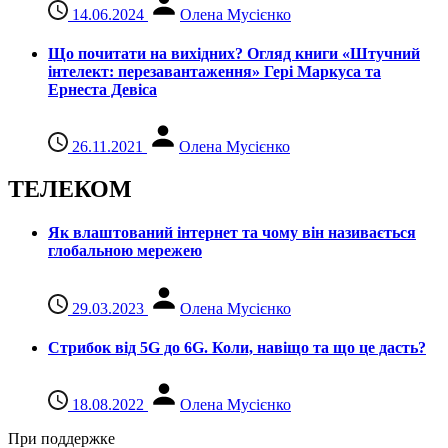
14.06.2024
Олена Мусієнко
Що почитати на вихідних? Огляд книги «Штучний
інтелект: перезавантаження» Гері Маркуса та
Ернеста Девіса
26.11.2021
Олена Мусієнко
ТЕЛЕКОМ
Як влаштований інтернет та чому він називається
глобальною мережею
29.03.2023
Олена Мусієнко
Стрибок від 5G до 6G. Коли, навіщо та що це даcть?
18.08.2022
Олена Мусієнко
При поддержке