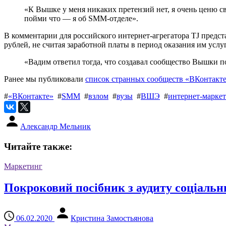
«К Вышке у меня никаких претензий нет, я очень ценю св
пойми что — я об SMM-отделе».
В комментарии для российского интернет-агрегатора TJ предс
рублей, не считая заработной платы в период оказания им услу
«Вадим ответил тогда, что создавал сообщество Вышки по
Ранее мы публиковали
список странных сообществ «ВКонтакт
#
«ВКонтакте»
#
SMM
#
взлом
#
вузы
#
ВШЭ
#
интернет-марке
Александр Мельник
Читайте также:
Маркетинг
Покроковий посібник з аудиту соціальн
06.02.2020
Кристина Замостьянова