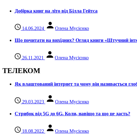
Добірка книг на літо від Білла Гейтса
14.06.2024
Олена Мусієнко
Що почитати на вихідних? Огляд книги «Штучний інте
26.11.2021
Олена Мусієнко
ТЕЛЕКОМ
Як влаштований інтернет та чому він називається гл
29.03.2023
Олена Мусієнко
Стрибок від 5G до 6G. Коли, навіщо та що це даcть?
18.08.2022
Олена Мусієнко