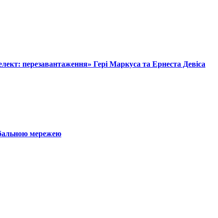
лект: перезавантаження» Гері Маркуса та Ернеста Девіса
обальною мережею