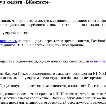
у в соцсети «ВКонтакте»
явили, что вуз потерял доступ к администрированию своего офи
итет нарушил договорённости с ним — и это привело к отключен
пулярной соцсети.
появилось
на странице университета в другой соцсети, Facebook
отрудников ВШЭ, но не уточнили, по какой причине.
бщества продолжаются, однако ночью уже было создан
новый па
еля Вадима Грекова, закончившего факультет социологии НИУ 
стало самым популярным среди студентов благодаря неформально
ШЭ, публикуя наиболее значимые новости, а также вёл Твиттер-а
нове, однако после начала кризиса в ВШЭ заявили, что бюджет н
вать в официальном сообществе «Вышки» рекламные записи — на
дения предварительных договорённостей о возможности размеща