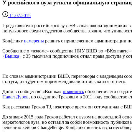
У российского вуза угнали официальную страниц
11.07.2015
Представители российского вуза «Высшая школа экономики» за
популярного среди студентов сообщества заявил, что универс
Конфликт
намерены
решить с привлечением администрации по
Сообщение о «взломе» сообщества НИУ ВШЭ во «ВКонтакте»
«
Вышка
» с 35 тысячами подписчиков отнял права доступа у с
По словам администрации ВШЭ, переговоры с владельцем соо
статуса, и студентам порекомендовали отписываться от него.
Днём в сообществе «Вышка»
появились
объяснения его создат
Павел Дуров
, но созданное Грековым в 2011 году сообщество 
Как рассказал Греков TJ, некоторое время он сотрудничал с В
До января 2015 года Греков работал с вузом на возмездной ос
маркетологов вуза, но оставил за собой возможность публико
решению кейсов Changellenge. Конфликт возник из-за несоблю