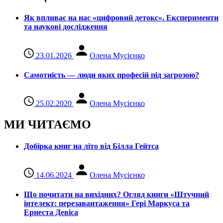
Як впливає на нас «цифровий детокс». Експерименти
та наукові дослідження
23.01.2026
Олена Мусієнко
Самотність — люди яких професій під загрозою?
25.02.2020
Олена Мусієнко
МИ ЧИТАЄМО
Добірка книг на літо від Білла Гейтса
14.06.2024
Олена Мусієнко
Що почитати на вихідних? Огляд книги «Штучний
інтелект: перезавантаження» Гері Маркуса та
Ернеста Девіса