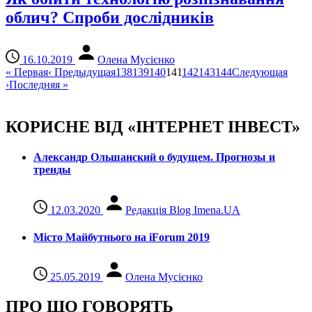
облич? Спроби дослідників
16.10.2019
Олена Мусієнко
«
Первая
‹
Предыдущая
138
139
140
141
142
143
144
Следующая
›
Последняя
»
КОРИСНЕ ВІД «ІНТЕРНЕТ ІНВЕСТ»
Александр Ольшанский о будущем. Прогнозы и
тренды
12.03.2020
Редакція Blog Imena.UA
Місто Майбутнього на iForum 2019
25.05.2019
Олена Мусієнко
ПРО ЩО ГОВОРЯТЬ