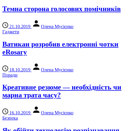
Темна сторона голосових помічників
21.10.2019
Олена Мусієнко
Гаджети
Ватикан розробив електронні чотки
eRosary
18.10.2019
Олена Мусієнко
Поради
Креативне резюме — необхідність чи
марна трата часу?
16.10.2019
Олена Мусієнко
Безпека
Як обійти технологію розпізнавання