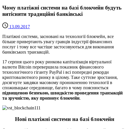
Чому платіжні системи на базі блокчейн будуть
витісняти традиційні банківські
13.09.2017
Платіжні системи, засновані на технології блокчейн, все
більше привертають увагу гравців індустрії фінансових
послуг і тому все частіше застосовуються для виконання
банківських транзакцій.
17 серпня цього року ринкова капіталізація віртуальної
валюти Bitcoin перевершила показник фінансового
технологічного гіганту PayPal і всі попередні рекорди
криптовалютного ринку в цілому. Таке суттєве зростання,
досягнуте завдяки масовому проникненню технології в
споживацьке середовище, багато в чому пояснюється
підвищеною безпекою, швидкістю проведення транзакцій
та зручністю, яку пропонує блокчейн
.
Нові платіжні системи на базі блокчейн