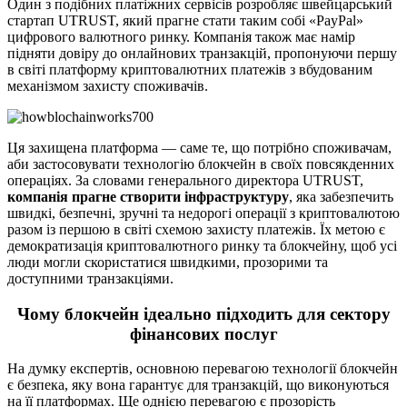
Один з подібних платіжних сервісів розробляє швейцарський
стартап UTRUST, який прагне стати таким собі «PayPal»
цифрового валютного ринку. Компанія також має намір
підняти довіру до онлайнових транзакцій, пропонуючи першу
в світі платформу криптовалютних платежів з вбудованим
механізмом захисту споживачів.
Ця захищена платформа — саме те, що потрібно споживачам,
аби застосовувати технологію блокчейн в своїх повсякденних
операціях. За словами генерального директора UTRUST,
компанія прагне створити інфраструктуру
, яка забезпечить
швидкі, безпечні, зручні та недорогі операції з криптовалютою
разом із першою в світі схемою захисту платежів. Їх метою є
демократизація криптовалютного ринку та блокчейну, щоб усі
люди могли скористатися швидкими, прозорими та
доступними транзакціями.
Чому блокчейн ідеально підходить для сектору
фінансових послуг
На думку експертів, основною перевагою технології блокчейн
є безпека, яку вона гарантує для транзакцій, що виконуються
на її платформах. Ще однією перевагою є прозорість