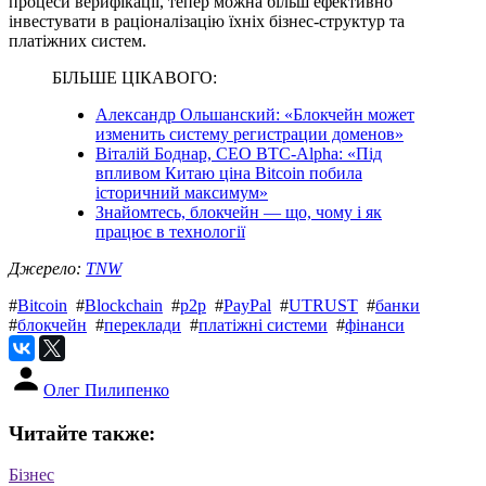
процеси верифікації, тепер можна більш ефективно
інвестувати в раціоналізацію їхніх бізнес-структур та
платіжних систем.
БІЛЬШЕ ЦІКАВОГО:
Александр Ольшанский: «Блокчейн может
изменить систему регистрации доменов»
Віталій Боднар, CEO BTC-Alpha: «Під
впливом Китаю ціна Bitcoin побила
історичний максимум»
Знайомтесь, блокчейн — що, чому і як
працює в технології
Джерело:
TNW
#
Bitcoin
#
Blockchain
#
p2p
#
PayPal
#
UTRUST
#
банки
#
блокчейн
#
переклади
#
платіжні системи
#
фінанси
Олег Пилипенко
Читайте также:
Бізнес