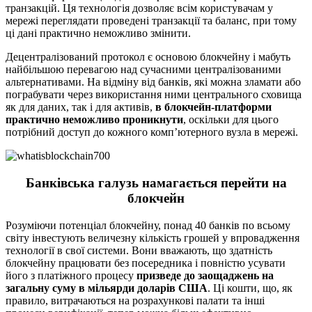
транзакцій. Ця технологія дозволяє всім користувачам у
мережі переглядати проведені транзакції та баланс, при тому
ці дані практично неможливо змінити.
Децентралізований протокол є основою блокчейну і мабуть
найбільшою перевагою над сучасними централізованими
альтернативами. На відміну від банків, які можна зламати або
пограбувати через використання ними центрального сховища
як для даних, так і для активів,
в блокчейн-платформи
практично неможливо проникнути
, оскільки для цього
потрібний доступ до кожного комп’ютерного вузла в мережі.
Банківська галузь намагається перейти на
блокчейн
Розуміючи потенціал блокчейну, понад 40 банків по всьому
світу інвестують величезну кількість грошей у впровадження
технології в свої системи. Вони вважають, що здатність
блокчейну працювати без посередника і повністю усувати
його з платіжного процесу
призведе до заощаджень на
загальну суму в мільярди доларів США
. Ці кошти, що, як
правило, витрачаються на розрахункові палати та інші