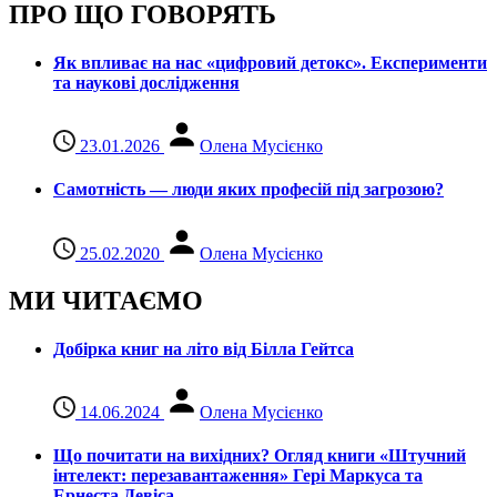
ПРО ЩО ГОВОРЯТЬ
Як впливає на нас «цифровий детокс». Експерименти
та наукові дослідження
23.01.2026
Олена Мусієнко
Самотність — люди яких професій під загрозою?
25.02.2020
Олена Мусієнко
МИ ЧИТАЄМО
Добірка книг на літо від Білла Гейтса
14.06.2024
Олена Мусієнко
Що почитати на вихідних? Огляд книги «Штучний
інтелект: перезавантаження» Гері Маркуса та
Ернеста Девіса