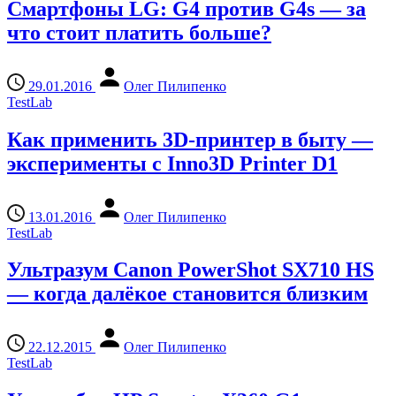
Смартфоны LG: G4 против G4s — за
что стоит платить больше?
29.01.2016
Олег Пилипенко
TestLab
Как применить 3D-принтер в быту —
эксперименты с Inno3D Printer D1
13.01.2016
Олег Пилипенко
TestLab
Ультразум Canon PowerShot SX710 HS
— когда далёкое становится близким
22.12.2015
Олег Пилипенко
TestLab