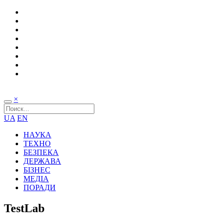
×
UA
EN
НАУКА
ТЕХНО
БЕЗПЕКА
ДЕРЖАВА
БІЗНЕС
МЕДІА
ПОРАДИ
TestLab