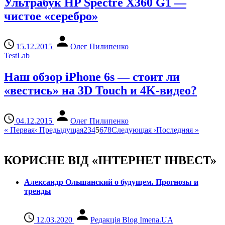
Ультрабук HP Spectre X360 G1 —
чистое «серебро»
15.12.2015
Олег Пилипенко
TestLab
Наш обзор iPhone 6s — стоит ли
«вестись» на 3D Touch и 4K-видео?
04.12.2015
Олег Пилипенко
«
Первая
‹
Предыдущая
2
3
4
5
6
7
8
Следующая
›
Последняя
»
КОРИСНЕ ВІД «ІНТЕРНЕТ ІНВЕСТ»
Александр Ольшанский о будущем. Прогнозы и
тренды
12.03.2020
Редакція Blog Imena.UA